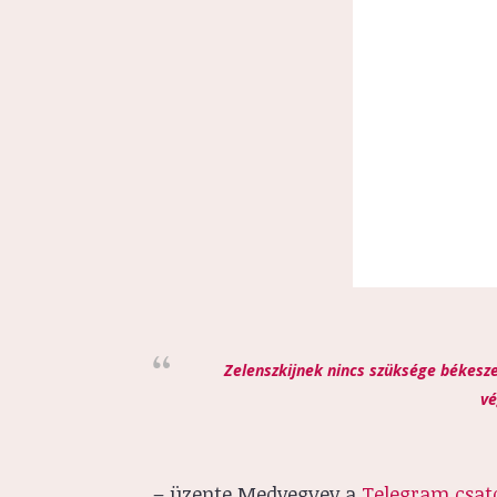
Zelenszkijnek nincs szüksége békesze
vé
– üzente Medvegyev a
Telegram csat