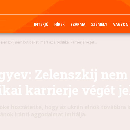
INTERJÚ
HÍREK
SZAKMA
SZEMÉLY
VAGYON
lenszkij nem köt békét, mert az a politikai karrierje végét...
yev: Zelenszkij nem 
ikai karrierje végét j
nöke hozzátette, hogy az ukrán elnök továbbra 
nok iránti aggodalmat imitálja.