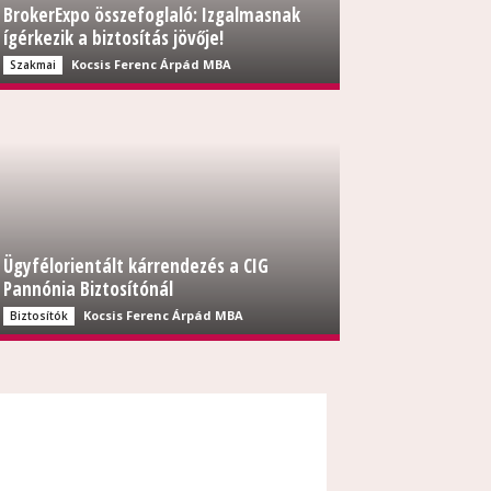
BrokerExpo összefoglaló: Izgalmasnak
ígérkezik a biztosítás jövője!
Kocsis Ferenc Árpád MBA
Szakmai
Ügyfélorientált kárrendezés a CIG
Pannónia Biztosítónál
Kocsis Ferenc Árpád MBA
Biztosítók