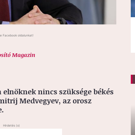
e Facebook oldalunkat!
osító Magazin
n elnöknek nincs szüksége békés
mitrij Medvegyev, az orosz
e.
Hirdetés (x)