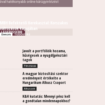
jóval hatékonyabb online kárügyintézést
MBH Befektetői Kerekasztal: Korszakos
változások kapujában
LEGFRISSEBB
TUDÓSÍTÁS
Elemzés
Javult a portfóliók hozama,
hűségesek a nyugdíjpénztári
tagok
Pénztárak
A magyar biztosítási szektor
eredményeit értékelte a
Hungarikum Alkusz Csoport
Alkuszok
K&H kutatás: Mennyi pénz kell
a gondtalan mindennapokhoz?