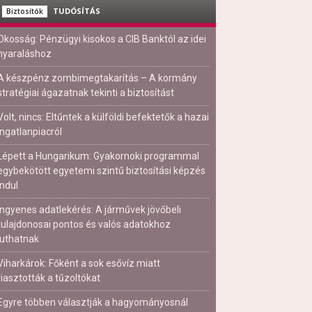
TUDÓSÍTÁS
Biztosítók
Okosság: Pénzügyi kisokos a CIB Banktól az idei
nyaraláshoz
A készpénz zombimegtakarítás – A kormány
stratégiai ágazatnak tekinti a biztosítást
Volt, nincs: Eltűntek a külföldi befektetők a hazai
ingatlanpiacról
Lépett a Hungarikum: Gyakornoki programmal
egybekötött egyetemi szintű biztosítási képzés
indul
Ingyenes adatlekérés: A járművek jövőbeli
tulajdonosai pontos és valós adatokhoz
juthatnak
Viharkárok: Főként a sok esővíz miatt
riasztották a tűzoltókat
Egyre többen választják a hagyományosnál