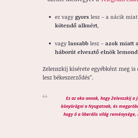
ez vagy
gyors
lesz – a nácik miat
kötendő alkuért
,
vagy
lassabb
lesz –
azok miatt a
háborút elvesztő elnök lemond
Zelenszkij kísérete egyébként meg is 
lesz békeszerződés”.
Ez az oka annak, hogy Zelenszkij a
könyörögni a Nyugatnak, és megpróbál
hogy ő a liberális világ reménysége,