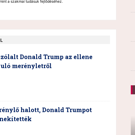
mint a szakmai tudásuk fejlődéséhez.
ŐL
zólalt Donald Trump az ellene
uló merényletről
rénylő halott, Donald Trumpot
nekítették