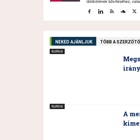
látókörének bővítéséhez, vala
NEKED AJÁNLJUK
TÖBB A SZERZŐT
Külföld
Megs
irány
Külföld
A me
kime