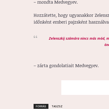
– mondta Medvegyev.
Hozzátette, hogy ugyanakkor Zelensz
időnként emberi pajzsként használva
Zelenszkij számára nincs más mód, m
önö
– zárta gondolatiait Medvegyev.
FORRÁS
TASZSZ