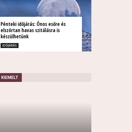
Pénteki időjárás: Ónos esőre és
elszórtan havas szitálásra is
készülhetünk
TUDÓSÍTÁS
IDŐJÁRÁS
KIEMELT