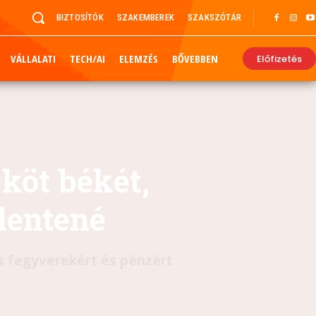
BIZTOSÍTÓK
SZAKEMBEREK
SZAKSZÓTÁR
VÁLLALATI
TECH/AI
ELEMZÉS
BŐVEBBEN
Előfizetés
köt békét,
elentené
is fegyverekért és pénzért