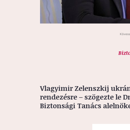
Kövess
Bizt
Vlagyimir Zelenszkij ukrá
rendezésre – szögezte le D
Biztonsági Tanács alelnök