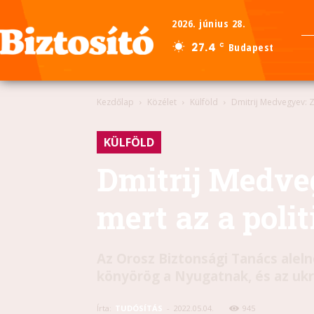
2026. június 28.
27.4
Budapest
C
Kezdőlap
Közélet
Külföld
Dmitrij Medvegyev: Ze
KÜLFÖLD
Dmitrij Medveg
mert az a polit
Az Orosz Biztonsági Tanács alel
könyörög a Nyugatnak, és az ukrá
Írta:
TUDÓSÍTÁS
-
2022.05.04.
945