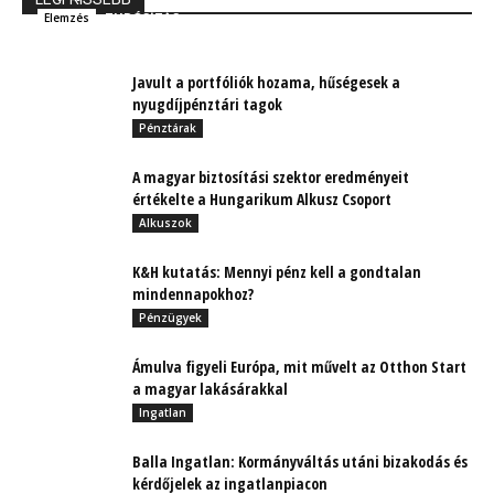
TUDÓSÍTÁS
Elemzés
Javult a portfóliók hozama, hűségesek a
nyugdíjpénztári tagok
Pénztárak
A magyar biztosítási szektor eredményeit
értékelte a Hungarikum Alkusz Csoport
Alkuszok
K&H kutatás: Mennyi pénz kell a gondtalan
mindennapokhoz?
Pénzügyek
Ámulva figyeli Európa, mit művelt az Otthon Start
a magyar lakásárakkal
Ingatlan
Balla Ingatlan: Kormányváltás utáni bizakodás és
kérdőjelek az ingatlanpiacon