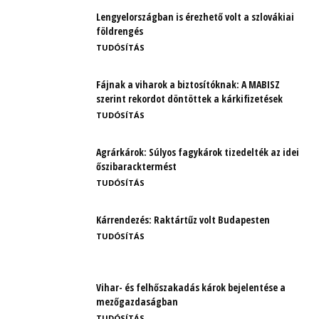
Lengyelországban is érezhető volt a szlovákiai
földrengés
TUDÓSÍTÁS
Fájnak a viharok a biztosítóknak: A MABISZ
szerint rekordot döntöttek a kárkifizetések
TUDÓSÍTÁS
Agrárkárok: Súlyos fagykárok tizedelték az idei
őszibaracktermést
TUDÓSÍTÁS
Kárrendezés: Raktártűz volt Budapesten
TUDÓSÍTÁS
Vihar- és felhőszakadás károk bejelentése a
mezőgazdaságban
TUDÓSÍTÁS