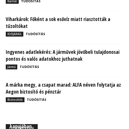
TUDÓSÍTÁS
Karrier
Viharkárok: Főként a sok esővíz miatt riasztották a
tűzoltókat
TUDÓSÍTÁS
IDŐJÁRÁS
Ingyenes adatlekérés: A járművek jövőbeli tulajdonosai
pontos és valós adatokhoz juthatnak
TUDÓSÍTÁS
Jármű
A márka megy, a csapat marad: ALFA néven folytatja az
Aegon biztosító és pénztár
TUDÓSÍTÁS
Biztosítók
MBH Befektetői Kerekasztal: Korszakos változások
kapujában
LEGFRISSEBB