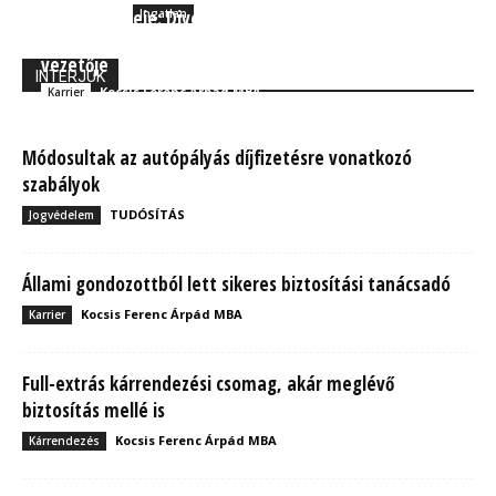
Az álmok ereje: Divéki Zoltán az álmai és a
Ingatlan
képzelőereje nélkül sosem lett volna az OVB sikeres
vezetője
INTERJÚK
Kocsis Ferenc Árpád MBA
Karrier
Módosultak az autópályás díjfizetésre vonatkozó
szabályok
TUDÓSÍTÁS
Jogvédelem
Állami gondozottból lett sikeres biztosítási tanácsadó
Kocsis Ferenc Árpád MBA
Karrier
Full-extrás kárrendezési csomag, akár meglévő
biztosítás mellé is
Kocsis Ferenc Árpád MBA
Kárrendezés