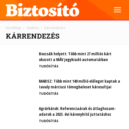
Kezdőlap
Szakma
Kárrendezés
KÁRRENDEZÉS
Boxzsák helyett: Több mint 27 milliós kárt
okozott a MÁV jegykiadó automatáiban
TUDÓSÍTÁS
MABISZ: Több mint 140 millió előleget kaptak a
tavaly márciusi tömegbaleset károsultjai
TUDÓSÍTÁS
Agrárkárok: Referenciaárak és átlaghozam-
adatok a 2023. évi kárenyhítő juttatáshoz
TUDÓSÍTÁS