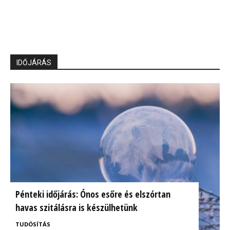
IDŐJÁRÁS
Pénteki időjárás: Ónos esőre és elszórtan
havas szitálásra is készülhetünk
TUDÓSÍTÁS