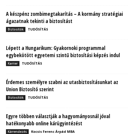
A készpénz zombimegtakarítás – A kormány stratégiai
ágazatnak tekinti a biztosítást
TUDÓSÍTÁS
Biztosítók
Lépett a Hungarikum: Gyakornoki programmal
egybekötött egyetemi szintű biztosítási képzés indul
TUDÓSÍTÁS
Karrier
Érdemes személyre szabni az utasbiztosításunkat az
Union Biztosító szerint
TUDÓSÍTÁS
Biztosítók
Egyre többen választják a hagyományosnál jóval
hatékonyabb online kárügyintézést
Kocsis Ferenc Árpád MBA
Kárrendezés