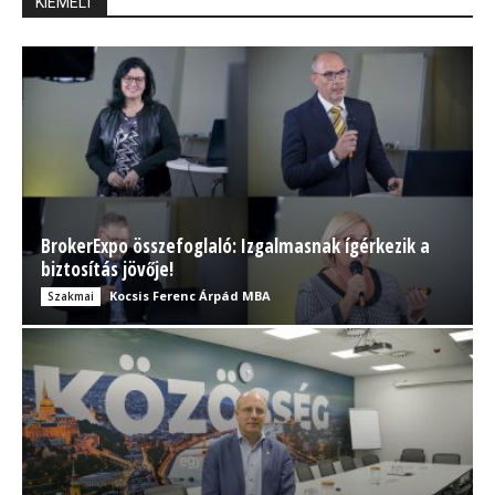
KIEMELT
BrokerExpo összefoglaló: Izgalmasnak ígérkezik a
biztosítás jövője!
Kocsis Ferenc Árpád MBA
Szakmai