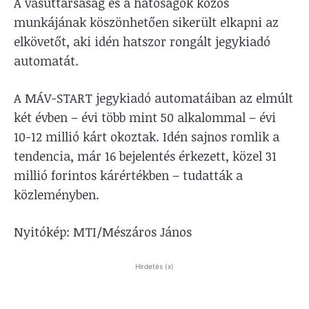
A vasúttársaság és a hatóságok közös
munkájának köszönhetően sikerült elkapni az
elkövetőt, aki idén hatszor rongált jegykiadó
automatát.
A MÁV-START jegykiadó automatáiban az elmúlt
két évben – évi több mint 50 alkalommal – évi
10-12 millió kárt okoztak. Idén sajnos romlik a
tendencia, már 16 bejelentés érkezett, közel 31
millió forintos kárértékben – tudatták a
közleményben.
Nyitókép: MTI/Mészáros János
Hirdetés (x)