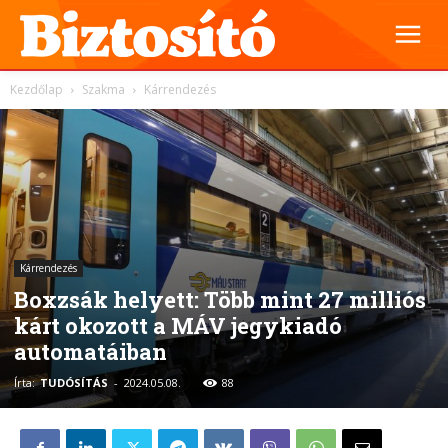
Kezdőlap
Szakma
Kárrendezés
Kárrendezés
Boxzsák helyett: Több mint 27 milliós
kárt okozott a MÁV jegykiadó
automatáiban
Írta:
TUDÓSÍTÁS
-
2024.05.08.
88