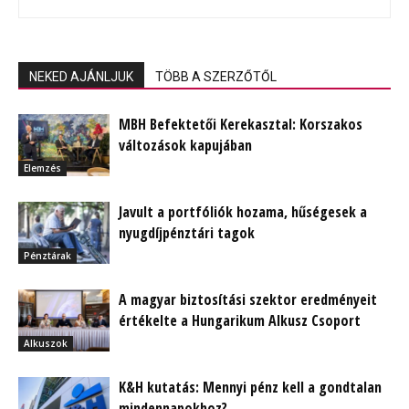
NEKED AJÁNLJUK
TÖBB A SZERZŐTŐL
MBH Befektetői Kerekasztal: Korszakos
változások kapujában
Elemzés
Javult a portfóliók hozama, hűségesek a
nyugdíjpénztári tagok
Pénztárak
A magyar biztosítási szektor eredményeit
értékelte a Hungarikum Alkusz Csoport
Alkuszok
K&H kutatás: Mennyi pénz kell a gondtalan
mindennapokhoz?