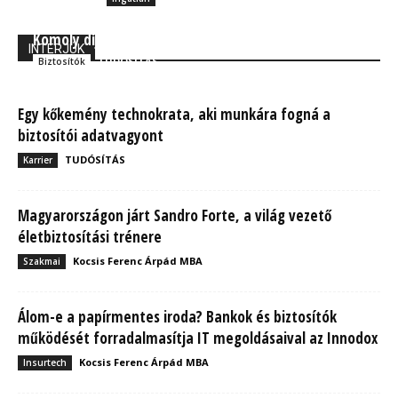
Komoly díjat nyert az UNION Biztosító!
INTERJÚK
TUDÓSÍTÁS
Biztosítók
Egy kőkemény technokrata, aki munkára fogná a
biztosítói adatvagyont
TUDÓSÍTÁS
Karrier
Magyarországon járt Sandro Forte, a világ vezető
életbiztosítási trénere
Kocsis Ferenc Árpád MBA
Szakmai
Álom-e a papírmentes iroda? Bankok és biztosítók
működését forradalmasítja IT megoldásaival az Innodox
Kocsis Ferenc Árpád MBA
Insurtech