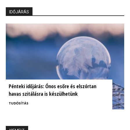
IDŐJÁRÁS
Pénteki időjárás: Ónos esőre és elszórtan
havas szitálásra is készülhetünk
TUDÓSÍTÁS