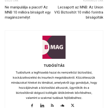
Előző cikk
Következő cikk
Ne manipulálja a piacot! Az
Lecsapott az MNB: Az Union
MNB 10 millióra bírságolt egy
VIG Biztosítót 10 millió forintra
magánszemélyt
bírságolták
TUDÓSÍTÁS
Tudósítunk a legfrissebb hazai és nemzetközi biztosítási,
kockázatkezelési és insurtech megoldásokról. Közzétesszük
mindazokat híreket és témákat, amelyekről úgy gondoljuk, hogy
hozzájárulnak a biztosítási alkuszok, ügynökök és a
biztosítóknál dolgozó kollégák látókörének bővítéséhez,
valamint a szakmai tudásuk fejlődéséhez.