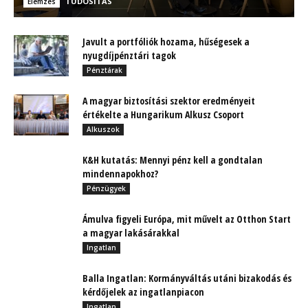
TUDÓSÍTÁS
Elemzés
Javult a portfóliók hozama, hűségesek a
nyugdíjpénztári tagok
Pénztárak
A magyar biztosítási szektor eredményeit
értékelte a Hungarikum Alkusz Csoport
Alkuszok
K&H kutatás: Mennyi pénz kell a gondtalan
mindennapokhoz?
Pénzügyek
Ámulva figyeli Európa, mit művelt az Otthon Start
a magyar lakásárakkal
Ingatlan
Balla Ingatlan: Kormányváltás utáni bizakodás és
kérdőjelek az ingatlanpiacon
Ingatlan