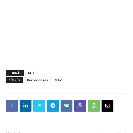
FORRÁS
MTI
CÍMKÉK
Kárrendezés
MÁV