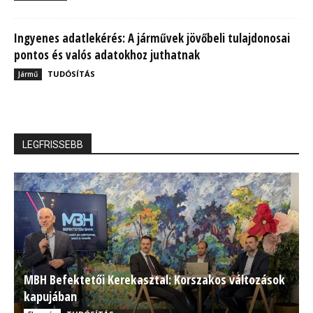
Ingyenes adatlekérés: A járművek jövőbeli tulajdonosai
pontos és valós adatokhoz juthatnak
TUDÓSÍTÁS
Jármű
LEGFRISSEBB
MBH Befektetői Kerekasztal: Korszakos változások
kapujában