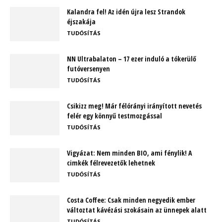
Kalandra fel! Az idén újra lesz Strandok
éjszakája
TUDÓSÍTÁS
NN Ultrabalaton – 17 ezer induló a tókerülő
futóversenyen
TUDÓSÍTÁS
Csikizz meg! Már félórányi irányított nevetés
felér egy könnyű testmozgással
TUDÓSÍTÁS
Vigyázat: Nem minden BIO, ami fénylik! A
cimkék félrevezetők lehetnek
TUDÓSÍTÁS
Costa Coffee: Csak minden negyedik ember
változtat kávézási szokásain az ünnepek alatt
TUDÓSÍTÁS