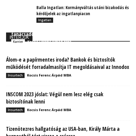
Balla Ingatlan: Kormányváltás utáni bizakodás és
kérdőjelek az ingatlanpiacon
Ingatlan
Állami gondozottból lett sikeres biztosítási
tanácsadó
INTERJÚK
Kocsis Ferenc Árpád MBA
Karrier
Álom-e a papírmentes iroda? Bankok és biztosítók
működését forradalmasítja IT megoldásaival az Innodox
Kocsis Ferenc Árpád MBA
Insurtech
INSCOM 2023 jóslat: Végül nem lesz elég csak
biztosítónak lenni
Kocsis Ferenc Árpád MBA
Insurtech
Tizenötezres hallgatóság az USA-ban, Király Márta a