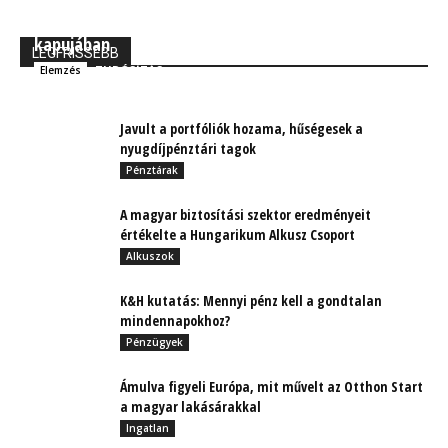
MBH Befektetői Kerekasztal: Korszakos változások
kapujában
LEGFRISSEBB
TUDÓSÍTÁS
Elemzés
Javult a portfóliók hozama, hűségesek a
nyugdíjpénztári tagok
Pénztárak
A magyar biztosítási szektor eredményeit
értékelte a Hungarikum Alkusz Csoport
Alkuszok
K&H kutatás: Mennyi pénz kell a gondtalan
mindennapokhoz?
Pénzügyek
Ámulva figyeli Európa, mit művelt az Otthon Start
a magyar lakásárakkal
Ingatlan