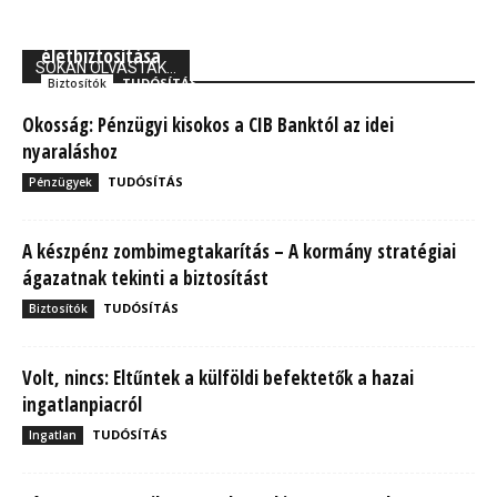
Union Biztosító: 710 ezer magyarnak van kockázati
életbiztosítása
SOKAN OLVASTÁK...
TUDÓSÍTÁS
Biztosítók
Okosság: Pénzügyi kisokos a CIB Banktól az idei
nyaraláshoz
TUDÓSÍTÁS
Pénzügyek
A készpénz zombimegtakarítás – A kormány stratégiai
ágazatnak tekinti a biztosítást
TUDÓSÍTÁS
Biztosítók
Volt, nincs: Eltűntek a külföldi befektetők a hazai
ingatlanpiacról
TUDÓSÍTÁS
Ingatlan