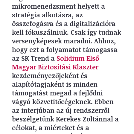
mikromenedzsment helyett a
stratégia alkotásra, az
összefogásra és a digitalizációra
kell fókuszálniuk. Csak így tudnak
versenyképesek maradni. Ahhoz,
hogy ezt a folyamatot támogassa
az SK Trend
a
Solidium
E
lső
Magyar
B
iztosítási Klaszter
kezdeményezőjeként
és
alapító
tagjaként is minden
támogatást megad a fejlődni
vágyó közvetítőcégeknek.
Ebben
az interjúban az új rendszerről
beszélgetünk Kerekes Zoltánnal a
célokat, a miérteket és a