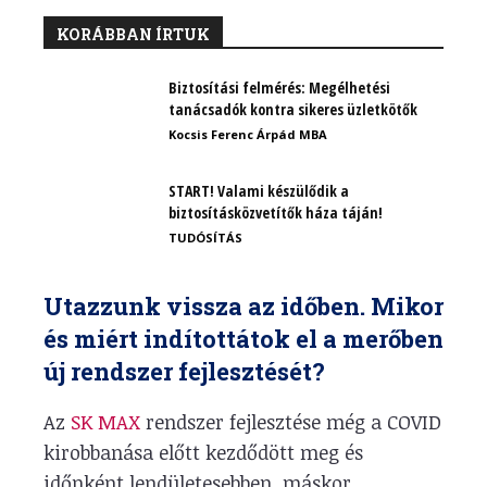
KORÁBBAN ÍRTUK
Biztosítási felmérés: Megélhetési
tanácsadók kontra sikeres üzletkötők
Kocsis Ferenc Árpád MBA
START! Valami készülődik a
biztosításközvetítők háza táján!
TUDÓSÍTÁS
Utazzunk vissza az időben. Mikor
és miért indítottátok el a merőben
új rendszer fejlesztését?
Az
SK MAX
rendszer fejlesztése még a COVID
kirobbanása előtt kezdődött meg és
időnként lendületesebben, máskor