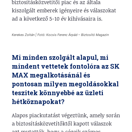
biztosításközvetítői piac és az általa
kiszolgált emberek igényeire és válaszokat
ad a következő 5-10 év kihívásaira is.
Kerekes Zoltán | Fotó: Kocsis Ferenc Árpád – Biztosító Magazin
Mi minden szolgált alapul, mi
mindent vettetek fontolóra az SK
MAX megalkotásánál és
pontosan milyen megoldásokkal
teszitek könnyebbé az üzleti
hétköznapokat?
Alapos piackutatást végeztünk, amely során
a biztosításközvetítőktől kapott válaszok
azt mutatták, hogy a cégeik számos