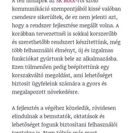
A téli hónapok az
SK MAX
-ról szóló
kommunikáció szempontjából kissé valóban
csendesre sikerültek, de ez nem jelenti azt,
hogy a rendszer fejlesztése megállt volna. A
korábban tervezettnél is sokkal korszerűbb
és szerethetőbb rendszert készítettünk, még
több felhasználói élményt, új és izgalmas
funkciókat gyúrtunk bele az alkalmazásba.
Ezen túlmenően pedig beépítettünk egy
korszakváltó megoldást, ami lehetőséget
biztosít ügyfeleink számára a gyors és
megalapozott növekedésre.
A fejlesztés a végéhez közeledik, rövidesen
elindulnak a bemutatók, oktatások és
lehetőséget fogunk biztosítani felhasználói
tesztekre is. Nem túlzás már most