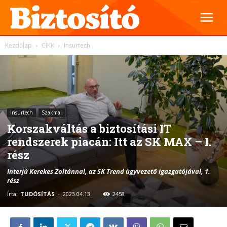
Kezdőlap
CIKK
Insurtech
Insurtech
Szakmai
Korszakváltás a biztosítási IT
rendszerek piacán: Itt az SK MAX – I.
rész
Interjú Kerekes Zoltánnal, az SK Trend ügyvezető igazgatójával, 1.
rész
Írta:
TUDÓSÍTÁS
-
2023.04.13.
2458