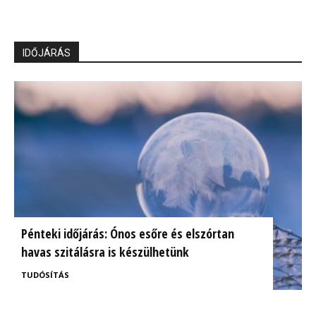
IDŐJÁRÁS
Pénteki időjárás: Ónos esőre és elszórtan
havas szitálásra is készülhetünk
TUDÓSÍTÁS