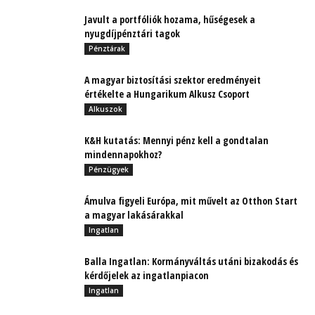
Javult a portfóliók hozama, hűségesek a
nyugdíjpénztári tagok
Pénztárak
A magyar biztosítási szektor eredményeit
értékelte a Hungarikum Alkusz Csoport
Alkuszok
K&H kutatás: Mennyi pénz kell a gondtalan
mindennapokhoz?
Pénzügyek
Ámulva figyeli Európa, mit művelt az Otthon Start
a magyar lakásárakkal
Ingatlan
Balla Ingatlan: Kormányváltás utáni bizakodás és
kérdőjelek az ingatlanpiacon
Ingatlan
Full-extrás kárrendezési csomag, akár meglévő