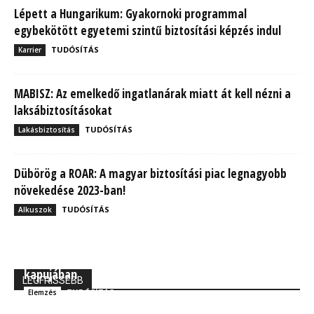
Lépett a Hungarikum: Gyakornoki programmal
egybekötött egyetemi szintű biztosítási képzés indul
TUDÓSÍTÁS
Karrier
MABISZ: Az emelkedő ingatlanárak miatt át kell nézni a
laksábiztosításokat
TUDÓSÍTÁS
Lakásbiztosítás
Dübörög a ROAR: A magyar biztosítási piac legnagyobb
növekedése 2023-ban!
TUDÓSÍTÁS
Alkuszok
MBH Befektetői Kerekasztal: Korszakos változások
kapujában
LEGFRISSEBB
TUDÓSÍTÁS
Elemzés