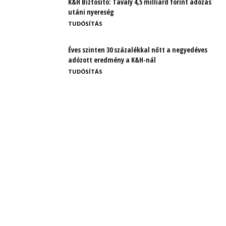
K&H Biztosító: Tavaly 4,5 milliárd forint adózás
utáni nyereség
TUDÓSÍTÁS
Éves szinten 30 százalékkal nőtt a negyedéves
adózott eredmény a K&H-nál
TUDÓSÍTÁS