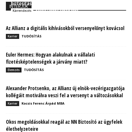
biztosítás mellé is
INTERJÚK
Kocsis Ferenc Árpád MBA
Kárrendezés
Az Allianz a digitális kihívásokból versenyelőnyt kovácsol
TUDÓSÍTÁS
Karrier
Euler Hermes: Hogyan alakulnak a vállalati
fizetésképtelenségek a járvány miatt?
TUDÓSÍTÁS
Elemzés
Alexander Protsenko, az Allianz új elnök-vezérigazgatója
kollégáit motiválva veszi fel a versenyt a változásokkal
Kocsis Ferenc Árpád MBA
Karrier
Okos megoldásokkal reagál az NN Biztosító az ügyfelek
élethelyzeteire