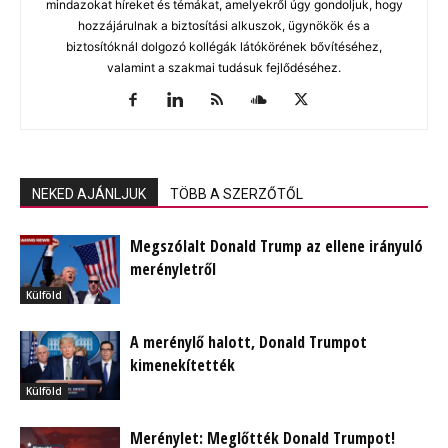
mindazokat híreket és témákat, amelyekről úgy gondoljuk, hogy
hozzájárulnak a biztosítási alkuszok, ügynökök és a
biztosítóknál dolgozó kollégák látókörének bővítéséhez,
valamint a szakmai tudásuk fejlődéséhez.
NEKED AJÁNLJUK
TÖBB A SZERZŐTŐL
Megszólalt Donald Trump az ellene irányuló
merényletről
Külföld
A merénylő halott, Donald Trumpot
kimenekítették
Külföld
Merénylet: Meglőtték Donald Trumpot!