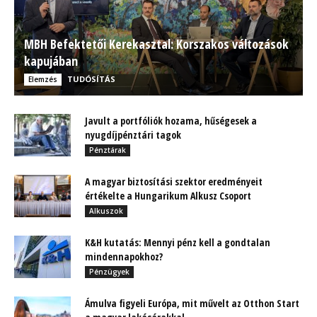
MBH Befektetői Kerekasztal: Korszakos változások
kapujában
TUDÓSÍTÁS
Elemzés
Javult a portfóliók hozama, hűségesek a
nyugdíjpénztári tagok
Pénztárak
A magyar biztosítási szektor eredményeit
értékelte a Hungarikum Alkusz Csoport
Alkuszok
K&H kutatás: Mennyi pénz kell a gondtalan
mindennapokhoz?
Pénzügyek
Ámulva figyeli Európa, mit művelt az Otthon Start