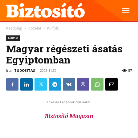
Kezdőlap
Közélet
Külföld
Külföld
Magyar régészeti ásatás
Egyiptomban
Írta:
TUDÓSÍTÁS
-
2023.11.30.
57
Kövesse Facebook oldalunkat!
Biztosító Magazin