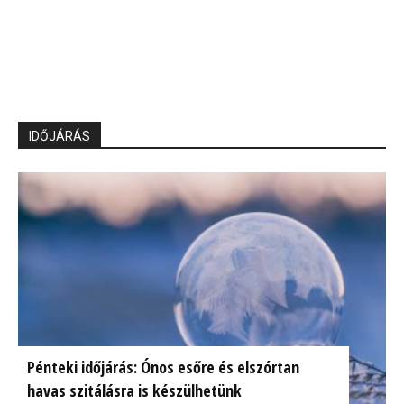
IDŐJÁRÁS
Pénteki időjárás: Ónos esőre és elszórtan
havas szitálásra is készülhetünk