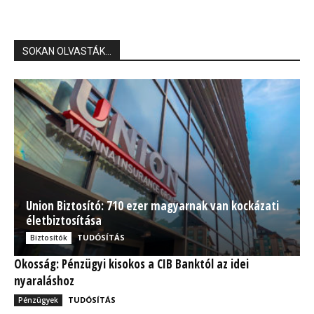
SOKAN OLVASTÁK...
Union Biztosító: 710 ezer magyarnak van kockázati
életbiztosítása
TUDÓSÍTÁS
Biztosítók
Okosság: Pénzügyi kisokos a CIB Banktól az idei
nyaraláshoz
TUDÓSÍTÁS
Pénzügyek