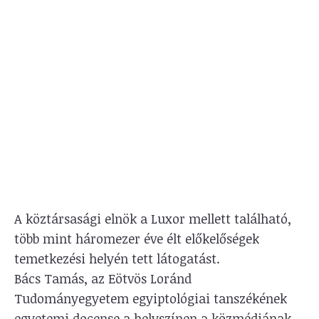
A köztársasági elnök a Luxor mellett található,
több mint háromezer éve élt előkelőségek
temetkezési helyén tett látogatást.
Bács Tamás, az Eötvös Loránd
Tudományegyetem egyiptológiai tanszékének
egyetemi docense a helyszínen a közmédiának