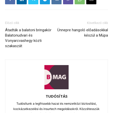
Előző cikk
Következő cikk
Átadták a balatoni bringakör
Ünnepre hangoló előadásokkal
Balatonudvari és
készül a Müpa
Vonyarcvashegy közti
szakaszát
TUDÓSÍTÁS
Tudósítunk a legfrissebb hazai és nemzetközi biztosítási,
kockázatkezelési és insurtech megoldásokról. Közzétesszük