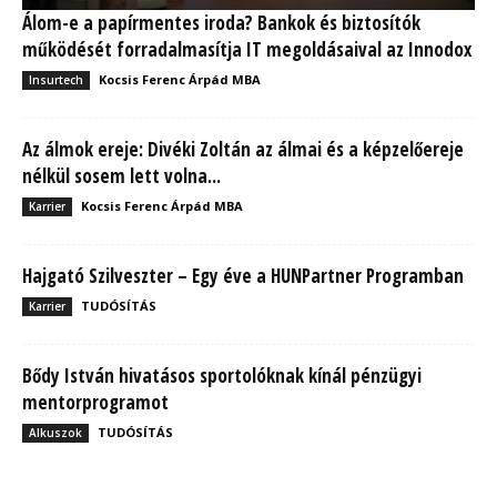
Álom-e a papírmentes iroda? Bankok és biztosítók
működését forradalmasítja IT megoldásaival az Innodox
Kocsis Ferenc Árpád MBA
Insurtech
Az álmok ereje: Divéki Zoltán az álmai és a képzelőereje
nélkül sosem lett volna...
Kocsis Ferenc Árpád MBA
Karrier
Hajgató Szilveszter – Egy éve a HUNPartner Programban
TUDÓSÍTÁS
Karrier
Bődy István hivatásos sportolóknak kínál pénzügyi
mentorprogramot
TUDÓSÍTÁS
Alkuszok