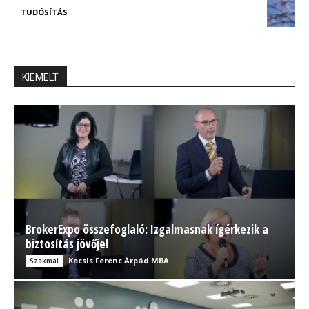
TUDÓSÍTÁS
KIEMELT
BrokerExpo összefoglaló: Izgalmasnak ígérkezik a
biztosítás jövője!
Kocsis Ferenc Árpád MBA
Szakmai