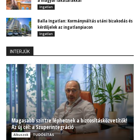
a magyar lakásárakkal
Ingatlan
Balla Ingatlan: Kormányváltás utáni bizakodás és
kérdőjelek az ingatlanpiacon
Ingatlan
INTERJÚK
Magasabb szintre léphetnek a biztosításközvetítők!
Az új cél: a Szuperintegráció
TUDÓSÍTÁS
Alkuszok