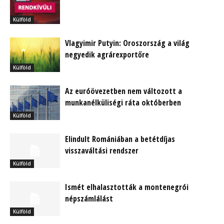
Külföld
Vlagyimir Putyin: Oroszország a világ
negyedik agrárexportőre
Külföld
Az euróövezetben nem változott a
munkanélküliségi ráta októberben
Külföld
Elindult Romániában a betétdíjas
visszaváltási rendszer
Külföld
Ismét elhalasztották a montenegrói
népszámlálást
Külföld