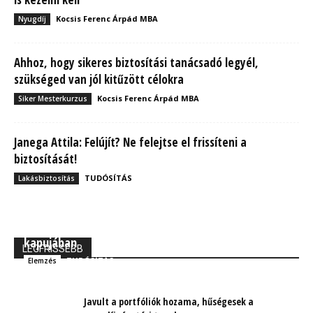
Kocsis Ferenc Árpád MBA
Nyugdíj
Ahhoz, hogy sikeres biztosítási tanácsadó legyél,
szükséged van jól kitűzött célokra
Kocsis Ferenc Árpád MBA
Siker Mesterkurzus
Janega Attila: Felújít? Ne felejtse el frissíteni a
biztosítását!
TUDÓSÍTÁS
Lakásbiztosítás
MBH Befektetői Kerekasztal: Korszakos változások
kapujában
LEGFRISSEBB
TUDÓSÍTÁS
Elemzés
Javult a portfóliók hozama, hűségesek a