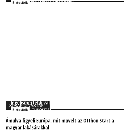
Kocsis Ferenc Árpád MBA
Szakmai
Kocsis Ferenc Árpád MBA
Biztosítók
Forbes: A Generali Biztosító a világ 250
legelismertebb vállalata között
SOKAN OLVASTÁK...
TUDÓSÍTÁS
Biztosítók
Ámulva figyeli Európa, mit művelt az Otthon Start a
magyar lakásárakkal