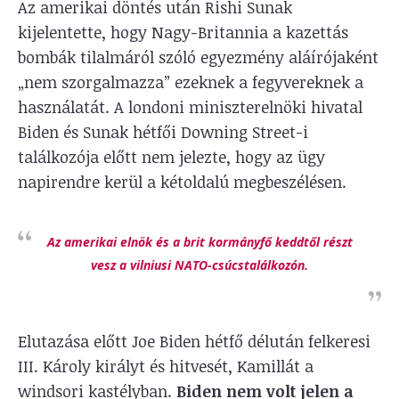
Az amerikai döntés után Rishi Sunak
kijelentette, hogy Nagy-Britannia a kazettás
bombák tilalmáról szóló egyezmény aláírójaként
„nem szorgalmazza” ezeknek a fegyvereknek a
használatát. A londoni miniszterelnöki hivatal
Biden és Sunak hétfői Downing Street-i
találkozója előtt nem jelezte, hogy az ügy
napirendre kerül a kétoldalú megbeszélésen.
Az amerikai elnök és a brit kormányfő keddtől részt
vesz a vilniusi NATO-csúcstalálkozón.
Elutazása előtt Joe Biden hétfő délután felkeresi
III. Károly királyt és hitvesét, Kamillát a
windsori kastélyban.
Biden nem volt jelen a