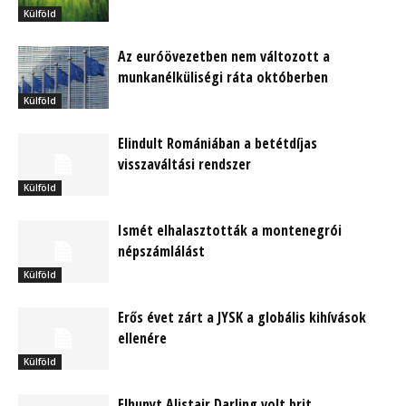
Külföld
Az euróövezetben nem változott a
munkanélküliségi ráta októberben
Külföld
Elindult Romániában a betétdíjas
visszaváltási rendszer
Külföld
Ismét elhalasztották a montenegrói
népszámlálást
Külföld
Erős évet zárt a JYSK a globális kihívások
ellenére
Külföld
Elhunyt Alistair Darling volt brit