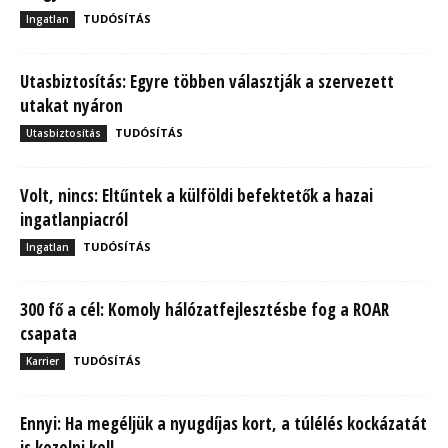
TUDÓSÍTÁS
Ingatlan
Utasbiztosítás: Egyre többen választják a szervezett
utakat nyáron
TUDÓSÍTÁS
Utasbiztosítás
Volt, nincs: Eltűntek a külföldi befektetők a hazai
ingatlanpiacról
TUDÓSÍTÁS
Ingatlan
300 fő a cél: Komoly hálózatfejlesztésbe fog a ROAR
csapata
TUDÓSÍTÁS
Karrier
Ennyi: Ha megéljük a nyugdíjas kort, a túlélés kockázatát
is kezelni kell