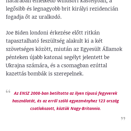
határában emelkedő windsori kastélyban, a
legősibb és legnagyobb brit királyi rezidencián
fogadja őt az uralkodó.
Joe Biden londoni érkezése előtt ritkán
tapasztalható feszültség alakult ki a két
szövetséges között, miután az Egyesült Államok
pénteken újabb katonai segélyt jelentett be
Ukrajna számára, és a csomagban ezúttal
kazettás bombák is szerepelnek.
Az ENSZ 2008-ban betiltotta az ilyen típusú fegyverek
használatát, és az erről szóló egyezményhez 123 ország
csatlakozott, köztük Nagy-Britannia.