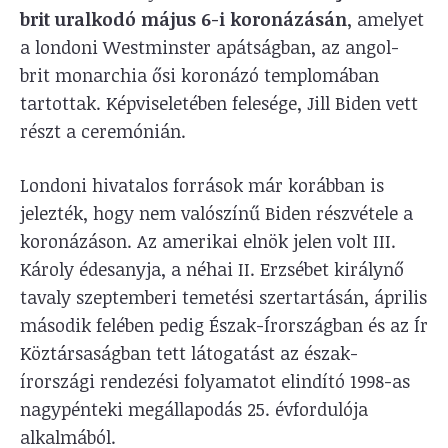
brit uralkodó május 6-i koronázásán
, amelyet
a londoni Westminster apátságban, az angol-
brit monarchia ősi koronázó templomában
tartottak. Képviseletében felesége, Jill Biden vett
részt a ceremónián.
Londoni hivatalos források már korábban is
jelezték, hogy nem valószínű Biden részvétele a
koronázáson. Az amerikai elnök jelen volt III.
Károly édesanyja, a néhai II. Erzsébet királynő
tavaly szeptemberi temetési szertartásán, április
második felében pedig Észak-Írországban és az Ír
Köztársaságban tett látogatást az észak-
írországi rendezési folyamatot elindító 1998-as
nagypénteki megállapodás 25. évfordulója
alkalmából.