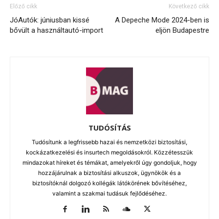
Előző cikk
Következő cikk
JóAutók: júniusban kissé
A Depeche Mode 2024-ben is
bővült a használtautó-import
eljön Budapestre
TUDÓSÍTÁS
Tudósítunk a legfrissebb hazai és nemzetközi biztosítási,
kockázatkezelési és insurtech megoldásokról. Közzétesszük
mindazokat híreket és témákat, amelyekről úgy gondoljuk, hogy
hozzájárulnak a biztosítási alkuszok, ügynökök és a
biztosítóknál dolgozó kollégák látókörének bővítéséhez,
valamint a szakmai tudásuk fejlődéséhez.