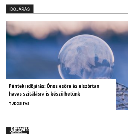
IDŐJÁRÁS
Pénteki időjárás: Ónos esőre és elszórtan
havas szitálásra is készülhetünk
TUDÓSÍTÁS
BrokerExpo összefoglaló: Izgalmasnak ígérkezik a
Ügyfélorientált kárrendezés a CIG Pannónia
biztosítás jövője!
Biztosítónál
KIEMELT