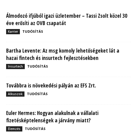
Álmodozó ifjúból igazi üzletember – Tassi Zsolt közel 30
éve erősíti az OVB csapatát
TUDÓSÍTÁS
Karrier
Bartha Levente: Az msg komoly lehetőségeket lát a
hazai fintech és insurtech fejlesztésekben
TUDÓSÍTÁS
Insurtech
Továbbra is növekedési pályán az EFS Zrt.
TUDÓSÍTÁS
Alkuszok
Euler Hermes: Hogyan alakulnak a vállalati
fizetésképtelenségek a járvány miatt?
TUDÓSÍTÁS
Elemzés