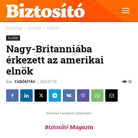
Kezdőlap
Közélet
Külföld
Külföld
Nagy-Britanniába
érkezett az amerikai
elnök
Írta:
TUDÓSÍTÁS
-
2023.07.10.
52
Kövesse Facebook oldalunkat!
Biztosító Magazin