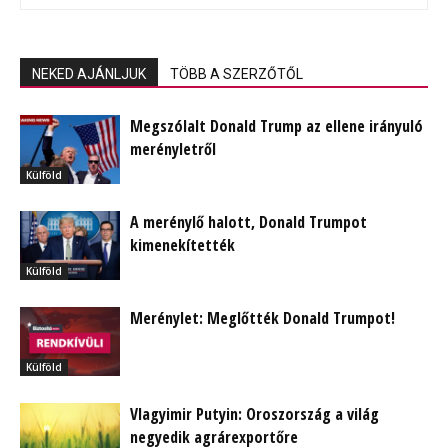
NEKED AJÁNLJUK
TÖBB A SZERZŐTŐL
Megszólalt Donald Trump az ellene irányuló
merényletről
Külföld
A merénylő halott, Donald Trumpot
kimenekítették
Külföld
Merénylet: Meglőtték Donald Trumpot!
Külföld
Vlagyimir Putyin: Oroszország a világ
negyedik agrárexportőre