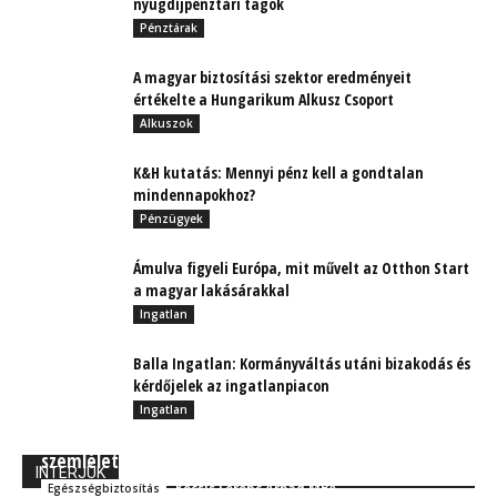
nyugdíjpénztári tagok
Pénztárak
A magyar biztosítási szektor eredményeit
értékelte a Hungarikum Alkusz Csoport
Alkuszok
K&H kutatás: Mennyi pénz kell a gondtalan
mindennapokhoz?
Pénzügyek
Ámulva figyeli Európa, mit művelt az Otthon Start
a magyar lakásárakkal
Ingatlan
Balla Ingatlan: Kormányváltás utáni bizakodás és
kérdőjelek az ingatlanpiacon
Ingatlan
Sok multi és KKV vezetőnél sikerült
szemléletváltást elérni az egészségbiztosításban
INTERJÚK
Kocsis Ferenc Árpád MBA
Egészségbiztosítás