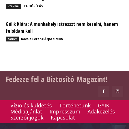
TUDÓSÍTÁS
Szakmai
Gálik Klára: A munkahelyi stresszt nem kezelni, hanem
feloldani kell
Kocsis Ferenc Árpád MBA
Karrier
Fedezze fel a Biztosító Magazint!
Vízió és küldetés
Történetünk
GYIK
Médiaajánlat
Impresszum
Adakezelés
Szerzői jogok
Kapcsolat