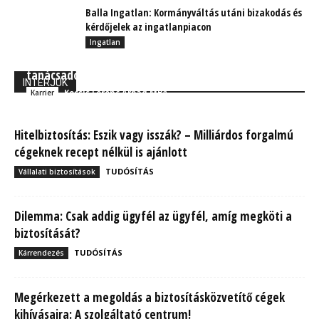
Balla Ingatlan: Kormányváltás utáni bizakodás és
kérdőjelek az ingatlanpiacon
Ingatlan
Állami gondozottból lett sikeres biztosítási
tanácsadó
INTERJÚK
Kocsis Ferenc Árpád MBA
Karrier
Hitelbiztosítás: Eszik vagy isszák? – Milliárdos forgalmú
cégeknek recept nélkül is ajánlott
TUDÓSÍTÁS
Vállalati biztosítások
Dilemma: Csak addig ügyfél az ügyfél, amíg megköti a
biztosítását?
TUDÓSÍTÁS
Kárrendezés
Megérkezett a megoldás a biztosításközvetítő cégek
kihívásaira: A szolgáltató centrum!