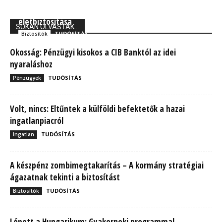
Union Biztosító: 710 ezer magyarnak van kockázati
életbiztosítása
SOKAN OLVASTÁK...
TUDÓSÍTÁS
Biztosítók
Okosság: Pénzügyi kisokos a CIB Banktól az idei
nyaraláshoz
TUDÓSÍTÁS
Pénzügyek
Volt, nincs: Eltűntek a külföldi befektetők a hazai
ingatlanpiacról
TUDÓSÍTÁS
Ingatlan
A készpénz zombimegtakarítás – A kormány stratégiai
ágazatnak tekinti a biztosítást
TUDÓSÍTÁS
Biztosítók
Lépett a Hungarikum: Gyakornoki programmal