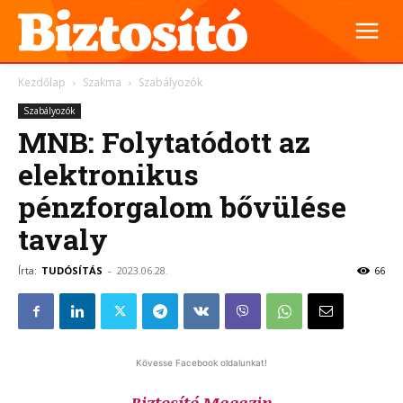
Kezdőlap
Szakma
Szabályozók
Szabályozók
MNB: Folytatódott az
elektronikus
pénzforgalom bővülése
tavaly
Írta:
TUDÓSÍTÁS
-
2023.06.28.
66
Kövesse Facebook oldalunkat!