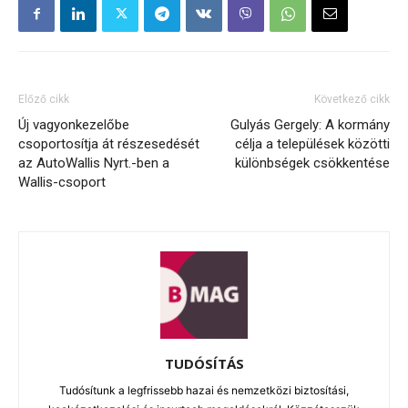
Előző cikk
Következő cikk
Új vagyonkezelőbe
Gulyás Gergely: A kormány
csoportosítja át részesedését
célja a települések közötti
az AutoWallis Nyrt.-ben a
különbségek csökkentése
Wallis-csoport
TUDÓSÍTÁS
Tudósítunk a legfrissebb hazai és nemzetközi biztosítási,