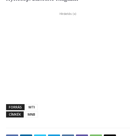
Hirdetés (x)
FORRÁS
MTI
CÍMKÉK
MNB