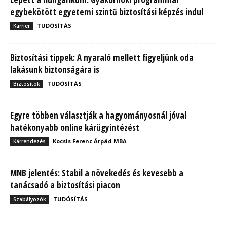
egybekötött egyetemi szintű biztosítási képzés indul
TUDÓSÍTÁS
Karrier
Biztosítási tippek: A nyaraló mellett figyeljünk oda
lakásunk biztonságára is
TUDÓSÍTÁS
Biztosítók
Egyre többen választják a hagyományosnál jóval
hatékonyabb online kárügyintézést
Kocsis Ferenc Árpád MBA
Kárrendezés
MNB jelentés: Stabil a növekedés és kevesebb a
tanácsadó a biztosítási piacon
TUDÓSÍTÁS
Szabályozók