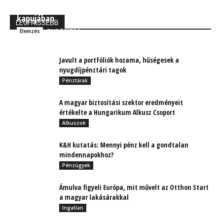
MBH Befektetői Kerekasztal: Korszakos változások
kapujában
LEGFRISSEBB
TUDÓSÍTÁS
Elemzés
Javult a portfóliók hozama, hűségesek a
nyugdíjpénztári tagok
Pénztárak
A magyar biztosítási szektor eredményeit
értékelte a Hungarikum Alkusz Csoport
Alkuszok
K&H kutatás: Mennyi pénz kell a gondtalan
mindennapokhoz?
Pénzügyek
Ámulva figyeli Európa, mit művelt az Otthon Start
a magyar lakásárakkal
Ingatlan