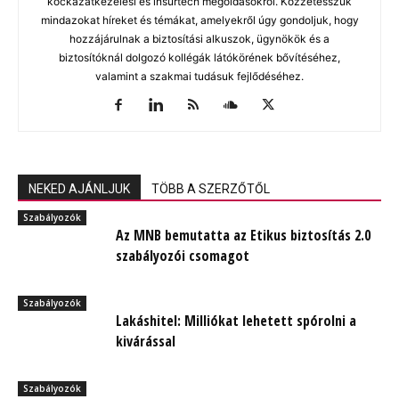
kockázatkezelési és insurtech megoldásokról. Közzétesszük
mindazokat híreket és témákat, amelyekről úgy gondoljuk, hogy
hozzájárulnak a biztosítási alkuszok, ügynökök és a
biztosítóknál dolgozó kollégák látókörének bővítéséhez,
valamint a szakmai tudásuk fejlődéséhez.
NEKED AJÁNLJUK
TÖBB A SZERZŐTŐL
Szabályozók
Az MNB bemutatta az Etikus biztosítás 2.0
szabályozói csomagot
Szabályozók
Lakáshitel: Milliókat lehetett spórolni a
kivárással
Szabályozók