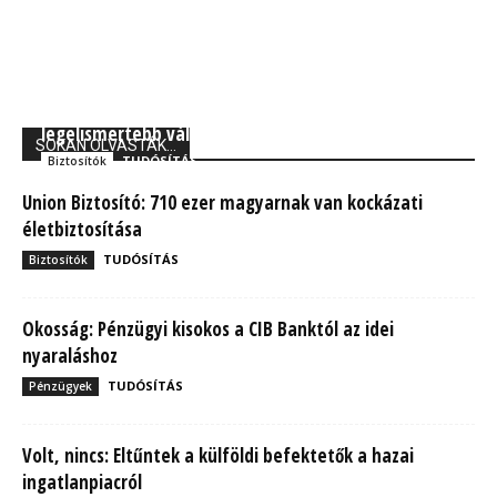
Forbes: A Generali Biztosító a világ 250
legelismertebb vállalata között
SOKAN OLVASTÁK...
TUDÓSÍTÁS
Biztosítók
Union Biztosító: 710 ezer magyarnak van kockázati
életbiztosítása
TUDÓSÍTÁS
Biztosítók
Okosság: Pénzügyi kisokos a CIB Banktól az idei
nyaraláshoz
TUDÓSÍTÁS
Pénzügyek
Volt, nincs: Eltűntek a külföldi befektetők a hazai
ingatlanpiacról