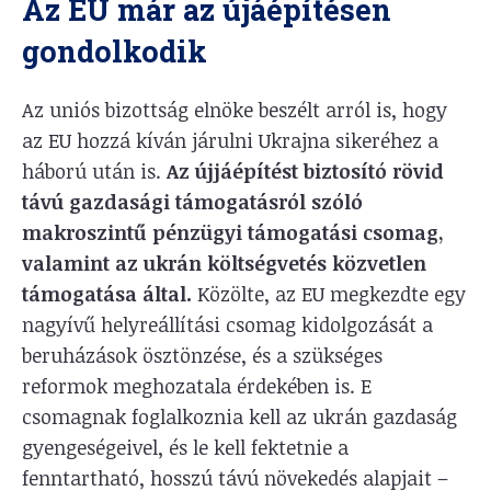
Az EU már az újáépítésen
gondolkodik
Az uniós bizottság elnöke beszélt arról is, hogy
az EU hozzá kíván járulni Ukrajna sikeréhez a
háború után is.
Az újjáépítést biztosító rövid
távú gazdasági támogatásról szóló
makroszintű pénzügyi támogatási csomag,
valamint az ukrán költségvetés közvetlen
támogatása által.
Közölte, az EU megkezdte egy
nagyívű helyreállítási csomag kidolgozását a
beruházások ösztönzése, és a szükséges
reformok meghozatala érdekében is. E
csomagnak foglalkoznia kell az ukrán gazdaság
gyengeségeivel, és le kell fektetnie a
fenntartható, hosszú távú növekedés alapjait –