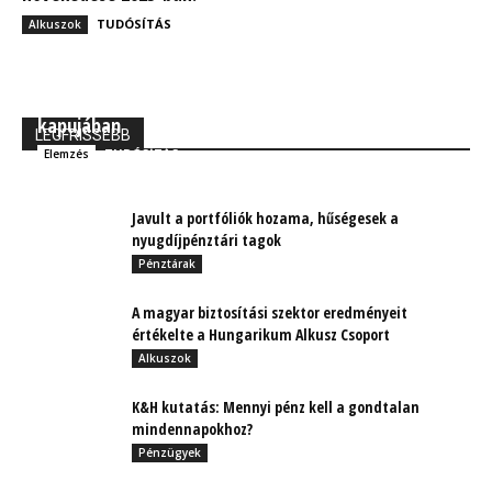
TUDÓSÍTÁS
Alkuszok
MBH Befektetői Kerekasztal: Korszakos változások
kapujában
LEGFRISSEBB
TUDÓSÍTÁS
Elemzés
Javult a portfóliók hozama, hűségesek a
nyugdíjpénztári tagok
Pénztárak
A magyar biztosítási szektor eredményeit
értékelte a Hungarikum Alkusz Csoport
Alkuszok
K&H kutatás: Mennyi pénz kell a gondtalan
mindennapokhoz?
Pénzügyek