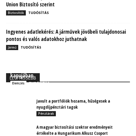
Union Biztosító szerint
TUDÓSÍTÁS
Biztosítók
Ingyenes adatlekérés: A járművek jövőbeli tulajdonosai
pontos és valós adatokhoz juthatnak
TUDÓSÍTÁS
Jármű
MBH Befektetői Kerekasztal: Korszakos változások
kapujában
LEGFRISSEBB
TUDÓSÍTÁS
Elemzés
Javult a portfóliók hozama, hűségesek a
nyugdíjpénztári tagok
Pénztárak
A magyar biztosítási szektor eredményeit
értékelte a Hungarikum Alkusz Csoport