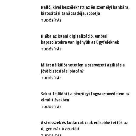
Halló, kivel beszélek? Itt az ön személyi bankára,
biztosítási tanácsadója, robotja
TUDÓSÍTÁS
Hiába az isteni digitalizáció, emberi
kapcsolatokra van igényük az ügyfeleknek
TUDÓSÍTÁS
Miért nélkülözhetetlen a szervezeti agilitás a
jövő biztosítási piacán?
TUDÓSÍTÁS
Sokat fejlődött a pénzügyi fogyasztóvédelem az
elmúlt években
TUDÓSÍTÁS
A stresszek és kudarcok csak erősebbé tették az
új generáció vezetőit
TUDÓSÍTÁS