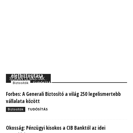
Union Biztosító: 710 ezer magyarnak van kockázati
életbiztosítása
SOKAN OLVASTÁK...
TUDÓSÍTÁS
Biztosítók
Forbes: A Generali Biztosító a világ 250 legelismertebb
vállalata között
TUDÓSÍTÁS
Biztosítók
Okosság: Pénzügyi kisokos a CIB Banktól az idei