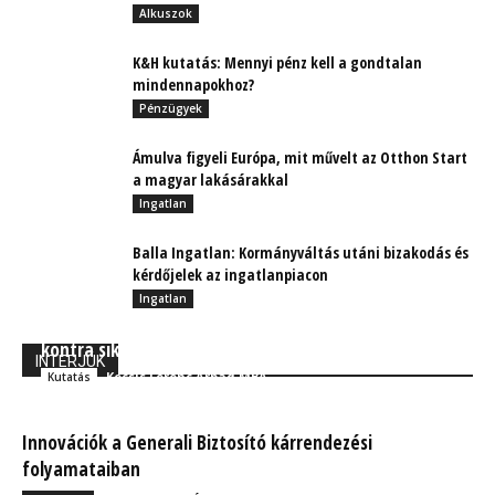
Alkuszok
K&H kutatás: Mennyi pénz kell a gondtalan
mindennapokhoz?
Pénzügyek
Ámulva figyeli Európa, mit művelt az Otthon Start
a magyar lakásárakkal
Ingatlan
Balla Ingatlan: Kormányváltás utáni bizakodás és
kérdőjelek az ingatlanpiacon
Ingatlan
Biztosítási felmérés: Megélhetési tanácsadók
kontra sikeres üzletkötők
INTERJÚK
Kocsis Ferenc Árpád MBA
Kutatás
Innovációk a Generali Biztosító kárrendezési
folyamataiban