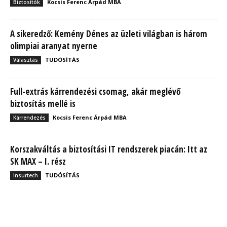
Kocsis Ferenc Árpád MBA
Biztosítók
A sikeredző: Kemény Dénes az üzleti világban is három
olimpiai aranyat nyerne
TUDÓSÍTÁS
Választás
Full-extrás kárrendezési csomag, akár meglévő
biztosítás mellé is
Kocsis Ferenc Árpád MBA
Kárrendezés
Korszakváltás a biztosítási IT rendszerek piacán: Itt az
SK MAX – I. rész
TUDÓSÍTÁS
Insurtech