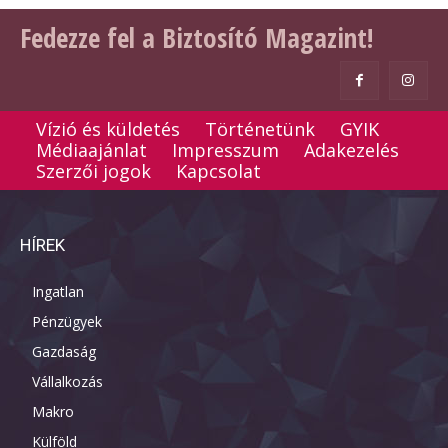
Fedezze fel a Biztosító Magazint!
Vízió és küldetés
Történetünk
GYIK
Médiaajánlat
Impresszum
Adakezelés
Szerzői jogok
Kapcsolat
HÍREK
Ingatlan
Pénzügyek
Gazdaság
Vállalkozás
Makro
Külföld