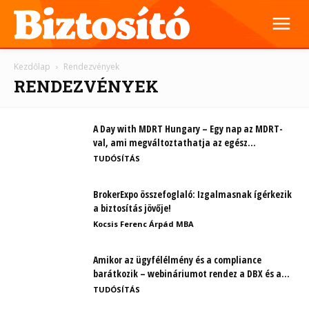
Kezdőlap
Rendezvények
RENDEZVÉNYEK
A Day with MDRT Hungary – Egy nap az MDRT-
val, ami megváltoztathatja az egész...
TUDÓSÍTÁS
BrokerExpo összefoglaló: Izgalmasnak ígérkezik
a biztosítás jövője!
Kocsis Ferenc Árpád MBA
Amikor az ügyfélélmény és a compliance
barátkozik – webináriumot rendez a DBX és a...
TUDÓSÍTÁS