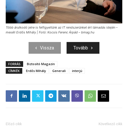
Több árulkodó jelre is felfigyeltünk az IT rendszerünket ért támadás idején –
meséli Erdős Mihály | Fotó: Kocsis Ferenc Árpád – bmag.hu
Vissza
Tovább
FORRÁS
Biztosító Magazin
CÍMKÉK
Erdős Mihály
Generali
interjú
Előző cikk
Következő cikk