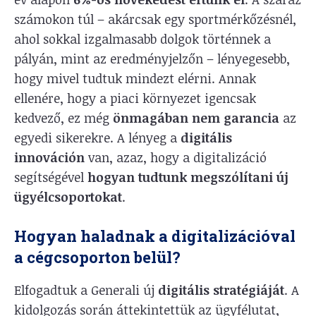
számokon túl – akárcsak egy sportmérkőzésnél,
ahol sokkal izgalmasabb dolgok történnek a
pályán, mint az eredményjelzőn – lényegesebb,
hogy mivel tudtuk mindezt elérni. Annak
ellenére, hogy a piaci környezet igencsak
kedvező, ez még
önmagában nem garancia
az
egyedi sikerekre. A lényeg a
digitális
innováción
van, azaz, hogy a digitalizáció
segítségével
hogyan tudtunk megszólítani új
ügyélcsoportokat
.
Hogyan haladnak a digitalizációval
a cégcsoporton belül?
Elfogadtuk a Generali új
digitális stratégiáját
. A
kidolgozás során áttekintettük az ügyfélutat,