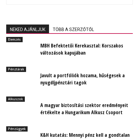
NEKED AJÁNLJUK
TÖBB A SZERZŐTŐL
Elemzés
MBH Befektetői Kerekasztal: Korszakos
változások kapujában
Pénztárak
Javult a portfóliók hozama, hűségesek a
nyugdíjpénztári tagok
Alkuszok
A magyar biztosítási szektor eredményeit
értékelte a Hungarikum Alkusz Csoport
Pénzügyek
K&H kutatás: Mennyi pénz kell a gondtalan