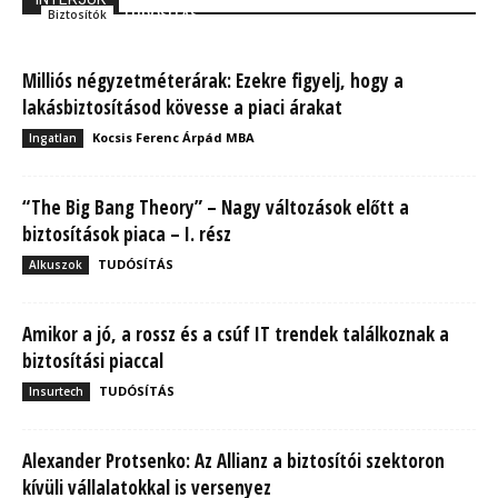
TUDÓSÍTÁS
Biztosítók
Milliós négyzetméterárak: Ezekre figyelj, hogy a
lakásbiztosításod kövesse a piaci árakat
Kocsis Ferenc Árpád MBA
Ingatlan
“The Big Bang Theory” – Nagy változások előtt a
biztosítások piaca – I. rész
TUDÓSÍTÁS
Alkuszok
Amikor a jó, a rossz és a csúf IT trendek találkoznak a
biztosítási piaccal
TUDÓSÍTÁS
Insurtech
Alexander Protsenko: Az Allianz a biztosítói szektoron
kívüli vállalatokkal is versenyez