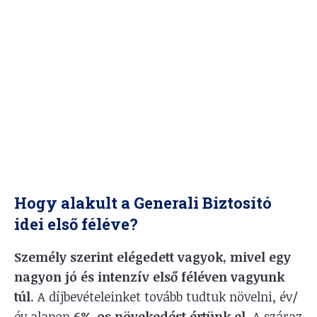
Hogy alakult a Generali Biztosító
idei első féléve?
Személy szerint elégedett vagyok, mivel egy
nagyon jó és intenzív első féléven vagyunk
túl
. A díjbevételeinket tovább tudtuk növelni, év/
év alapon
6%-os növekedést értünk el
. A száraz