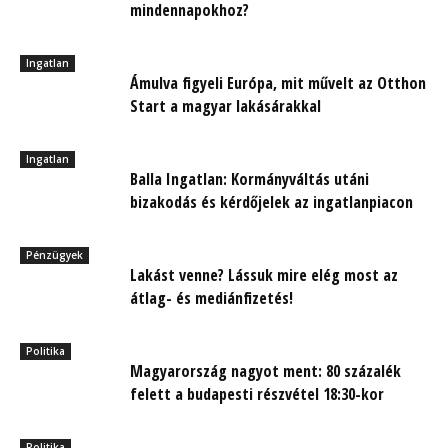
mindennapokhoz?
Ingatlan
Ámulva figyeli Európa, mit művelt az Otthon
Start a magyar lakásárakkal
Ingatlan
Balla Ingatlan: Kormányváltás utáni
bizakodás és kérdőjelek az ingatlanpiacon
Pénzügyek
Lakást venne? Lássuk mire elég most az
átlag- és mediánfizetés!
Politika
Magyarország nagyot ment: 80 százalék
felett a budapesti részvétel 18:30-kor
Politika