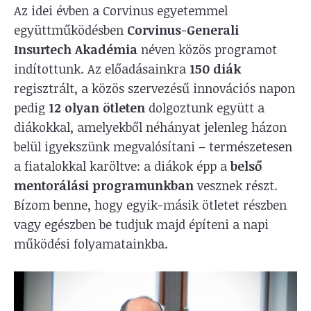
Az idei évben a Corvinus egyetemmel
együttműködésben
Corvinus-Generali
Insurtech Akadémia
néven közös programot
indítottunk. Az előadásainkra
150 diák
regisztrált, a közös szervezésű innovációs napon
pedig
12 olyan ötleten
dolgoztunk együtt a
diákokkal, amelyekből néhányat jelenleg házon
belül igyekszünk megvalósítani – természetesen
a fiatalokkal karöltve: a diákok épp a
belső
mentorálási programunkban
vesznek részt.
Bízom benne, hogy egyik-másik ötletet részben
vagy egészben be tudjuk majd építeni a napi
működési folyamatainkba.