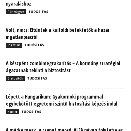
nyaraláshoz
TUDÓSÍTÁS
Pénzügyek
Volt, nincs: Eltűntek a külföldi befektetők a hazai
ingatlanpiacról
TUDÓSÍTÁS
Ingatlan
A készpénz zombimegtakarítás – A kormány stratégiai
ágazatnak tekinti a biztosítást
TUDÓSÍTÁS
Biztosítók
Lépett a Hungarikum: Gyakornoki programmal
egybekötött egyetemi szintű biztosítási képzés indul
TUDÓSÍTÁS
Karrier
A márka megy, a csapat marad: ALFA néven folytatja az