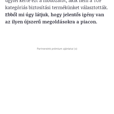
ügyfél kérte ezt a módozatot, akik nem a TOP
kategóriás biztosítási termékünket választották.
Ebből mi úgy látjuk, hogy jelentős igény van
az ilyen újszerű megoldásokra a piacon.
Partnereink prémium ajánlatai (x)