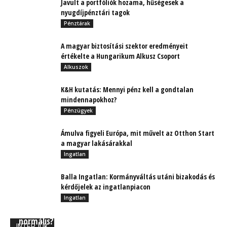
Javult a portfóliók hozama, hűségesek a
nyugdíjpénztári tagok
Pénztárak
A magyar biztosítási szektor eredményeit
értékelte a Hungarikum Alkusz Csoport
Alkuszok
K&H kutatás: Mennyi pénz kell a gondtalan
mindennapokhoz?
Pénzügyek
Ámulva figyeli Európa, mit művelt az Otthon Start
a magyar lakásárakkal
Ingatlan
Balla Ingatlan: Kormányváltás utáni bizakodás és
kérdőjelek az ingatlanpiacon
Ingatlan
Munkavégzés a COVID után – milyen is az új
normális?
INTERJÚK