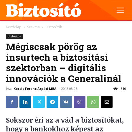
Kezdőlap
Szakma
Biztosítók
Biztosítók
Mégiscsak pörög az
insurtech a biztosítási
szektorban – digitális
innovációk a Generalinál
Írta:
Kocsis Ferenc Árpád MBA
-
2018.08.06.
1810
Sokszor éri az a vád a biztosítókat,
hogy a bankokhoz képest az