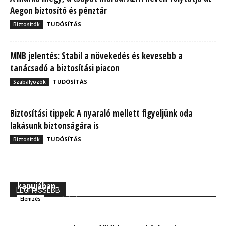
Aegon biztosító és pénztár
TUDÓSÍTÁS
Biztosítók
MNB jelentés: Stabil a növekedés és kevesebb a
tanácsadó a biztosítási piacon
TUDÓSÍTÁS
Szabályozók
Biztosítási tippek: A nyaraló mellett figyeljünk oda
lakásunk biztonságára is
TUDÓSÍTÁS
Biztosítók
MBH Befektetői Kerekasztal: Korszakos változások
kapujában
LEGFRISSEBB
TUDÓSÍTÁS
Elemzés