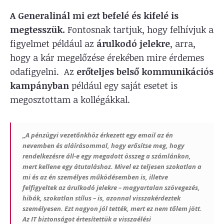
A Generalinál mi ezt befelé és kifelé is
megtesszük.
Fontosnak tartjuk, hogy felhívjuk a
figyelmet például az
árulkodó jelekre
, arra,
hogy a kár megelőzése érekében mire érdemes
odafigyelni. Az
erőteljes belső kommunikációs
kampányban
például egy saját esetet is
megosztottam a kollégákkal.
„A
pénzügyi vezetőnkhöz
érkezett egy email az
én
nevemben
és
aláírásommal
, hogy erősítse meg, hogy
rendelkezésre áll-e egy megadott összeg a számlánkon,
mert kellene egy átutaláshoz. Mivel
ez teljesen szokatlan
a
mi és az én személyes működésemben is, illetve
felfigyeltek az árulkodó jelekre
– magyartalan szövegezés,
hibák, szokatlan stílus – is, azonnal visszakérdeztek
személyesen.
Ezt nagyon jól tették, mert ez nem tőlem jött.
Az IT biztonságot értesítettük a visszaélési