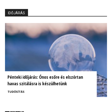
IDŐJÁRÁS
Pénteki időjárás: Ónos esőre és elszórtan
havas szitálásra is készülhetünk
TUDÓSÍTÁS
BrokerExpo összefoglaló: Izgalmasnak ígérkezik a
Ügyfélorientált kárrendezés a CIG Pannónia