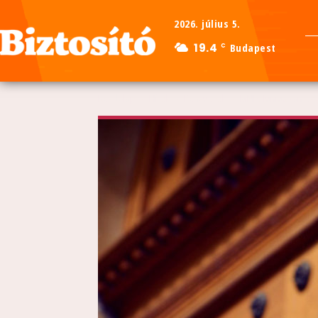
2026. július 5.
19.4
Budapest
C
Kezdőlap
Hírek
Pénzügyek
MNB: Júniusban tov