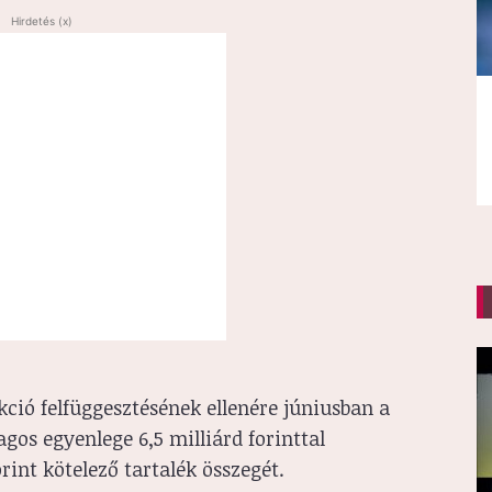
Hirdetés (x)
kció felfüggesztésének ellenére júniusban a
gos egyenlege 6,5 milliárd forinttal
rint kötelező tartalék összegét.