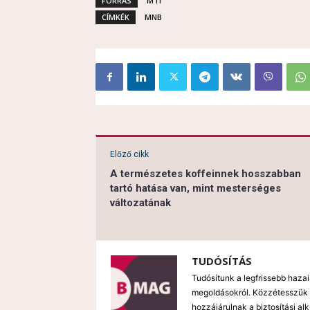
FORRÁS
MTI
CÍMKÉK
MNB
Előző cikk
A természetes koffeinnek hosszabban
tartó hatása van, mint mesterséges
változatának
TUDÓSÍTÁS
Tudósítunk a legfrissebb hazai
megoldásokról. Közzétesszük 
hozzájárulnak a biztosítási al