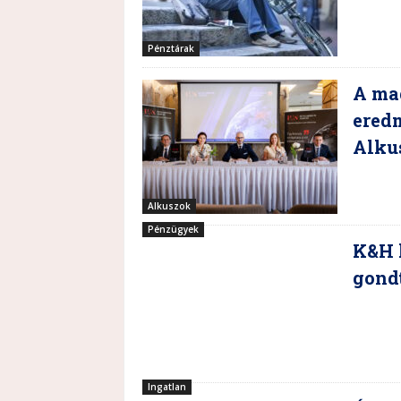
Pénztárak
A mag
ered
Alku
Alkuszok
Pénzügyek
K&H 
gond
Ingatlan