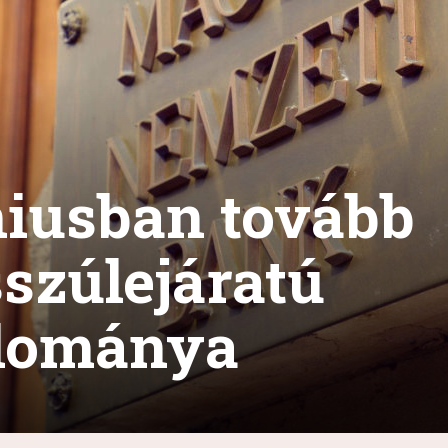
iusban tovább
sszúlejáratú
llománya