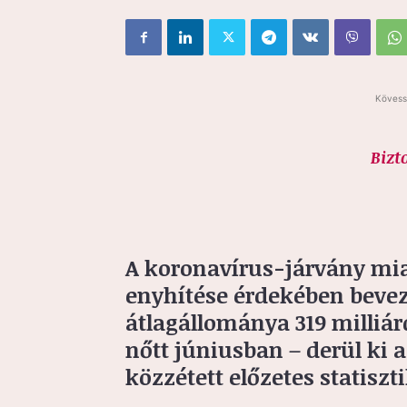
Kövess
Bizt
A koronavírus-járvány mia
enyhítése érdekében beveze
átlagállománya 319 milliárd 
nőtt júniusban – derül ki
közzétett előzetes statiszt