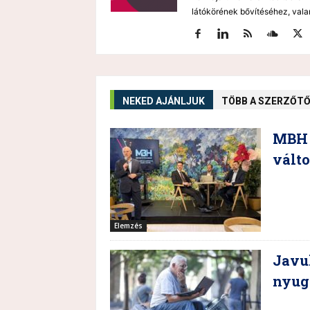
látókörének bővítéséhez, vala
NEKED AJÁNLJUK
TÖBB A SZERZŐT
MBH 
vált
Elemzés
Javul
nyug