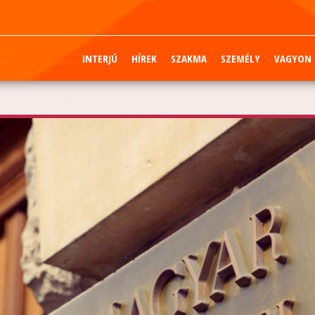
INTERJÚ
HÍREK
SZAKMA
SZEMÉLY
VAGYON
ább nőtt a hosszúlejáratú hitelek állománya