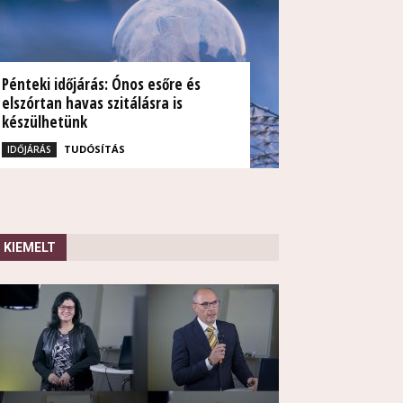
Pénteki időjárás: Ónos esőre és
elszórtan havas szitálásra is
készülhetünk
TUDÓSÍTÁS
IDŐJÁRÁS
KIEMELT