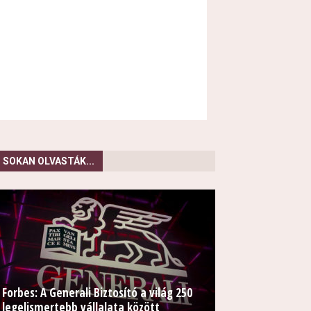
SOKAN OLVASTÁK...
Forbes: A Generali Biztosító a világ 250
legelismertebb vállalata között