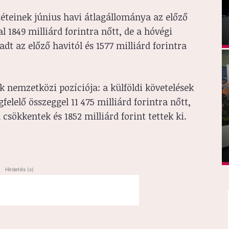
éteinek június havi átlagállománya az előző
l 1849 milliárd forintra nőtt, de a hóvégi
dt az előző havitól és 1577 milliárd forintra
k nemzetközi pozíciója: a külföldi követelések
elelő összeggel 11 475 milliárd forintra nőtt,
 csökkentek és 1852 milliárd forint tettek ki.
Hirdetés (x)