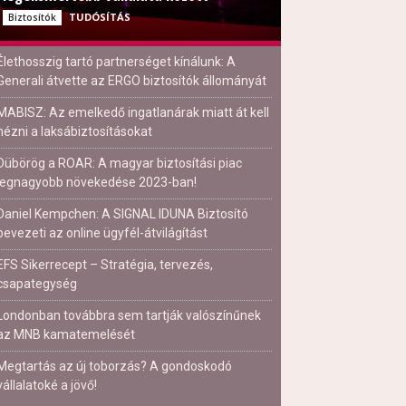
TUDÓSÍTÁS
Biztosítók
Élethosszig tartó partnerséget kínálunk: A
Generali átvette az ERGO biztosítók állományát
MABISZ: Az emelkedő ingatlanárak miatt át kell
nézni a laksábiztosításokat
Dübörög a ROAR: A magyar biztosítási piac
legnagyobb növekedése 2023-ban!
Daniel Kempchen: A SIGNAL IDUNA Biztosító
bevezeti az online ügyfél-átvilágítást
EFS Sikerrecept – Stratégia, tervezés,
csapategység
Londonban továbbra sem tartják valószínűnek
az MNB kamatemelését
Megtartás az új toborzás? A gondoskodó
vállalatoké a jövő!