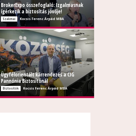
BrokerExpo összefoglaló: Izgalmasnak
ígérkezik a biztosítás jövője!
Kocsis Ferenc Árpád MBA
Szakmai
Ügyfélorientált kárrendezés a CIG
Pannónia Biztosítónál
Kocsis Ferenc Árpád MBA
Biztosítók