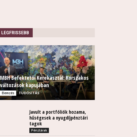
LEGFRISSEBB
MBH Befektetői Kerekasztal: Korszakos
változások kapujában
TUDÓSÍTÁS
Elemzés
Javult a portfóliók hozama,
hűségesek a nyugdíjpénztári
tagok
Pénztárak