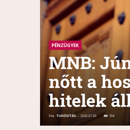
PÉNZÜGYEK
MNB: Jún
nőtt a ho
hitelek á
Írta:
TUDÓSÍTÁS
-
2020.07.20.
104