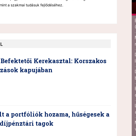
mint a szakmai tudásuk fejlődéséhez.
ŐL
Befektetői Kerekasztal: Korszakos
ozások kapujában
t a portfóliók hozama, hűségesek a
díjpénztári tagok