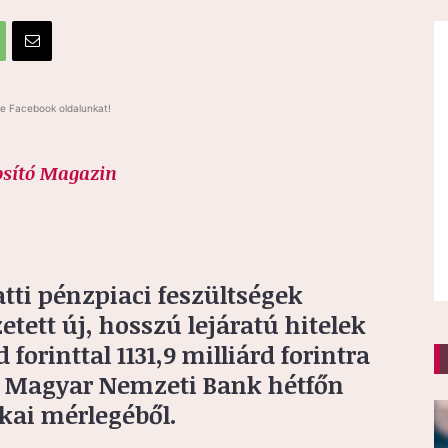
e Facebook oldalunkat!
osító Magazin
tti pénzpiaci feszültségek
tett új, hosszú lejáratú hitelek
forinttal 1131,9 milliárd forintra
 a Magyar Nemzeti Bank hétfőn
ikai mérlegéből.