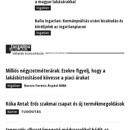
a magyar lakásárakkal
Ingatlan
Balla Ingatlan: Kormányváltás utáni bizakodás és
kérdőjelek az ingatlanpiacon
Ingatlan
Hitelbiztosítás: Eszik vagy isszák? – Milliárdos
forgalmú cégeknek recept nélkül is ajánlott
INTERJÚK
TUDÓSÍTÁS
Vállalati biztosítások
Milliós négyzetméterárak: Ezekre figyelj, hogy a
lakásbiztosításod kövesse a piaci árakat
Kocsis Ferenc Árpád MBA
Ingatlan
Kóka Antal: Erős szakmai csapat és új termékmegoldások
TUDÓSÍTÁS
Karrier
Innovatív alkusztámogató módszerekkel hódít az