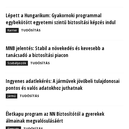
Lépett a Hungarikum: Gyakornoki programmal
egybekötött egyetemi szintű biztosítási képzés indul
TUDÓSÍTÁS
Karrier
MNB jelentés: Stabil a növekedés és kevesebb a
tanácsadó a biztosítási piacon
TUDÓSÍTÁS
Szabályozók
Ingyenes adatlekérés: A járművek jövőbeli tulajdonosai
pontos és valós adatokhoz juthatnak
TUDÓSÍTÁS
Jármű
Életkapu program az NN Biztosítótól a gyerekek
álmainak megvalósulásáért
TUDÓSÍTÁS
Elemzés