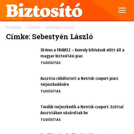
Kezdőlap
Címkék
Sebestyén László
Címke: Sebestyén László
30 éves a FBAMSZ – Komoly kihívások előtt áll a
magyar biztosítási piac
TUDÓSÍTÁS
Ausztria rábólintott a Netrisk-csoport piaci
terjeszkedésére
TUDÓSÍTÁS
Tovább terjeszkedik a Netrisk-csoport: Ezúttal
Ausztriában vásároltak be
TUDÓSÍTÁS