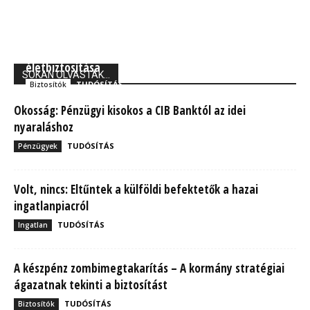
Union Biztosító: 710 ezer magyarnak van kockázati
életbiztosítása
SOKAN OLVASTÁK...
TUDÓSÍTÁS
Biztosítók
Okosság: Pénzügyi kisokos a CIB Banktól az idei
nyaraláshoz
TUDÓSÍTÁS
Pénzügyek
Volt, nincs: Eltűntek a külföldi befektetők a hazai
ingatlanpiacról
TUDÓSÍTÁS
Ingatlan
A készpénz zombimegtakarítás – A kormány stratégiai
ágazatnak tekinti a biztosítást
TUDÓSÍTÁS
Biztosítók