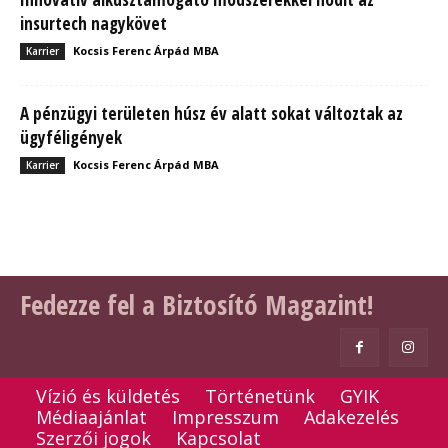
insurtech nagykövet
Kocsis Ferenc Árpád MBA
Karrier
A pénzügyi területen húsz év alatt sokat változtak az
ügyféligények
Kocsis Ferenc Árpád MBA
Karrier
Fedezze fel a Biztosító Magazint!
Vízió és küldetés
Történetünk
GYIK
Médiaajánlat
Impresszum
Adakezelés
Szerzői jogok
Kapcsolat