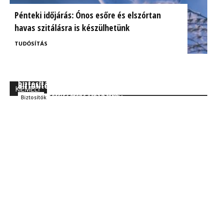
Pénteki időjárás: Ónos esőre és elszórtan
havas szitálásra is készülhetünk
TUDÓSÍTÁS
BrokerExpo összefoglaló: Izgalmasnak ígérkezik a
Ügyfélorientált kárrendezés a CIG Pannónia
biztosítás jövője!
Biztosítónál
KIEMELT
Kocsis Ferenc Árpád MBA
Szakmai
Kocsis Ferenc Árpád MBA
Biztosítók