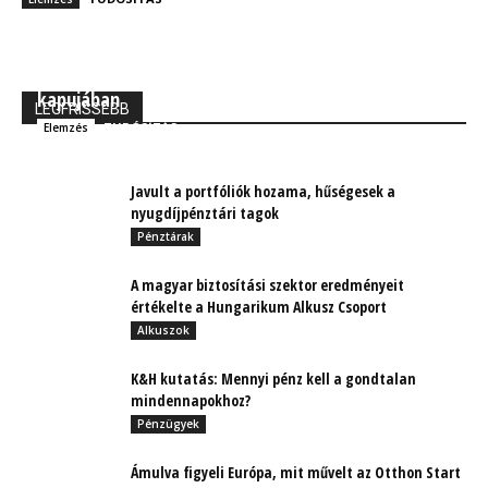
MBH Befektetői Kerekasztal: Korszakos változások
kapujában
LEGFRISSEBB
TUDÓSÍTÁS
Elemzés
Javult a portfóliók hozama, hűségesek a
nyugdíjpénztári tagok
Pénztárak
A magyar biztosítási szektor eredményeit
értékelte a Hungarikum Alkusz Csoport
Alkuszok
K&H kutatás: Mennyi pénz kell a gondtalan
mindennapokhoz?
Pénzügyek
Ámulva figyeli Európa, mit művelt az Otthon Start