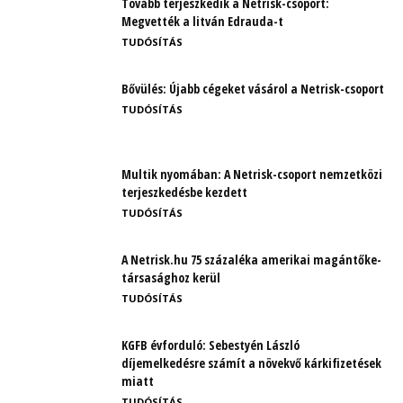
Tovább terjeszkedik a Netrisk-csoport:
Megvették a litván Edrauda-t
TUDÓSÍTÁS
Bővülés: Újabb cégeket vásárol a Netrisk-csoport
TUDÓSÍTÁS
Multik nyomában: A Netrisk-csoport nemzetközi
terjeszkedésbe kezdett
TUDÓSÍTÁS
A Netrisk.hu 75 százaléka amerikai magántőke-
társasághoz kerül
TUDÓSÍTÁS
KGFB évforduló: Sebestyén László
díjemelkedésre számít a növekvő kárkifizetések
miatt
TUDÓSÍTÁS