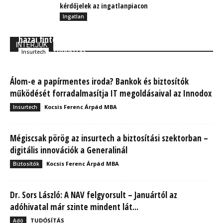
kérdőjelek az ingatlanpiacon
Ingatlan
Bartha Levente: Az msg komoly lehetőségeket lát a
hazai fintech és insurtech fejlesztésekben
INTERJÚK
TUDÓSÍTÁS
Insurtech
Álom-e a papírmentes iroda? Bankok és biztosítók
működését forradalmasítja IT megoldásaival az Innodox
Kocsis Ferenc Árpád MBA
Insurtech
Mégiscsak pörög az insurtech a biztosítási szektorban –
digitális innovációk a Generalinál
Kocsis Ferenc Árpád MBA
Biztosítók
Dr. Sors László: A NAV felgyorsult – Januártól az
adóhivatal már szinte mindent lát...
TUDÓSÍTÁS
Adó