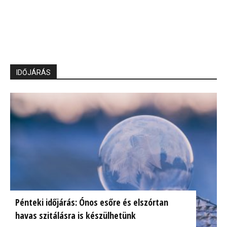
IDŐJÁRÁS
Pénteki időjárás: Ónos esőre és elszórtan
havas szitálásra is készülhetünk