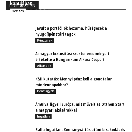
kapujában
LEGFRISSEBB
TUDÓSÍTÁS
Elemzés
Javult a portfóliók hozama, hűségesek a
nyugdíjpénztári tagok
Pénztárak
A magyar biztosítási szektor eredményeit
értékelte a Hungarikum Alkusz Csoport
Alkuszok
K&H kutatás: Mennyi pénz kell a gondtalan
mindennapokhoz?
Pénzügyek
Ámulva figyeli Európa, mit művelt az Otthon Start
a magyar lakásárakkal
Ingatlan
Balla Ingatlan: Kormányváltás utáni bizakodás és