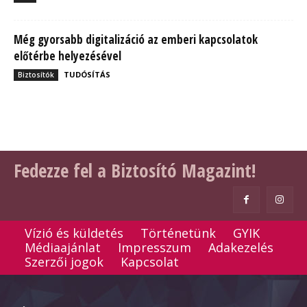
Még gyorsabb digitalizáció az emberi kapcsolatok
előtérbe helyezésével
TUDÓSÍTÁS
Biztosítók
Fedezze fel a Biztosító Magazint!
Vízió és küldetés
Történetünk
GYIK
Médiaajánlat
Impresszum
Adakezelés
Szerzői jogok
Kapcsolat