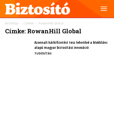
Kezdőlap
Címkék
RowanHill Global
Címke: RowanHill Global
Azonnali kárkifizetést tesz lehetővé a blokklánc
alapú magyar biztosítási innováció
TUDÓSÍTÁS