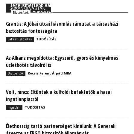
legelismertebb vállalata között
SOKAN OLVASTÁK...
TUDÓSÍTÁS
Biztosítók
Grantis: A Jókai utcai házomlás rámutat a társasházi
biztosítás fontosságára
TUDÓSÍTÁS
Lakásbiztosítás
Az Allianz megoldotta: Egyszerű, gyors és kényelmes
üzletkötés távolról is
Kocsis Ferenc Árpád MBA
Biztosítók
Volt, nincs: Eltűntek a külföldi befektetők a hazai
ingatlanpiacról
TUDÓSÍTÁS
Ingatlan
Élethosszig tartó partnerséget kínálunk: A Generali
átvette az ERGO biztosítók állományát