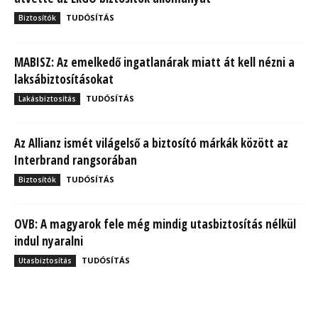
TUDÓSÍTÁS
Biztosítók
MABISZ: Az emelkedő ingatlanárak miatt át kell nézni a
laksábiztosításokat
TUDÓSÍTÁS
Lakásbiztosítás
Az Allianz ismét világelső a biztosító márkák között az
Interbrand rangsorában
TUDÓSÍTÁS
Biztosítók
OVB: A magyarok fele még mindig utasbiztosítás nélkül
indul nyaralni
TUDÓSÍTÁS
Utasbiztosítás
MBH Befektetői Kerekasztal: Korszakos változások