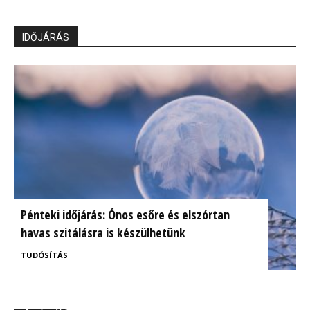
IDŐJÁRÁS
Pénteki időjárás: Ónos esőre és elszórtan
havas szitálásra is készülhetünk
TUDÓSÍTÁS
BrokerExpo összefoglaló: Izgalmasnak ígérkezik a
Ügyfélorientált kárrendezés a CIG Pannónia