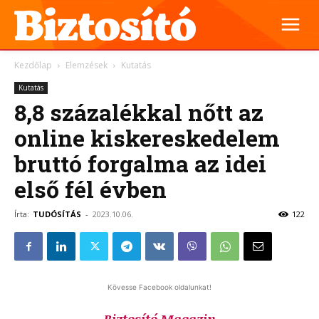
Kezdőlap
Elemzések
Kutatás
Kutatás
8,8 százalékkal nőtt az
online kiskereskedelem
bruttó forgalma az idei
első fél évben
Írta:
TUDÓSÍTÁS
-
2023.10.06.
122
Kövesse Facebook oldalunkat!