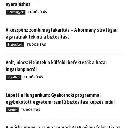
nyaraláshoz
TUDÓSÍTÁS
Pénzügyek
A készpénz zombimegtakarítás – A kormány stratégiai
ágazatnak tekinti a biztosítást
TUDÓSÍTÁS
Biztosítók
Volt, nincs: Eltűntek a külföldi befektetők a hazai
ingatlanpiacról
TUDÓSÍTÁS
Ingatlan
Lépett a Hungarikum: Gyakornoki programmal
egybekötött egyetemi szintű biztosítási képzés indul
TUDÓSÍTÁS
Karrier
A márka megy, a csapat marad: ALFA néven folytatja az