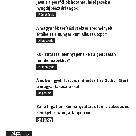
Javult a portfóliók hozama, hűségesek a
nyugdíjpénztári tagok
Pénztárak
A magyar biztosítási szektor eredményeit
értékelte a Hungarikum Alkusz Csoport
Alkuszok
K&H kutatás: Mennyi pénz kell a gondtalan
mindennapokhoz?
Pénzügyek
Ámulva figyeli Európa, mit művelt az Otthon Start
a magyar lakásárakkal
Ingatlan
Balla Ingatlan: Kormányváltás utáni bizakodás és
kérdőjelek az ingatlanpiacon
A biztosításközvetítői szakma esete a COVID-dal,
Ingatlan
avagy a digitalizáció nem csak egy múló hóbort – II.
rész