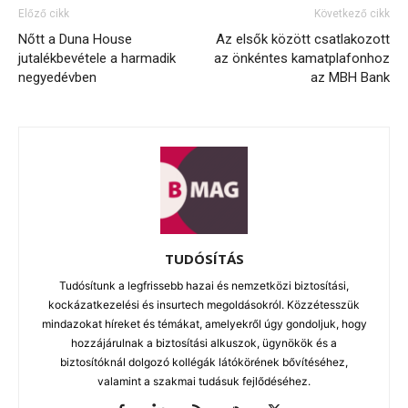
Előző cikk
Következő cikk
Nőtt a Duna House
Az elsők között csatlakozott
jutalékbevétele a harmadik
az önkéntes kamatplafonhoz
negyedévben
az MBH Bank
TUDÓSÍTÁS
Tudósítunk a legfrissebb hazai és nemzetközi biztosítási,
kockázatkezelési és insurtech megoldásokról. Közzétesszük
mindazokat híreket és témákat, amelyekről úgy gondoljuk, hogy
hozzájárulnak a biztosítási alkuszok, ügynökök és a
biztosítóknál dolgozó kollégák látókörének bővítéséhez,
valamint a szakmai tudásuk fejlődéséhez.