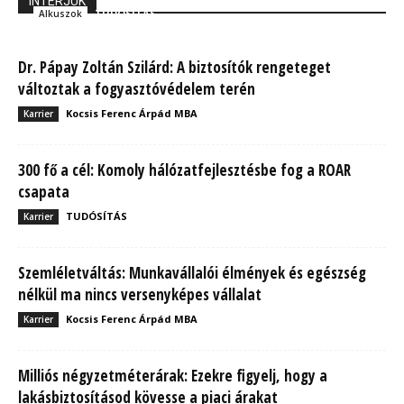
INTERJÚK
TUDÓSÍTÁS
Alkuszok
Dr. Pápay Zoltán Szilárd: A biztosítók rengeteget
változtak a fogyasztóvédelem terén
Kocsis Ferenc Árpád MBA
Karrier
300 fő a cél: Komoly hálózatfejlesztésbe fog a ROAR
csapata
TUDÓSÍTÁS
Karrier
Szemléletváltás: Munkavállalói élmények és egészség
nélkül ma nincs versenyképes vállalat
Kocsis Ferenc Árpád MBA
Karrier
Milliós négyzetméterárak: Ezekre figyelj, hogy a
lakásbiztosításod kövesse a piaci árakat