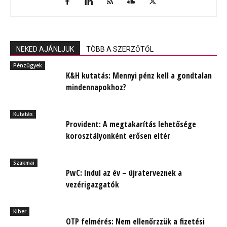
NEKED AJÁNLJUK
TÖBB A SZERZŐTŐL
Pénzügyek
K&H kutatás: Mennyi pénz kell a gondtalan
mindennapokhoz?
Kutatás
Provident: A megtakarítás lehetősége
korosztályonként erősen eltér
Szakmai
PwC: Indul az év – újraterveznek a
vezérigazgatók
Kiber
OTP felmérés: Nem ellenőrzzük a fizetési