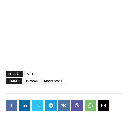
FORRÁS
MTI
CÍMKÉK
kutatás
Mastercard