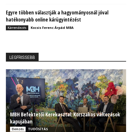
Egyre többen választják a hagyományosnál jóval
hatékonyabb online kárügyintézést
Kocsis Ferenc Árpád MBA
Kárrendezés
LEGFRISSEBB
MBH Befektetői Kerekasztal: Korszakos változások
kapujában
TUDÓSÍTÁS
Elemzés