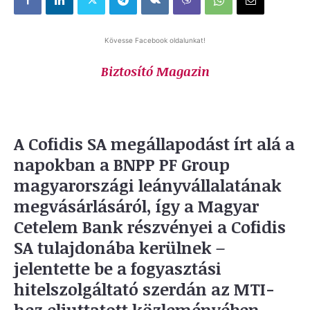
Kövesse Facebook oldalunkat!
Biztosító Magazin
A Cofidis SA megállapodást írt alá a
napokban a BNPP PF Group
magyarországi leányvállalatának
megvásárlásáról, így a Magyar
Cetelem Bank részvényei a Cofidis
SA tulajdonába kerülnek –
jelentette be a fogyasztási
hitelszolgáltató szerdán az MTI-
hez eljuttatott közleményében.