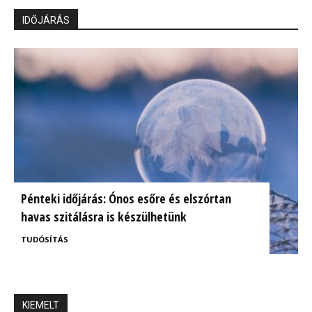
IDŐJÁRÁS
Pénteki időjárás: Ónos esőre és elszórtan
havas szitálásra is készülhetünk
TUDÓSÍTÁS
KIEMELT