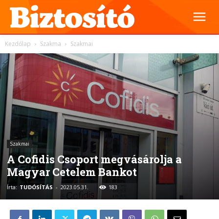
Kezdőlap
Szakma
Szakmai
Szakmai
A Cofidis Csoport megvásárolja a
Magyar Cetelem Bankot
Írta:
TUDÓSÍTÁS
-
2023.05.31.
183