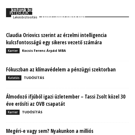
Kisállatok home office-ban: Nem árt, ha rájuk is
kötünk biztosítást
INTERJÚK
Kocsis Ferenc Árpád MBA
Lakásbiztosítás
Claudia Oriovics szerint az érzelmi intelligencia
kulcsfontosságú egy sikeres vezető számára
Kocsis Ferenc Árpád MBA
Karrier
Fókuszban az klímavédelem a pénzügyi szektorban
TUDÓSÍTÁS
Kutatás
Álmodozó ifjúból igazi üzletember – Tassi Zsolt közel 30
éve erősíti az OVB csapatát
TUDÓSÍTÁS
Karrier
Megéri-e vagy sem? Nyakunkon a milliós