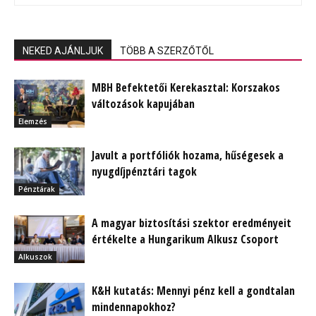
NEKED AJÁNLJUK
TÖBB A SZERZŐTŐL
MBH Befektetői Kerekasztal: Korszakos
változások kapujában
Elemzés
Javult a portfóliók hozama, hűségesek a
nyugdíjpénztári tagok
Pénztárak
A magyar biztosítási szektor eredményeit
értékelte a Hungarikum Alkusz Csoport
Alkuszok
K&H kutatás: Mennyi pénz kell a gondtalan
mindennapokhoz?