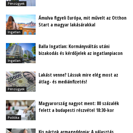
Pénzügyek
Ámulva figyeli Európa, mit művelt az Otthon
Start a magyar lakásárakkal
Ingatlan
Balla Ingatlan: Kormányváltás utáni
bizakodás és kérdőjelek az ingatlanpiacon
Ingatlan
Lakást venne? Lássuk mire elég most az
átlag- és mediánfizetés!
Pénzügyek
Magyarország nagyot ment: 80 százalék
felett a budapesti részvétel 18:30-kor
Politika
Kis pártok armageddonja: A választás