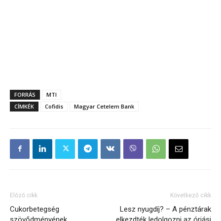
FORRÁS
MTI
CÍMKÉK
Cofidis
Magyar Cetelem Bank
Előző cikk
Következő cikk
Cukorbetegség
Lesz nyugdíj? – A pénztárak
szövődményének
elkezdték ledolgozni az óriási