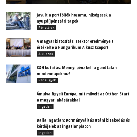
Javult a portfóliók hozama, hűségesek a
nyugdíjpénztári tagok
Pénztárak
A magyar biztosítási szektor eredményeit
értékelte a Hungarikum Alkusz Csoport
Alkuszok
K&H kutatás: Mennyi pénz kell a gondtalan
mindennapokhoz?
Pénzügyek
Ámulva figyeli Európa, mit művelt az Otthon Start
a magyar lakásárakkal
Ingatlan
Balla Ingatlan: Kormányváltás utáni bizakodás és
kérdőjelek az ingatlanpiacon
Ingatlan