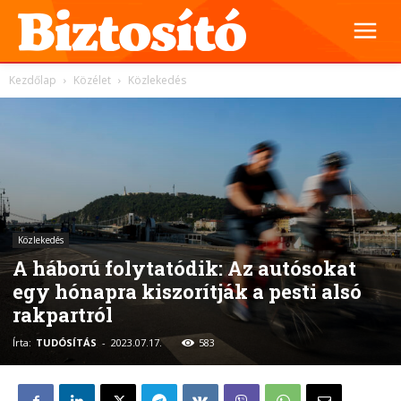
Kezdőlap
Közélet
Közlekedés
Közlekedés
A háború folytatódik: Az autósokat
egy hónapra kiszorítják a pesti alsó
rakpartról
Írta:
TUDÓSÍTÁS
-
2023.07.17.
583