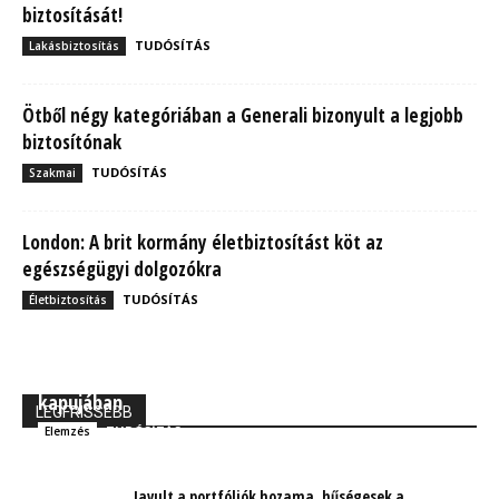
biztosítását!
TUDÓSÍTÁS
Lakásbiztosítás
Ötből négy kategóriában a Generali bizonyult a legjobb
biztosítónak
TUDÓSÍTÁS
Szakmai
London: A brit kormány életbiztosítást köt az
egészségügyi dolgozókra
TUDÓSÍTÁS
Életbiztosítás
MBH Befektetői Kerekasztal: Korszakos változások
kapujában
LEGFRISSEBB
TUDÓSÍTÁS
Elemzés
Javult a portfóliók hozama, hűségesek a