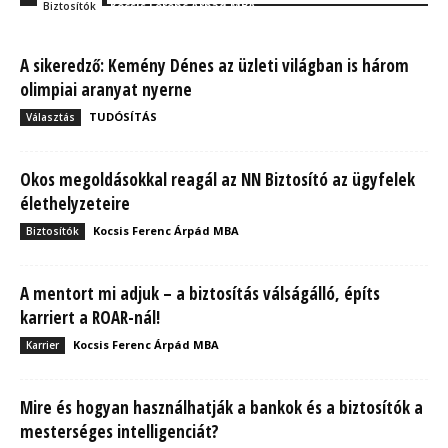
Kocsis Ferenc Árpád MBA
Biztosítók
A sikeredző: Kemény Dénes az üzleti világban is három
olimpiai aranyat nyerne
TUDÓSÍTÁS
Választás
Okos megoldásokkal reagál az NN Biztosító az ügyfelek
élethelyzeteire
Kocsis Ferenc Árpád MBA
Biztosítók
A mentort mi adjuk – a biztosítás válságálló, építs
karriert a ROAR-nál!
Kocsis Ferenc Árpád MBA
Karrier
Mire és hogyan használhatják a bankok és a biztosítók a
mesterséges intelligenciát?