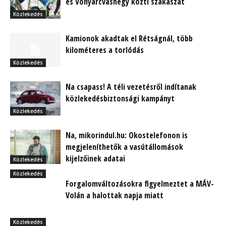
és Vonyarcvashegy közti szakaszát
Közlekedés
Kamionok akadtak el Rétságnál, több
kilométeres a torlódás
Közlekedés
Na csapass! A téli vezetésről indítanak
közlekedésbiztonsági kampányt
Közlekedés
Na, mikorindul.hu: Okostelefonon is
megjeleníthetők a vasútállomások
kijelzőinek adatai
Közlekedés
Közlekedés
Forgalomváltozásokra figyelmeztet a MÁV-
Volán a halottak napja miatt
Közlekedés