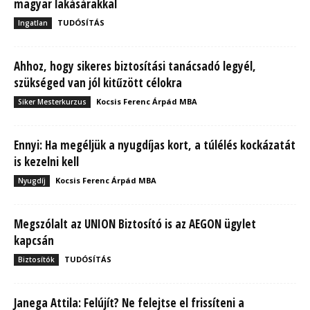
magyar lakásárakkal
TUDÓSÍTÁS
Ingatlan
Ahhoz, hogy sikeres biztosítási tanácsadó legyél,
szükséged van jól kitűzött célokra
Kocsis Ferenc Árpád MBA
Siker Mesterkurzus
Ennyi: Ha megéljük a nyugdíjas kort, a túlélés kockázatát
is kezelni kell
Kocsis Ferenc Árpád MBA
Nyugdíj
Megszólalt az UNION Biztosító is az AEGON ügylet
kapcsán
TUDÓSÍTÁS
Biztosítók
Janega Attila: Felújít? Ne felejtse el frissíteni a