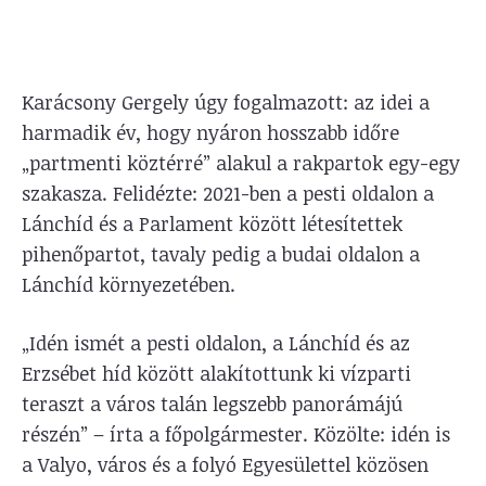
Karácsony Gergely úgy fogalmazott: az idei a
harmadik év, hogy nyáron hosszabb időre
„partmenti köztérré” alakul a rakpartok egy-egy
szakasza. Felidézte: 2021-ben a pesti oldalon a
Lánchíd és a Parlament között létesítettek
pihenőpartot, tavaly pedig a budai oldalon a
Lánchíd környezetében.
„Idén ismét a pesti oldalon, a Lánchíd és az
Erzsébet híd között alakítottunk ki vízparti
teraszt a város talán legszebb panorámájú
részén” – írta a főpolgármester. Közölte: idén is
a Valyo, város és a folyó Egyesülettel közösen