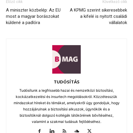
Előző cikk
Következő cikk
A miniszter közbelép: Az EU
A KPMG szerint sikeresebbek
most a magyar borászokat
a kifelé is nyitott családi
küldené a padlóra
vállalatok
TUDÓSÍTÁS
Tudósítunk a legfrissebb hazai és nemzetközi biztosítási,
kockázatkezelési és insurtech megoldásokról. Közzétesszük
mindazokat híreket és témákat, amelyekről úgy gondoljuk, hogy
hozzájárulnak a biztosítási alkuszok, ügynökök és a
biztosítóknál dolgozó kollégák látókörének bővítéséhez,
valamint a szakmai tudásuk fejlődéséhez.