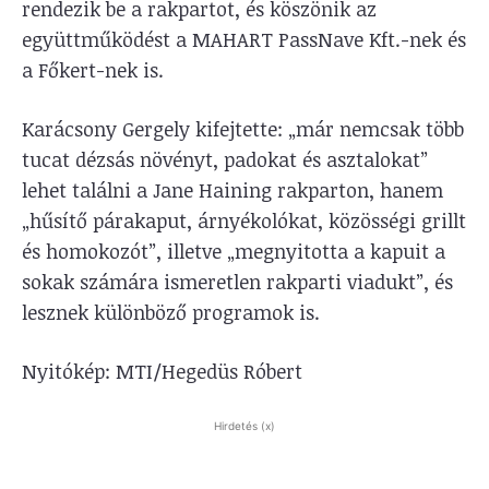
rendezik be a rakpartot, és köszönik az
együttműködést a MAHART PassNave Kft.-nek és
a Főkert-nek is.
Karácsony Gergely kifejtette: „már nemcsak több
tucat dézsás növényt, padokat és asztalokat”
lehet találni a Jane Haining rakparton, hanem
„hűsítő párakaput, árnyékolókat, közösségi grillt
és homokozót”, illetve „megnyitotta a kapuit a
sokak számára ismeretlen rakparti viadukt”, és
lesznek különböző programok is.
Nyitókép: MTI/Hegedüs Róbert
Hirdetés (x)