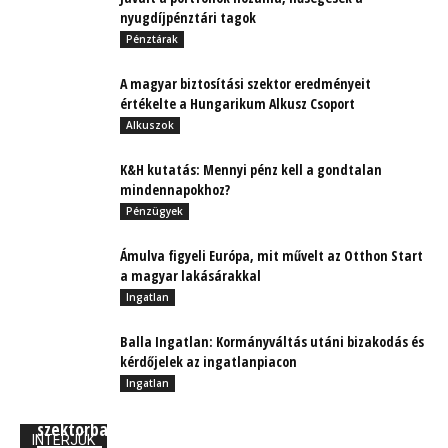
nyugdíjpénztári tagok
Pénztárak
A magyar biztosítási szektor eredményeit
értékelte a Hungarikum Alkusz Csoport
Alkuszok
K&H kutatás: Mennyi pénz kell a gondtalan
mindennapokhoz?
Pénzügyek
Ámulva figyeli Európa, mit művelt az Otthon Start
a magyar lakásárakkal
Ingatlan
Balla Ingatlan: Kormányváltás utáni bizakodás és
kérdőjelek az ingatlanpiacon
Ingatlan
Mégiscsak pörög az insurtech a biztosítási
szektorban – digitális innovációk a Generalinál
INTERJÚK