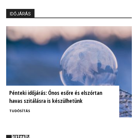
IDŐJÁRÁS
Pénteki időjárás: Ónos esőre és elszórtan
havas szitálásra is készülhetünk
TUDÓSÍTÁS
BrokerExpo összefoglaló: Izgalmasnak ígérkezik a
Ügyfélorientált kárrendezés a CIG Pannónia
biztosítás jövője!
Biztosítónál