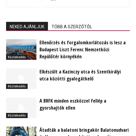
NEKED AJÁNLJUK
TÖBB A SZERZŐTŐL
Ellenőrzés és forgalomkorlátozás is lesz a
Budapest Liszt Ferenc Nemzetközi
Repülőtér környékén
Közlekedés
Elkészült a Kazinczy utca és Szentkirályi
utca közötti gyalogátkelő
Közlekedés
A BRFK minden eszközzel fellép a
gyorshajtók ellen
Közlekedés
Átadták a balatoni bringakör Balatonudvari