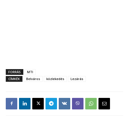
FORRÁS
MTI
CÍMKÉK
Belváros
közlekedés
Lezárás