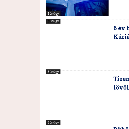
Bűnügy
Bűnügy
6 év 
Kúriá
Bűnügy
Tizen
lövö
Bűnügy