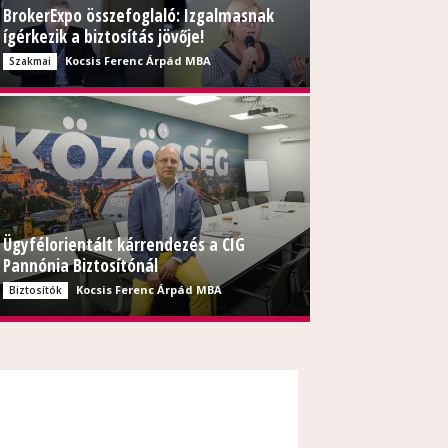
BrokerExpo összefoglaló: Izgalmasnak
ígérkezik a biztosítás jövője!
Kocsis Ferenc Árpád MBA
Szakmai
Ügyfélorientált kárrendezés a CIG
Pannónia Biztosítónál
Kocsis Ferenc Árpád MBA
Biztosítók