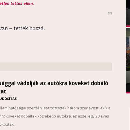
tlen tettes ellen.
van – tették hozzá.
sággal vádolják az autókra köveket dobáló
kat
UDÓSÍTÁS
llam hatóságai szerdán letartóztattak három tizenévest, akik a
int köveket dobáltak közlekedő autókra, és ezzel egy 20 éves
 okozták.