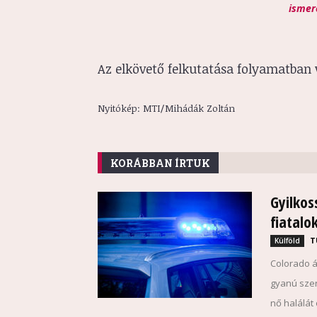
ismere
Az elkövető felkutatása folyamatban 
Nyitókép: MTI/Mihádák Zoltán
KORÁBBAN ÍRTUK
Gyilkos
fiatalo
T
Külföld
Colorado á
gyanú szer
nő halálát