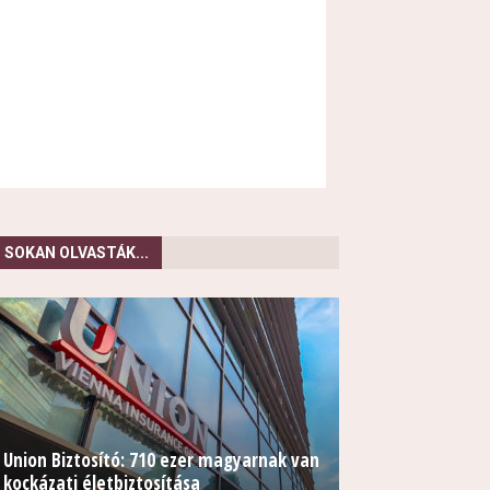
SOKAN OLVASTÁK...
Union Biztosító: 710 ezer magyarnak van
kockázati életbiztosítása