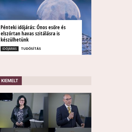
Pénteki időjárás: Ónos esőre és
elszórtan havas szitálásra is
készülhetünk
TUDÓSÍTÁS
IDŐJÁRÁS
KIEMELT