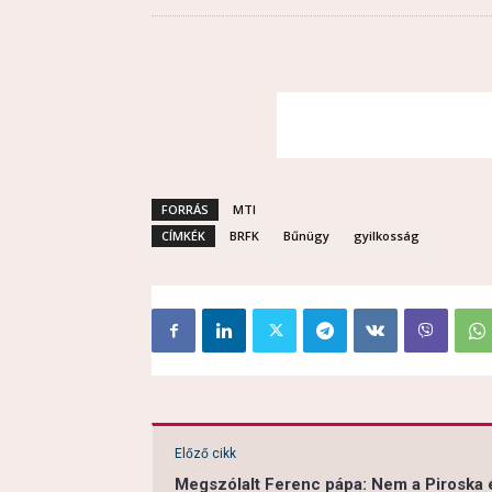
FORRÁS
MTI
CÍMKÉK
BRFK
Bűnügy
gyilkosság
Előző cikk
Megszólalt Ferenc pápa: Nem a Piroska 