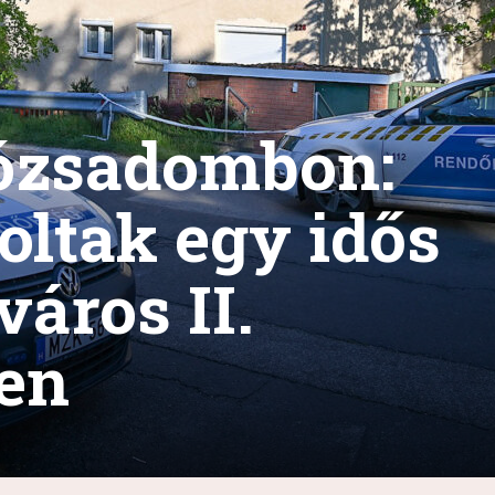
Rózsadombon:
ltak egy idős
város II.
ben