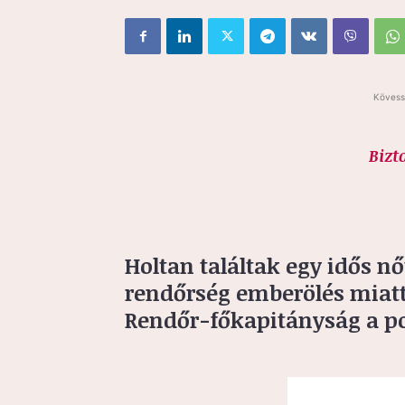
Kövess
Bizt
Holtan találtak egy idős nő
rendőrség emberölés miatt
Rendőr-főkapitányság a pol