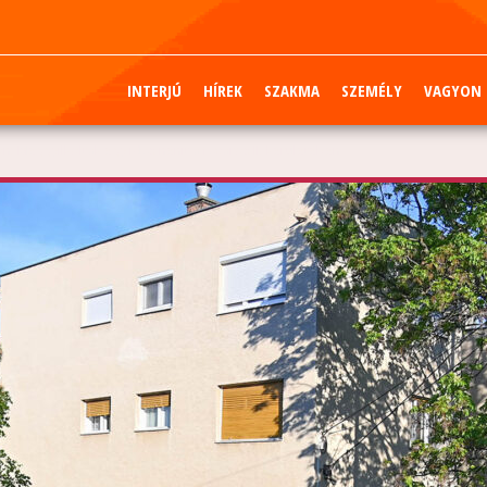
INTERJÚ
HÍREK
SZAKMA
SZEMÉLY
VAGYON
 Meggyilkoltak egy idős nénit a főváros II. kerületében