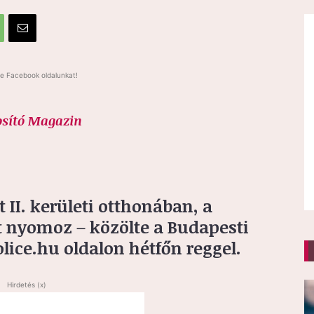
e Facebook oldalunkat!
osító Magazin
t II. kerületi otthonában, a
 nyomoz – közölte a Budapesti
ice.hu oldalon hétfőn reggel.
Hirdetés (x)