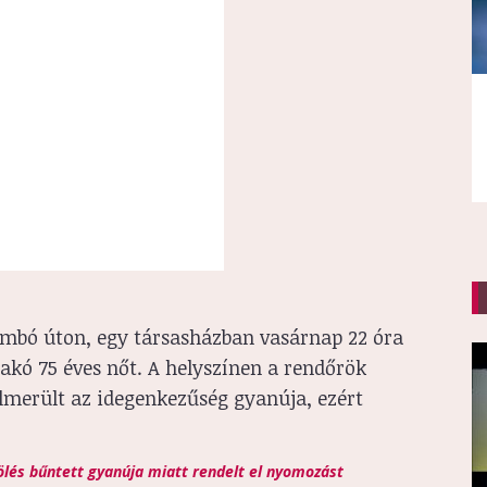
 Bimbó úton, egy társasházban vasárnap 22 óra
 lakó 75 éves nőt. A helyszínen a rendőrök
lmerült az idegenkezűség gyanúja, ezért
lés bűntett gyanúja miatt rendelt el nyomozást