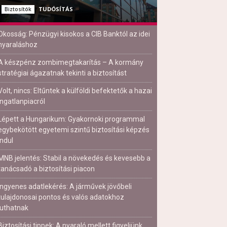
TUDÓSÍTÁS
Biztosítók
Okosság: Pénzügyi kisokos a CIB Banktól az idei
nyaraláshoz
A készpénz zombimegtakarítás – A kormány
stratégiai ágazatnak tekinti a biztosítást
Volt, nincs: Eltűntek a külföldi befektetők a hazai
ingatlanpiacról
Lépett a Hungarikum: Gyakornoki programmal
egybekötött egyetemi szintű biztosítási képzés
indul
MNB jelentés: Stabil a növekedés és kevesebb a
tanácsadó a biztosítási piacon
Ingyenes adatlekérés: A járművek jövőbeli
tulajdonosai pontos és valós adatokhoz
juthatnak
Biztosítási tippek: A nyaraló mellett figyeljünk