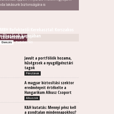
oda lakásunk biztonságára is
MBH Befektetői Kerekasztal: Korszakos
változások kapujában
LEGFRISSEBB
TUDÓSÍTÁS
Elemzés
Javult a portfóliók hozama,
hűségesek a nyugdíjpénztári
tagok
Pénztárak
A magyar biztosítási szektor
eredményeit értékelte a
Hungarikum Alkusz Csoport
Alkuszok
K&H kutatás: Mennyi pénz kell
a gondtalan mindennapokhoz?