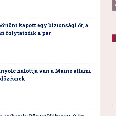
börtönt kapott egy biztonsági őr, a
n folytatódik a per
nyolc halottja van a Maine állami
ldözésnek