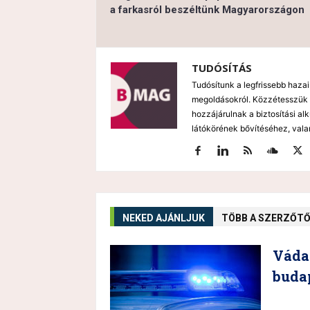
a farkasról beszéltünk Magyarországon
TUDÓSÍTÁS
Tudósítunk a legfrissebb hazai
megoldásokról. Közzétesszük 
hozzájárulnak a biztosítási al
látókörének bővítéséhez, vala
NEKED AJÁNLJUK
TÖBB A SZERZŐT
Vádat
budap