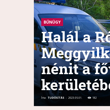
BŰNÜGY
Halál a 
Meggyilko
nénit a fő
kerületé
Írta:
TUDÓSÍTÁS
-
2023.05.01.
182