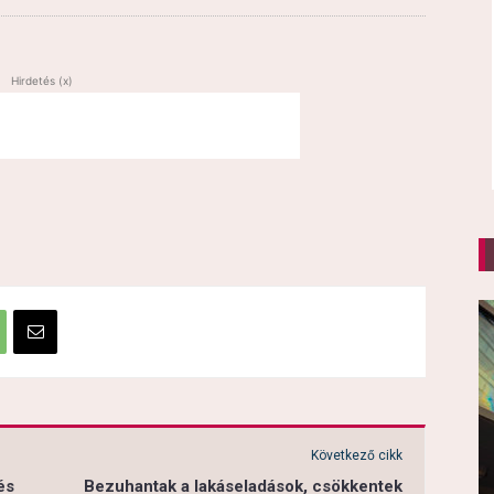
Hirdetés (x)
Következő cikk
és
Bezuhantak a lakáseladások, csökkentek