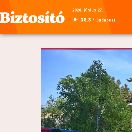
2026. június 27.
38.3
Budapest
C
Kezdőlap
Közélet
Bűnügy
Halál a Rózsadombon: