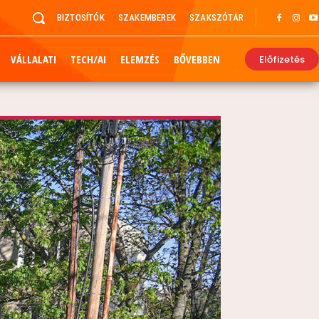
BIZTOSÍTÓK
SZAKEMBEREK
SZAKSZÓTÁR
VÁLLALATI
TECH/AI
ELEMZÉS
BŐVEBBEN
Előfizetés