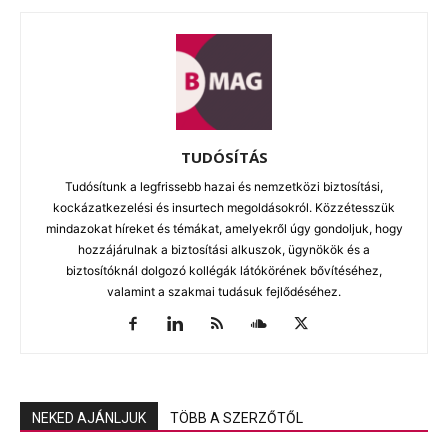
TUDÓSÍTÁS
Tudósítunk a legfrissebb hazai és nemzetközi biztosítási,
kockázatkezelési és insurtech megoldásokról. Közzétesszük
mindazokat híreket és témákat, amelyekről úgy gondoljuk, hogy
hozzájárulnak a biztosítási alkuszok, ügynökök és a
biztosítóknál dolgozó kollégák látókörének bővítéséhez,
valamint a szakmai tudásuk fejlődéséhez.
NEKED AJÁNLJUK
TÖBB A SZERZŐTŐL