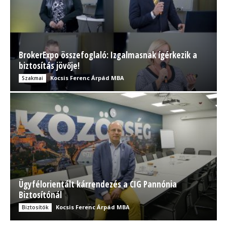
BrokerExpo összefoglaló: Izgalmasnak ígérkezik a
biztosítás jövője!
Kocsis Ferenc Árpád MBA
Szakmai
Ügyfélorientált kárrendezés a CIG Pannónia
Biztosítónál
Kocsis Ferenc Árpád MBA
Biztosítók