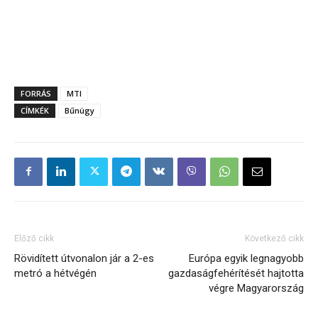
FORRÁS
MTI
CÍMKÉK
Bűnügy
Előző cikk
Következő cikk
Rövidített útvonalon jár a 2-es
Európa egyik legnagyobb
metró a hétvégén
gazdaságfehérítését hajtotta
végre Magyarország