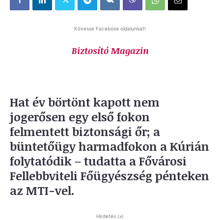
Kövesse Facebook oldalunkat!
Biztosító Magazin
Hat év börtönt kapott nem
jogerősen egy első fokon
felmentett biztonsági őr; a
büntetőügy harmadfokon a Kúrián
folytatódik – tudatta a Fővárosi
Fellebbviteli Főügyészség pénteken
az MTI-vel.
Hirdetés (x)