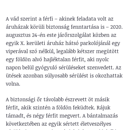
A vád szerint a férfi – akinek feladata volt az
áruházak körüli biztonság fenntartása is – 2020.
augusztus 24-én este járőrszolgálat közben az
egyik X. kerületi áruház hátsó parkolójánál egy
viperával szó nélkül, legalább kétszer megütött
egy földön alvó hajléktalan férfit, aki nyolc
napon belül gyógyuló sérüléseket szenvedett. Az
ütések azonban súlyosabb sérülést is okozhattak
volna.
A biztonsági őr távolabb észrevett öt másik
férfit, akik szintén a földön feküdtek. Rájuk
támadt, és négy férfit megvert. A bántalmazás
következtében az egyik sértett életveszélyes