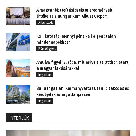
A magyar biztosítási szektor eredményeit
értékelte a Hungarikum Alkusz Csoport
Alkuszok
K&H kutatás: Mennyi pénz kell a gondtalan
mindennapokhoz?
Pénzügyek
Ámulva figyeli Európa, mit művelt az Otthon Start
a magyar lakásárakkal
Ingatlan
Balla Ingatlan: Kormányváltás utáni bizakodás és
kérdőjelek az ingatlanpiacon
Ingatlan
INTERJÚK