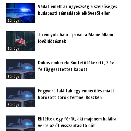
Vádat emelt az ügyészség a szélsőséges
budapesti támadások elkövetői ellen
Bűnügy
Tizennyolc halottja van a Maine állami
lövöldözésnek
Bűnügy
Dühös emberek: Büntetőfékezett, 2 év
felfüggesztettet kapott
Bűnügy
Fegyvert találtak egy emberölés miatt
körözött török férfinél Röszkén
Bűnügy
Elítéltek egy férfit, aki majdnem halálra
verte az őt visszautasító nőt