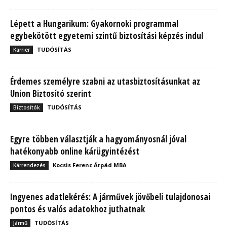
Lépett a Hungarikum: Gyakornoki programmal
egybekötött egyetemi szintű biztosítási képzés indul
TUDÓSÍTÁS
Karrier
Érdemes személyre szabni az utasbiztosításunkat az
Union Biztosító szerint
TUDÓSÍTÁS
Biztosítók
Egyre többen választják a hagyományosnál jóval
hatékonyabb online kárügyintézést
Kocsis Ferenc Árpád MBA
Kárrendezés
Ingyenes adatlekérés: A járművek jövőbeli tulajdonosai
pontos és valós adatokhoz juthatnak
TUDÓSÍTÁS
Jármű