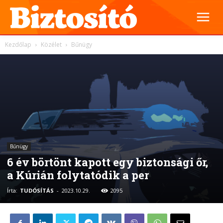
Kezdőlap
Közélet
Bűnügy
Bűnügy
6 év börtönt kapott egy biztonsági őr,
a Kúrián folytatódik a per
Írta:
TUDÓSÍTÁS
-
2023.10.29.
2095