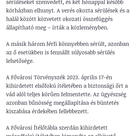
sérüléseket szenvedett, és két hónappal később
kórházban elhunyt. A verés okozta sérülések és a
halál között közvetett okozati összefüggés
állapítható meg – írták a közleményben.
A másik három férfi könnyebben sérült, azonban
az ő esetükben is fennállt súlyosabb sérülés
lehetősége.
A Fővárosi Törvényszék 2023. április 17-én
kihirdetett elsőfokú ítéletében a biztonsági őrt a
vád alól teljes körűen felmentette. Az ügyészség
azonban bűnösség megállapítása és büntetés
kiszabása érdekében fellebbezett.
A Fővárosi Ítélőtábla szerdán kihirdetett
másodfokú ítéletében kimondta az elkövető