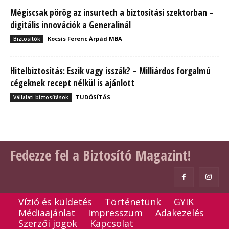
Mégiscsak pörög az insurtech a biztosítási szektorban –
digitális innovációk a Generalinál
Kocsis Ferenc Árpád MBA
Biztosítók
Hitelbiztosítás: Eszik vagy isszák? – Milliárdos forgalmú
cégeknek recept nélkül is ajánlott
TUDÓSÍTÁS
Vállalati biztosítások
Fedezze fel a Biztosító Magazint!
Vízió és küldetés
Történetünk
GYIK
Médiaajánlat
Impresszum
Adakezelés
Szerzői jogok
Kapcsolat