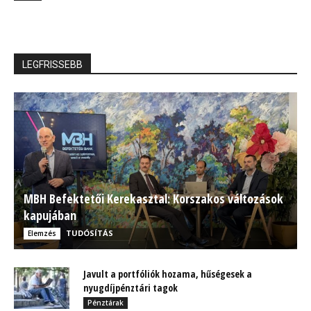
LEGFRISSEBB
MBH Befektetői Kerekasztal: Korszakos változások
kapujában
TUDÓSÍTÁS
Elemzés
Javult a portfóliók hozama, hűségesek a
nyugdíjpénztári tagok
Pénztárak