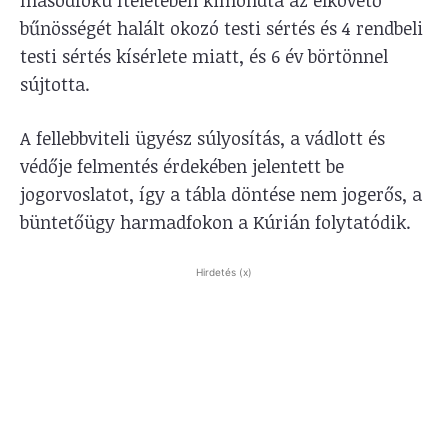
bűnösségét halált okozó testi sértés és 4 rendbeli
testi sértés kísérlete miatt, és 6 év börtönnel
sújtotta.
A fellebbviteli ügyész súlyosítás, a vádlott és
védője felmentés érdekében jelentett be
jogorvoslatot, így a tábla döntése nem jogerős, a
büntetőügy harmadfokon a Kúrián folytatódik.
Hirdetés (x)