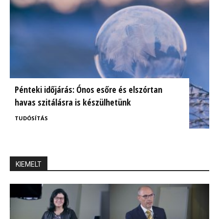
Pénteki időjárás: Ónos esőre és elszórtan
havas szitálásra is készülhetünk
TUDÓSÍTÁS
KIEMELT