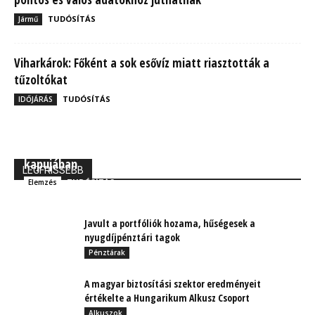
TUDÓSÍTÁS
Jármű
Viharkárok: Főként a sok esővíz miatt riasztották a
tűzoltókat
TUDÓSÍTÁS
IDŐJÁRÁS
MBH Befektetői Kerekasztal: Korszakos változások
kapujában
LEGFRISSEBB
TUDÓSÍTÁS
Elemzés
Javult a portfóliók hozama, hűségesek a
nyugdíjpénztári tagok
Pénztárak
A magyar biztosítási szektor eredményeit
értékelte a Hungarikum Alkusz Csoport
Alkuszok