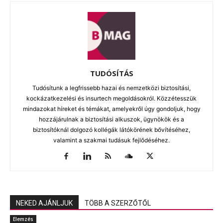
TUDÓSÍTÁS
Tudósítunk a legfrissebb hazai és nemzetközi biztosítási,
kockázatkezelési és insurtech megoldásokról. Közzétesszük
mindazokat híreket és témákat, amelyekről úgy gondoljuk, hogy
hozzájárulnak a biztosítási alkuszok, ügynökök és a
biztosítóknál dolgozó kollégák látókörének bővítéséhez,
valamint a szakmai tudásuk fejlődéséhez.
NEKED AJÁNLJUK
TÖBB A SZERZŐTŐL
Elemzés