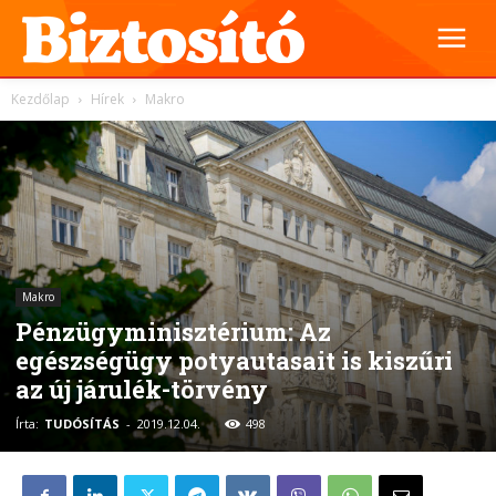
Kezdőlap
Hírek
Makro
Makro
Pénzügyminisztérium: Az
egészségügy potyautasait is kiszűri
az új járulék-törvény
Írta:
TUDÓSÍTÁS
-
2019.12.04.
498