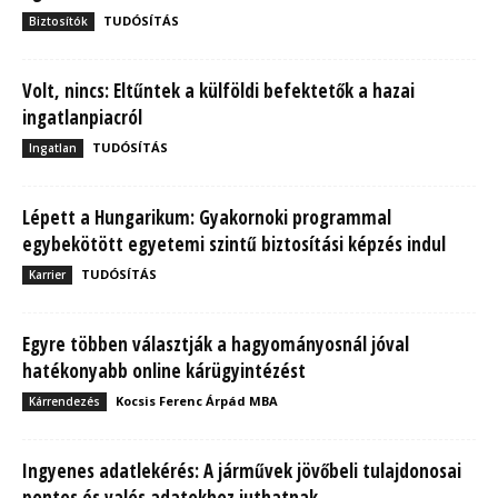
TUDÓSÍTÁS
Biztosítók
Volt, nincs: Eltűntek a külföldi befektetők a hazai
ingatlanpiacról
TUDÓSÍTÁS
Ingatlan
Lépett a Hungarikum: Gyakornoki programmal
egybekötött egyetemi szintű biztosítási képzés indul
TUDÓSÍTÁS
Karrier
Egyre többen választják a hagyományosnál jóval
hatékonyabb online kárügyintézést
Kocsis Ferenc Árpád MBA
Kárrendezés
Ingyenes adatlekérés: A járművek jövőbeli tulajdonosai
pontos és valós adatokhoz juthatnak