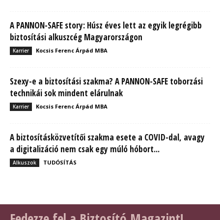
A PANNON-SAFE story: Húsz éves lett az egyik legrégibb
biztosítási alkuszcég Magyarországon
Kocsis Ferenc Árpád MBA
Karrier
Szexy-e a biztosítási szakma? A PANNON-SAFE toborzási
technikái sok mindent elárulnak
Kocsis Ferenc Árpád MBA
Karrier
A biztosításközvetítői szakma esete a COVID-dal, avagy
a digitalizáció nem csak egy múló hóbort...
TUDÓSÍTÁS
Alkuszok
Fedezze fel a Biztosító Magazint!