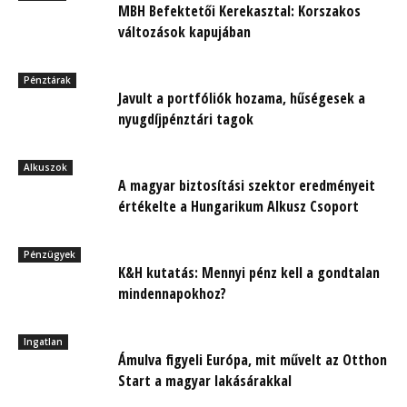
MBH Befektetői Kerekasztal: Korszakos
változások kapujában
Pénztárak
Javult a portfóliók hozama, hűségesek a
nyugdíjpénztári tagok
Alkuszok
A magyar biztosítási szektor eredményeit
értékelte a Hungarikum Alkusz Csoport
Pénzügyek
K&H kutatás: Mennyi pénz kell a gondtalan
mindennapokhoz?
Ingatlan
Ámulva figyeli Európa, mit művelt az Otthon
Start a magyar lakásárakkal