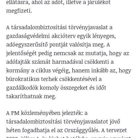
ellátásra, ahol az adót, illetve a járulékot
megfizeti.
A társadalombiztosítási törvényjavaslat a
gazdaságvédelmi akcióterv egyik lényeges,
adóegyszerűsítő pontját valósítja meg. A
jelentőségét pedig nemcsak az mutatja, hogy az
adófajták számát harmadával csökkenti a
kormány a ciklus végéig, hanem inkább az, hogy
bürokratikus terhek csökkentésével a
gazdálkodók komoly összegeket és időt
takaríthatnak meg.
A PM közleményében jelezték: a
társadalombiztosítási törvényjavaslatot jövő
héten fogadhatja el az Országgyűlés. A tervezet