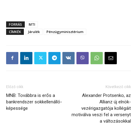
FORRÁS
MTI
CÍMKÉK
Járulék
Pénzügyminisztérium
Előző cikk
Következő cikk
MNB: Továbbra is erős a
Alexander Protsenko, az
bankrendszer sokkellenálló-
Allianz új elnök-
képessége
vezérigazgatója kollégáit
motiválva veszi fel a versenyt
a változásokkal