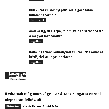
K&H kutatás: Mennyi pénz kell a gondtalan
mindennapokhoz?
Pénzügyek
Ámulva figyeli Európa, mit művelt az Otthon Start
a magyar lakásárakkal
Ingatlan
Balla Ingatlan: Kormányváltás utáni bizakodás és
kérdőjelek az ingatlanpiacon
Ingatlan
IT innovációk a magyar Allianznál II. rész: Okos
kárrendezési megoldások
INTERJÚK
Kocsis Ferenc Árpád MBA
Kárrendezés
A viharnak még nincs vége – az Allianz Hungária viszont
idejekorán felkészült
Kocsis Ferenc Árpád MBA
Biztosítók