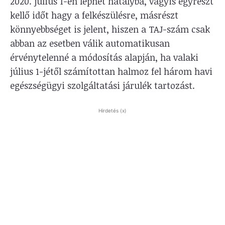
2020. július 1-én léphet hatályba, vagyis egyrészt
kellő időt hagy a felkészülésre, másrészt
könnyebbséget is jelent, hiszen a TAJ-szám csak
abban az esetben válik automatikusan
érvénytelenné a módosítás alapján, ha valaki
július 1-jétől számítottan halmoz fel három havi
egészségügyi szolgáltatási járulék tartozást.
Hirdetés (x)