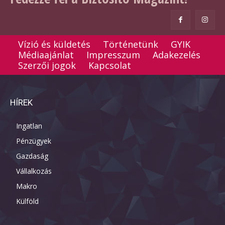
Vízió és küldetés
Történetünk
GYIK
Médiaajánlat
Impresszum
Adakezelés
Szerzői jogok
Kapcsolat
HÍREK
Ingatlan
Pénzügyek
Gazdaság
Vállalkozás
Makro
Külföld