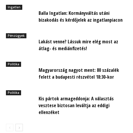
Ingatlan
Balla Ingatlan: Kormányváltás utáni
bizakodás és kérdőjelek az ingatlanpiacon
Pénzügyek
Lakást venne? Lássuk mire elég most az
átlag- és mediánfizetés!
Politika
Magyarország nagyot ment: 80 százalék
felett a budapesti részvétel 18:30-kor
Politika
Kis pártok armageddonja: A választás
vesztese biztosan leváltja az eddigi
ellenzéket