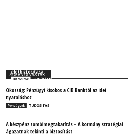
Union Biztosító: 710 ezer magyarnak van kockázati
életbiztosítása
SOKAN OLVASTÁK...
TUDÓSÍTÁS
Biztosítók
Okosság: Pénzügyi kisokos a CIB Banktól az idei
nyaraláshoz
TUDÓSÍTÁS
Pénzügyek
A készpénz zombimegtakarítás – A kormány stratégiai
ágazatnak tekinti a biztosítást