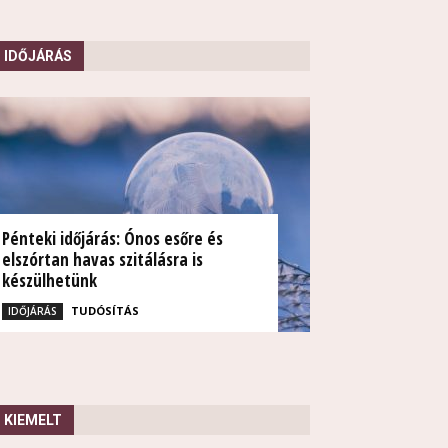
IDŐJÁRÁS
Pénteki időjárás: Ónos esőre és
elszórtan havas szitálásra is
készülhetünk
TUDÓSÍTÁS
IDŐJÁRÁS
KIEMELT