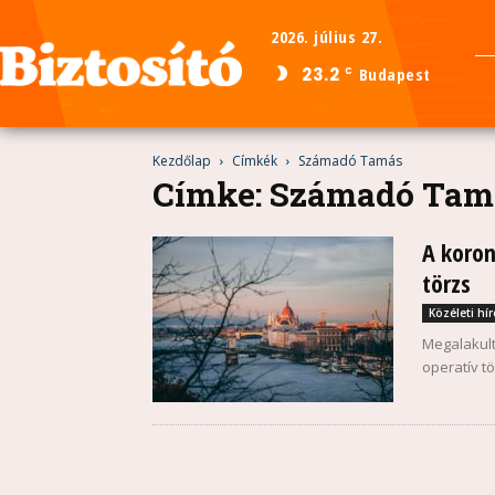
2026. július 27.
23.2
Budapest
C
Kezdőlap
Címkék
Számadó Tamás
Címke: Számadó Tam
A koron
törzs
Közéleti hír
Megalakult
operatív tö