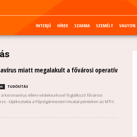
INTERJÚ
HÍREK
SZAKMA
SZEMÉLY
VAGYON
ás
avírus miatt megalakult a fővárosi operatív
TUDÓSÍTÁS
ek
 a koronavírus elleni védekezéssel foglalkozó fővárosi
rzs - tájékoztatta a Főpolgármesteri Hivatal pénteken az MTI-t.