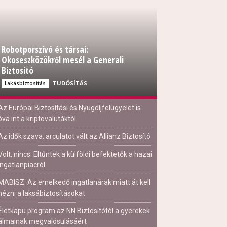
Robotporszívó és társai:
Okoseszközökről mesél a Generali
Biztosító
TUDÓSÍTÁS
Lakásbiztosítás
Az Európai Biztosítási és Nyugdíjfelügyelet is
óva int a kriptovalutáktól
Az idők szava: arculatot vált az Allianz Biztosító
Volt, nincs: Eltűntek a külföldi befektetők a hazai
ingatlanpiacról
MABISZ: Az emelkedő ingatlanárak miatt át kell
nézni a laksábiztosításokat
Életkapu program az NN Biztosítótól a gyerekek
álmainak megvalósulásáért