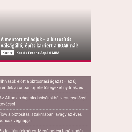
A mentort mi adjuk – a biztosítás
válságálló, építs karriert a ROAR-nál!
Kocsis Ferenc Árpád MBA
Karrier
Kihívások előtt a biztosítási ágazat – az új
trendek azonban új lehetőségeket nyitnak, és...
Az Allianz a digitális kihívásokból versenyelőnyt
kovácsol
Flow a biztosítási szakmában, avagy az éves
bónusz végnapjai
Biztosítási felmérés: Megélhetési tanácsadók