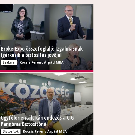
BrokerExpo összefoglaló: Izgalmasnak
ígérkezik a biztosítás jövője!
Kocsis Ferenc Árpád MBA
Szakmai
Ügyfélorientált kárrendezés a CIG
Pannónia Biztosítónál
Kocsis Ferenc Árpád MBA
Biztosítók