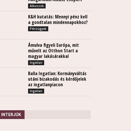
Alkuszok
K&H kutatás: Mennyi pénz kell
a gondtalan mindennapokhoz?
Pénzügyek
Ámulva figyeli Európa, mit
művelt az Otthon Start a
magyar lakásárakkal
Ingatlan
Balla Ingatlan: Kormányváltás
utáni bizakodás és kérdőjelek
az ingatlanpiacon
Ingatlan
INTERJÚK