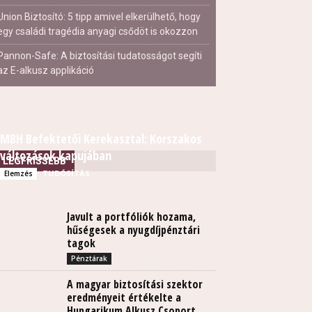
Union Biztosító: 5 tipp amivel elkerülhető, hogy
egy családi tragédia anyagi csődöt is okozzon
Pannon-Safe: A biztosítási tudatosságot segíti
az E-alkusz applikáció
MBH Befektetői Kerekasztal: Korszakos
változások kapujában
LEGFRISSEBB
TUDÓSÍTÁS
Elemzés
Javult a portfóliók hozama,
hűségesek a nyugdíjpénztári
tagok
Pénztárak
A magyar biztosítási szektor
eredményeit értékelte a
Hungarikum Alkusz Csoport