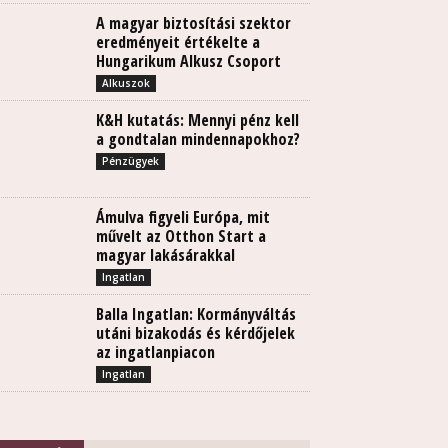
A magyar biztosítási szektor
eredményeit értékelte a
Hungarikum Alkusz Csoport
Alkuszok
K&H kutatás: Mennyi pénz kell
a gondtalan mindennapokhoz?
Pénzügyek
Ámulva figyeli Európa, mit
művelt az Otthon Start a
magyar lakásárakkal
Ingatlan
Balla Ingatlan: Kormányváltás
utáni bizakodás és kérdőjelek
az ingatlanpiacon
Ingatlan