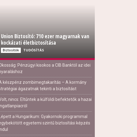
Union Biztosító: 710 ezer magyarnak van
kockázati életbiztosítása
TUDÓSÍTÁS
Biztosítók
Okosság: Pénzügyi kisokos a CIB Banktól az idei
nyaraláshoz
A készpénz zombimegtakarítás – A kormány
stratégiai ágazatnak tekinti a biztosítást
Volt, nincs: Eltűntek a külföldi befektetők a hazai
ingatlanpiacról
Lépett a Hungarikum: Gyakornoki programmal
egybekötött egyetemi szintű biztosítási képzés
indul