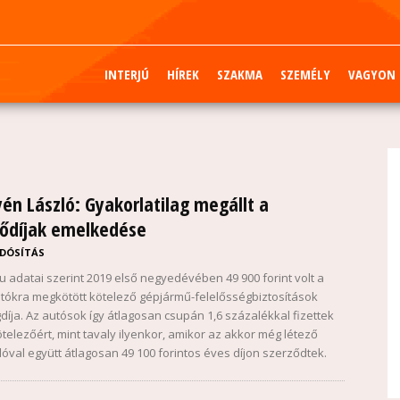
INTERJÚ
HÍREK
SZAKMA
SZEMÉLY
VAGYON
én László: Gyakorlatilag megállt a
ződíjak emelkedése
DÓSÍTÁS
hu adatai szerint 2019 első negyedévében 49 900 forint volt a
ókra megkötött kötelező gépjármű-felelősségbiztosítások
gdíja. Az autósok így átlagosan csupán 1,6 százalékkal fizettek
ötelezőért, mint tavaly ilyenkor, amikor az akkor még létező
dóval együtt átlagosan 49 100 forintos éves díjon szerződtek.