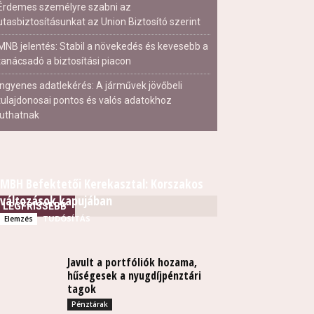
Érdemes személyre szabni az
utasbiztosításunkat az Union Biztosító szerint
MNB jelentés: Stabil a növekedés és kevesebb a
tanácsadó a biztosítási piacon
Ingyenes adatlekérés: A járművek jövőbeli
tulajdonosai pontos és valós adatokhoz
juthatnak
MBH Befektetői Kerekasztal: Korszakos
változások kapujában
LEGFRISSEBB
TUDÓSÍTÁS
Elemzés
Javult a portfóliók hozama,
hűségesek a nyugdíjpénztári
tagok
Pénztárak