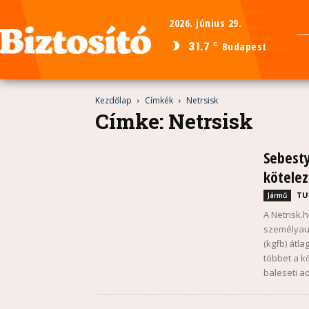
2026. június 29.
31.7
Budapest
C
Kezdőlap
Címkék
Netrsisk
Címke: Netrsisk
Sebesty
kötele
TU
Jármű
A Netrisk.
személyaut
(kgfb) átla
többet a k
baleseti a