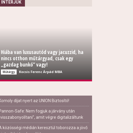
INTERJÚK
Hiába van luxusautód vagy jacuzzid, ha
nincs otthon műtárgyad, csak egy
„gazdag bunkó” vagy!
Kocsis Ferenc Árpád MBA
Műtárgy
Komoly díjat nyert az UNION Biztosító!
Pannon-Safe: Nem fogjuk a járvány után
„visszabonyolítani”, amit végre digitalizáltunk
A közösségi médián keresztül toborozza a jövő