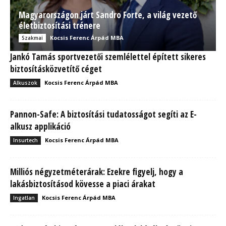
Magyarországon járt Sandro Forte, a világ vezető
életbiztosítási trénere
Kocsis Ferenc Árpád MBA
Szakmai
Jankó Tamás sportvezetői szemlélettel épített sikeres
biztosításközvetítő céget
Kocsis Ferenc Árpád MBA
Alkuszok
Pannon-Safe: A biztosítási tudatosságot segíti az E-
alkusz applikáció
Kocsis Ferenc Árpád MBA
Insurtech
Milliós négyzetméterárak: Ezekre figyelj, hogy a
lakásbiztosításod kövesse a piaci árakat
Kocsis Ferenc Árpád MBA
Ingatlan