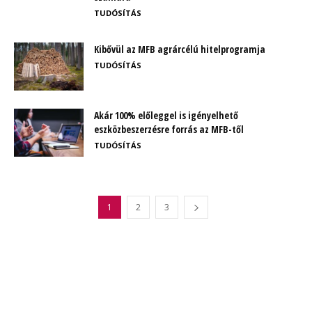
TUDÓSÍTÁS
Kibővül az MFB agrárcélú hitelprogramja
TUDÓSÍTÁS
Akár 100% előleggel is igényelhető
eszközbeszerzésre forrás az MFB-től
TUDÓSÍTÁS
1
2
3