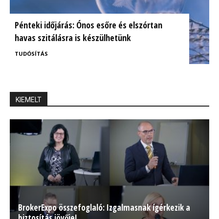
Pénteki időjárás: Ónos esőre és elszórtan
havas szitálásra is készülhetünk
TUDÓSÍTÁS
KIEMELT
BrokerExpo összefoglaló: Izgalmasnak ígérkezik a
biztosítás jövője!