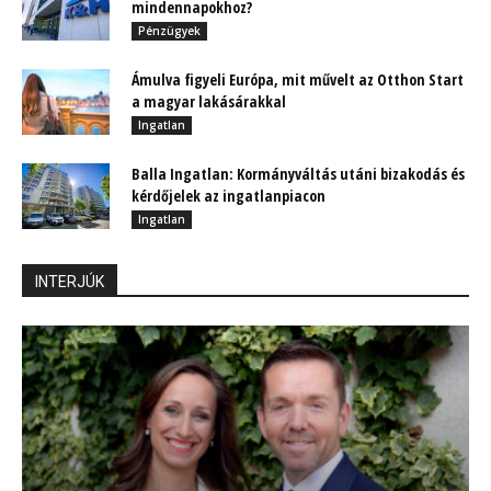
mindennapokhoz?
Pénzügyek
Ámulva figyeli Európa, mit művelt az Otthon Start
a magyar lakásárakkal
Ingatlan
Balla Ingatlan: Kormányváltás utáni bizakodás és
kérdőjelek az ingatlanpiacon
Ingatlan
INTERJÚK