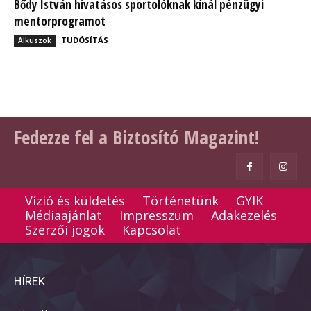
Bődy István hivatásos sportolóknak kínál pénzügyi
mentorprogramot
TUDÓSÍTÁS
Alkuszok
Fedezze fel a Biztosító Magazint!
Vízió és küldetés
Történetünk
GYIK
Médiaajánlat
Impresszum
Adakezelés
Szerzői jogok
Kapcsolat
HÍREK