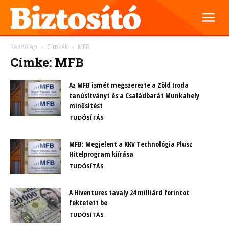
Kezdőlap
Címkék
MFB
Címke: MFB
Az MFB ismét megszerezte a Zöld Iroda
tanúsítványt és a Családbarát Munkahely
minősítést
TUDÓSÍTÁS
MFB: Megjelent a KKV Technológia Plusz
Hitelprogram kiírása
TUDÓSÍTÁS
A Hiventures tavaly 24 milliárd forintot
fektetett be
TUDÓSÍTÁS