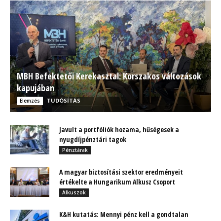
MBH Befektetői Kerekasztal: Korszakos változások
kapujában
TUDÓSÍTÁS
Elemzés
Javult a portfóliók hozama, hűségesek a
nyugdíjpénztári tagok
Pénztárak
A magyar biztosítási szektor eredményeit
értékelte a Hungarikum Alkusz Csoport
Alkuszok
K&H kutatás: Mennyi pénz kell a gondtalan