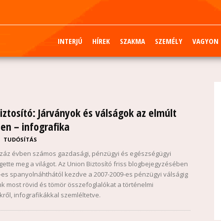
INTERJÚ
HÍREK
SZAKMA
SZEMÉLY
VAGYON
iztosító: Járványok és válságok az elmúlt
en – infografika
TUDÓSÍTÁS
száz évben számos gazdasági, pénzügyi és egészségügyi
gette meg a világot. Az Union Biztosító friss blogbejegyzésében
-es spanyolnáhthától kezdve a 2007-2009-es pénzügyi válságig
k most rövid és tömör összefoglalókat a történelmi
ől, infografikákkal szemléltetve.