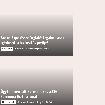
BrokerExpo összefoglaló: Izgalmasnak
ígérkezik a biztosítás jövője!
Kocsis Ferenc Árpád MBA
Szakmai
Ügyfélorientált kárrendezés a CIG
Pannónia Biztosítónál
Kocsis Ferenc Árpád MBA
Biztosítók