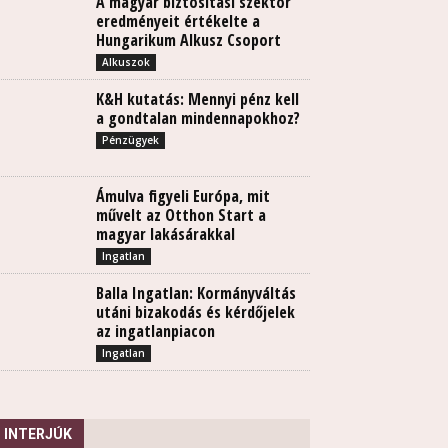
A magyar biztosítási szektor
eredményeit értékelte a
Hungarikum Alkusz Csoport
Alkuszok
K&H kutatás: Mennyi pénz kell
a gondtalan mindennapokhoz?
Pénzügyek
Ámulva figyeli Európa, mit
művelt az Otthon Start a
magyar lakásárakkal
Ingatlan
Balla Ingatlan: Kormányváltás
utáni bizakodás és kérdőjelek
az ingatlanpiacon
Ingatlan
INTERJÚK