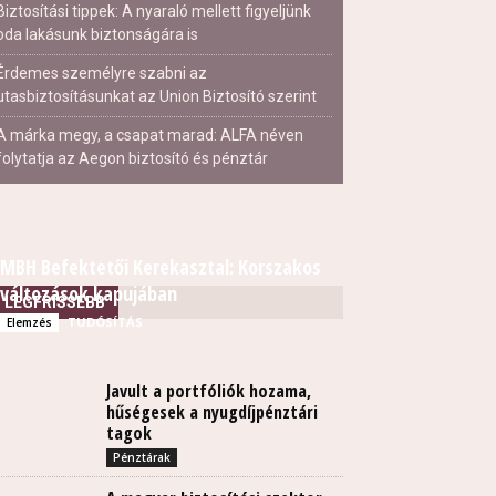
Biztosítási tippek: A nyaraló mellett figyeljünk
oda lakásunk biztonságára is
Érdemes személyre szabni az
utasbiztosításunkat az Union Biztosító szerint
A márka megy, a csapat marad: ALFA néven
folytatja az Aegon biztosító és pénztár
MBH Befektetői Kerekasztal: Korszakos
változások kapujában
LEGFRISSEBB
TUDÓSÍTÁS
Elemzés
Javult a portfóliók hozama,
hűségesek a nyugdíjpénztári
tagok
Pénztárak