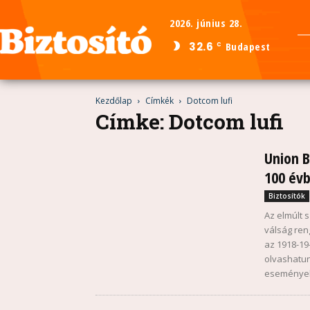
2026. június 28.
32.6
Budapest
C
Kezdőlap
Címkék
Dotcom lufi
Címke: Dotcom lufi
Union B
100 évb
Biztosítók
Az elmúlt 
válság ren
az 1918-19
olvashatun
eseményekr