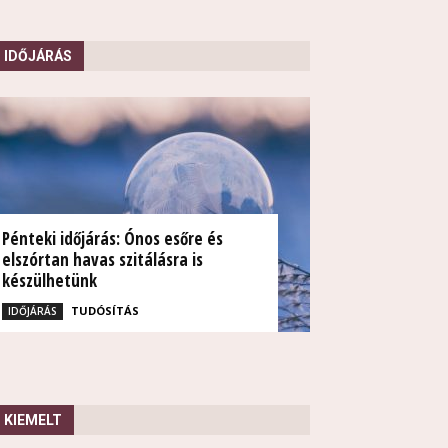
IDŐJÁRÁS
Pénteki időjárás: Ónos esőre és
elszórtan havas szitálásra is
készülhetünk
TUDÓSÍTÁS
IDŐJÁRÁS
KIEMELT