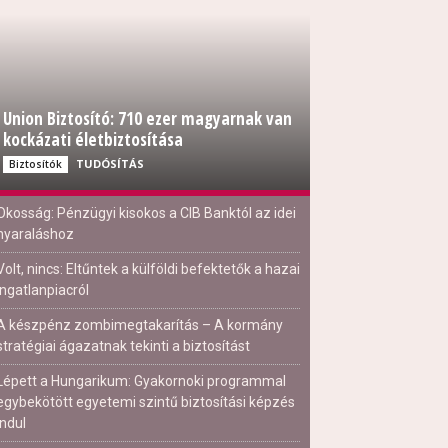
Union Biztosító: 710 ezer magyarnak van
kockázati életbiztosítása
TUDÓSÍTÁS
Biztosítók
Okosság: Pénzügyi kisokos a CIB Banktól az idei
nyaraláshoz
Volt, nincs: Eltűntek a külföldi befektetők a hazai
ingatlanpiacról
A készpénz zombimegtakarítás – A kormány
stratégiai ágazatnak tekinti a biztosítást
Lépett a Hungarikum: Gyakornoki programmal
egybekötött egyetemi szintű biztosítási képzés
indul