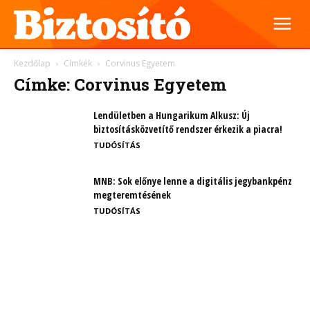
Kezdőlap
Címkék
Corvinus Egyetem
Címke: Corvinus Egyetem
Lendületben a Hungarikum Alkusz: Új
biztosításközvetítő rendszer érkezik a piacra!
TUDÓSÍTÁS
MNB: Sok előnye lenne a digitális jegybankpénz
megteremtésének
TUDÓSÍTÁS