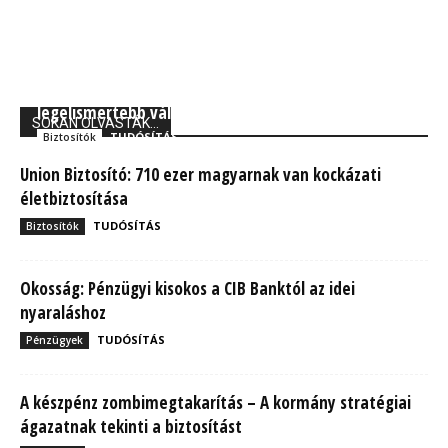
Forbes: A Generali Biztosító a világ 250
legelismertebb vállalata között
SOKAN OLVASTÁK...
TUDÓSÍTÁS
Biztosítók
Union Biztosító: 710 ezer magyarnak van kockázati
életbiztosítása
TUDÓSÍTÁS
Biztosítók
Okosság: Pénzügyi kisokos a CIB Banktól az idei
nyaraláshoz
TUDÓSÍTÁS
Pénzügyek
A készpénz zombimegtakarítás – A kormány stratégiai
ágazatnak tekinti a biztosítást