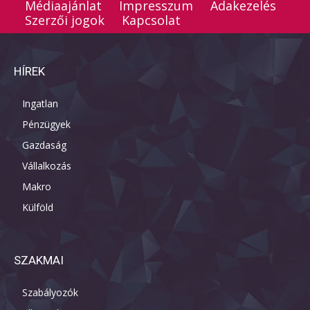
Médiaajánlat
Impresszum
Adakezelés
Szerzői jogok
Kapcsolat
HÍREK
Ingatlan
Pénzügyek
Gazdaság
Vállalkozás
Makro
Külföld
SZAKMAI
Szabályozók