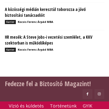
A közösségi médián keresztül toborozza a jövő
biztosítási tanácsadóit
Kocsis Ferenc Árpád MBA
Karrier
HR mesék: A Steve Jobs-i vezetési szemlélet, a KKV
szektorban is működőképes
Kocsis Ferenc Árpád MBA
Karrier
Fedezze fel a Biztosító Magazint!
Vízió és küldetés
Történetünk
GYIK