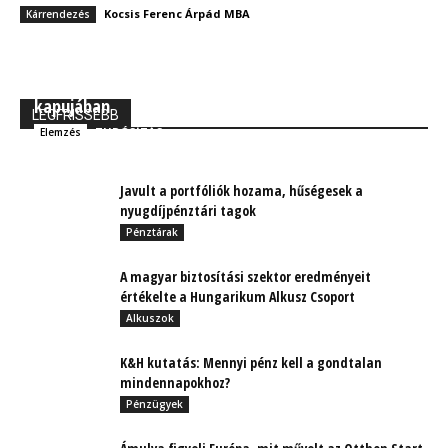
Kocsis Ferenc Árpád MBA
Kárrendezés
MBH Befektetői Kerekasztal: Korszakos változások
kapujában
LEGFRISSEBB
TUDÓSÍTÁS
Elemzés
Javult a portfóliók hozama, hűségesek a
nyugdíjpénztári tagok
Pénztárak
A magyar biztosítási szektor eredményeit
értékelte a Hungarikum Alkusz Csoport
Alkuszok
K&H kutatás: Mennyi pénz kell a gondtalan
mindennapokhoz?
Pénzügyek