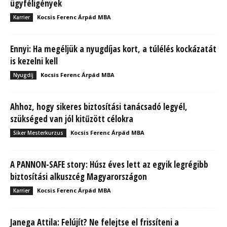
ügyféligények
Kocsis Ferenc Árpád MBA
Karrier
Ennyi: Ha megéljük a nyugdíjas kort, a túlélés kockázatát
is kezelni kell
Kocsis Ferenc Árpád MBA
Nyugdíj
Ahhoz, hogy sikeres biztosítási tanácsadó legyél,
szükséged van jól kitűzött célokra
Kocsis Ferenc Árpád MBA
Siker Mesterkurzus
A PANNON-SAFE story: Húsz éves lett az egyik legrégibb
biztosítási alkuszcég Magyarországon
Kocsis Ferenc Árpád MBA
Karrier
Janega Attila: Felújít? Ne felejtse el frissíteni a