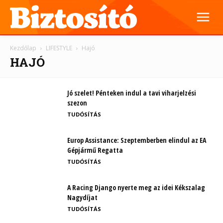
Kezdőlap
LIFESTYLE
Hajó
HAJÓ
Jó szelet! Pénteken indul a tavi viharjelzési
szezon
TUDÓSÍTÁS
Europ Assistance: Szeptemberben elindul az EA
Gépjármű Regatta
TUDÓSÍTÁS
A Racing Django nyerte meg az idei Kékszalag
Nagydíjat
TUDÓSÍTÁS