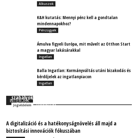
Alkuszok
K&H kutatás: Mennyi pénz kell a gondtalan
mindennapokhoz?
Pénzügyek
Ámulva figyeli Európa, mit művelt az Otthon Start
a magyar lakásárakkal
Ingatlan
Balla Ingatlan: Kormányváltás utáni bizakodás és
kérdőjelek az ingatlanpiacon
Ingatlan
Módosultak az autópályás díjfizetésre vonatkozó
szabályok
INTERJÚK
TUDÓSÍTÁS
Jogvédelem
A digitalizáció és a hatékonyságnövelés áll majd a
biztosítási innovációk fókuszában