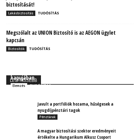
biztosítását!
TUDÓSÍTÁS
Lakásbiztosítás
Megszólalt az UNION Biztosító is az AEGON ügylet
kapcsán
TUDÓSÍTÁS
Biztosítók
MBH Befektetői Kerekasztal: Korszakos változások
kapujában
LEGFRISSEBB
TUDÓSÍTÁS
Elemzés
Javult a portfóliók hozama, hűségesek a
nyugdíjpénztári tagok
Pénztárak
A magyar biztosítási szektor eredményeit
értékelte a Hungarikum Alkusz Csoport