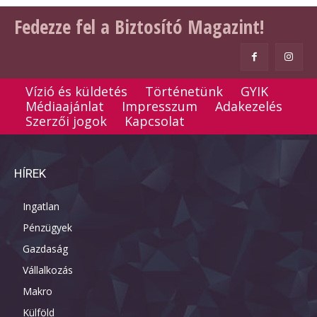
Fedezze fel a Biztosító Magazint!
Vízió és küldetés
Történetünk
GYIK
Médiaajánlat
Impresszum
Adakezelés
Szerzői jogok
Kapcsolat
HÍREK
Ingatlan
Pénzügyek
Gazdaság
Vállalkozás
Makro
Külföld