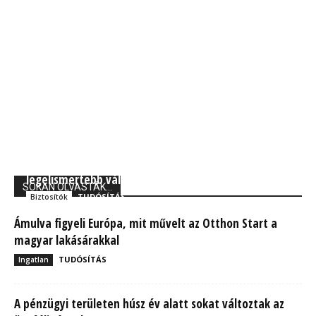
Forbes: A Generali Biztosító a világ 250
legelismertebb vállalata között
SOKAN OLVASTÁK...
TUDÓSÍTÁS
Biztosítók
Ámulva figyeli Európa, mit művelt az Otthon Start a
magyar lakásárakkal
TUDÓSÍTÁS
Ingatlan
A pénzügyi területen húsz év alatt sokat változtak az