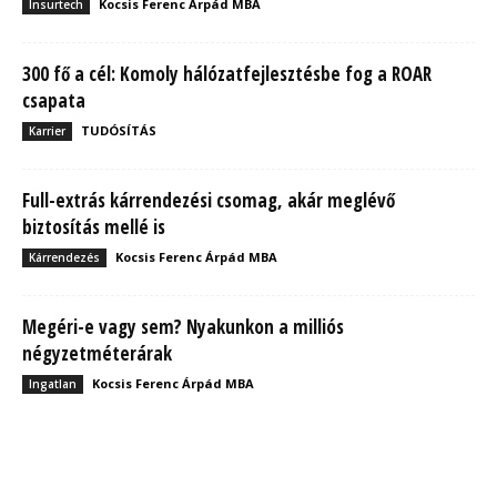
Kocsis Ferenc Árpád MBA
Insurtech
300 fő a cél: Komoly hálózatfejlesztésbe fog a ROAR
csapata
TUDÓSÍTÁS
Karrier
Full-extrás kárrendezési csomag, akár meglévő
biztosítás mellé is
Kocsis Ferenc Árpád MBA
Kárrendezés
Megéri-e vagy sem? Nyakunkon a milliós
négyzetméterárak
Kocsis Ferenc Árpád MBA
Ingatlan