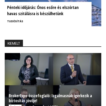
Pénteki időjárás: Ónos esőre és elszórtan
havas szitálásra is készülhetünk
TUDÓSÍTÁS
KIEMELT
BrokerExpo összefoglaló: Izgalmasnak ígérkezik a
biztosítás jövője!