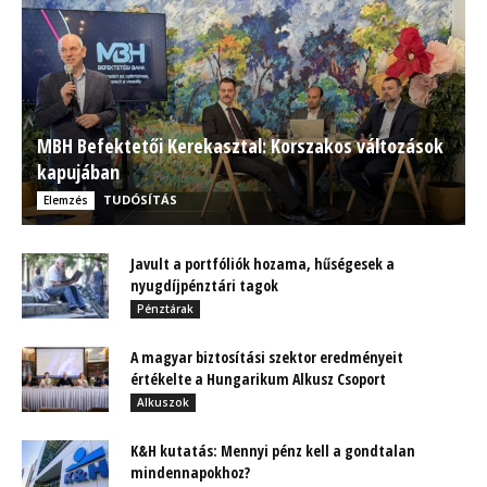
MBH Befektetői Kerekasztal: Korszakos változások
kapujában
TUDÓSÍTÁS
Elemzés
Javult a portfóliók hozama, hűségesek a
nyugdíjpénztári tagok
Pénztárak
A magyar biztosítási szektor eredményeit
értékelte a Hungarikum Alkusz Csoport
Alkuszok
K&H kutatás: Mennyi pénz kell a gondtalan
mindennapokhoz?