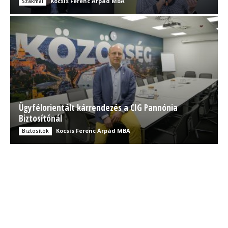
Kocsis Ferenc Árpád MBA
Szakmai
Ügyfélorientált kárrendezés a CIG Pannónia
Biztosítónál
Kocsis Ferenc Árpád MBA
Biztosítók