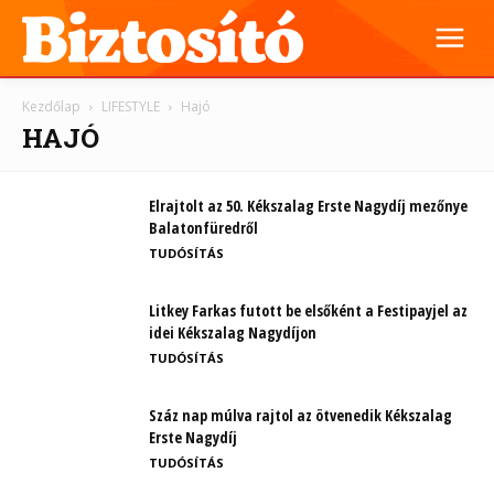
Kezdőlap
LIFESTYLE
Hajó
HAJÓ
Elrajtolt az 50. Kékszalag Erste Nagydíj mezőnye
Balatonfüredről
TUDÓSÍTÁS
Litkey Farkas futott be elsőként a Festipayjel az
idei Kékszalag Nagydíjon
TUDÓSÍTÁS
Száz nap múlva rajtol az ötvenedik Kékszalag
Erste Nagydíj
TUDÓSÍTÁS