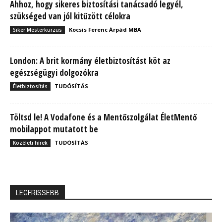
Ahhoz, hogy sikeres biztosítási tanácsadó legyél,
szükséged van jól kitűzött célokra
Kocsis Ferenc Árpád MBA
Siker Mesterkurzus
London: A brit kormány életbiztosítást köt az
egészségügyi dolgozókra
TUDÓSÍTÁS
Életbiztosítás
Töltsd le! A Vodafone és a Mentőszolgálat ÉletMentő
mobilappot mutatott be
TUDÓSÍTÁS
Közéleti hírek
LEGFRISSEBB