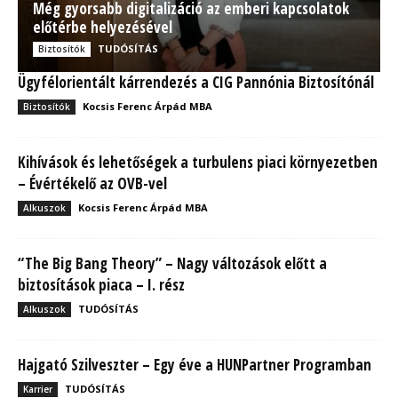
Még gyorsabb digitalizáció az emberi kapcsolatok
előtérbe helyezésével
TUDÓSÍTÁS
Biztosítók
Ügyfélorientált kárrendezés a CIG Pannónia Biztosítónál
Kocsis Ferenc Árpád MBA
Biztosítók
Kihívások és lehetőségek a turbulens piaci környezetben
– Évértékelő az OVB-vel
Kocsis Ferenc Árpád MBA
Alkuszok
“The Big Bang Theory” – Nagy változások előtt a
biztosítások piaca – I. rész
TUDÓSÍTÁS
Alkuszok
Hajgató Szilveszter – Egy éve a HUNPartner Programban
TUDÓSÍTÁS
Karrier