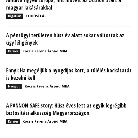
Ámulva figyeli Európa, mit művelt az Otthon Start a
magyar lakásárakkal
TUDÓSÍTÁS
Ingatlan
A pénzügyi területen húsz év alatt sokat változtak az
ügyféligények
Kocsis Ferenc Árpád MBA
Karrier
Ennyi: Ha megéljük a nyugdíjas kort, a túlélés kockázatát
is kezelni kell
Kocsis Ferenc Árpád MBA
Nyugdíj
A PANNON-SAFE story: Húsz éves lett az egyik legrégibb
biztosítási alkuszcég Magyarországon
Kocsis Ferenc Árpád MBA
Karrier