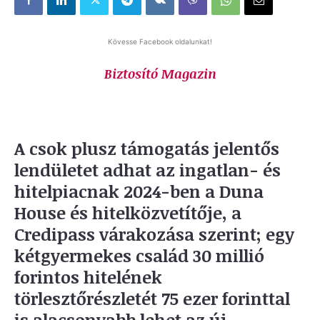
Kövesse Facebook oldalunkat!
Biztosító Magazin
A csok plusz támogatás jelentős
lendületet adhat az ingatlan- és
hitelpiacnak 2024-ben a Duna
House és hitelközvetítője, a
Credipass várakozása szerint; egy
kétgyermekes család 30 millió
forintos hitelének
törlesztőrészletét 75 ezer forinttal
is alacsonyabb lehet az új