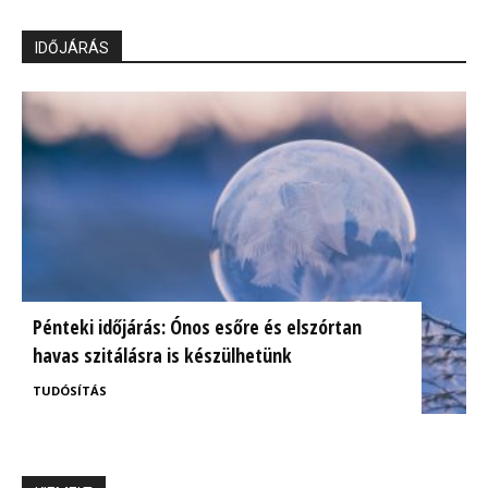
IDŐJÁRÁS
Pénteki időjárás: Ónos esőre és elszórtan
havas szitálásra is készülhetünk
TUDÓSÍTÁS