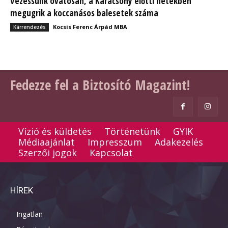
Vezessünk óvatosan, a Karácsony előtti hetekben
megugrik a koccanásos balesetek száma
Kocsis Ferenc Árpád MBA
Kárrendezés
Fedezze fel a Biztosító Magazint!
Vízió és küldetés
Történetünk
GYIK
Médiaajánlat
Impresszum
Adakezelés
Szerzői jogok
Kapcsolat
HÍREK
Ingatlan