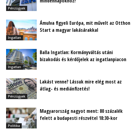
mindennapokhoz?
Pénzügyek
Ámulva figyeli Európa, mit művelt az Otthon
Start a magyar lakásárakkal
Ingatlan
Balla Ingatlan: Kormányváltás utáni
bizakodás és kérdőjelek az ingatlanpiacon
Ingatlan
Lakást venne? Lássuk mire elég most az
átlag- és mediánfizetés!
Pénzügyek
Magyarország nagyot ment: 80 százalék
felett a budapesti részvétel 18:30-kor
Politika