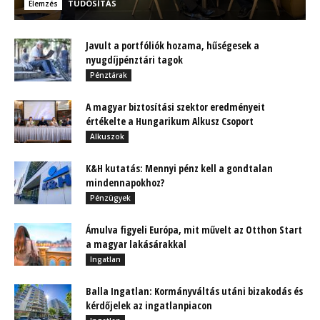
TUDÓSÍTÁS
Elemzés
Javult a portfóliók hozama, hűségesek a
nyugdíjpénztári tagok
Pénztárak
A magyar biztosítási szektor eredményeit
értékelte a Hungarikum Alkusz Csoport
Alkuszok
K&H kutatás: Mennyi pénz kell a gondtalan
mindennapokhoz?
Pénzügyek
Ámulva figyeli Európa, mit művelt az Otthon Start
a magyar lakásárakkal
Ingatlan
Balla Ingatlan: Kormányváltás utáni bizakodás és
kérdőjelek az ingatlanpiacon