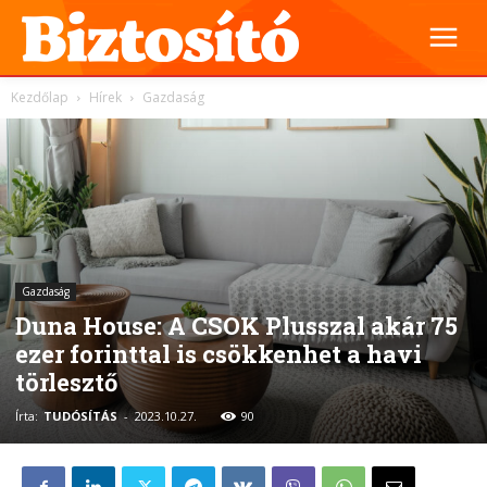
Kezdőlap
Hírek
Gazdaság
Gazdaság
Duna House: A CSOK Plusszal akár 75
ezer forinttal is csökkenhet a havi
törlesztő
Írta:
TUDÓSÍTÁS
-
2023.10.27.
90