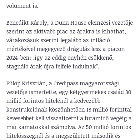
volument is.
Benedikt Károly, a Duna House elemzési vezetője
szerint az aktívabb piac az árakra is kihathat,
várakozásuk szerint legalább az infláció
mértékével megegyező drágulás lesz a piacon
2024-ben; „így az eddig enyhén csökkenő,
stagnáló árak újra felfelé indulnak”.
Fülöp Krisztián, a Credipass magyarországi
vezetője ismertette, egy kétgyermekes család 30
millió forintos hitelénél a kedvezőbb
konstrukciónak köszönhetően 18 millió forinttal
kevesebbet kell visszafizetni a futamidő végéig a
mai kamatokkal számolva. Az 50 millió forintos
hitelösszegnél és a megszületett második és