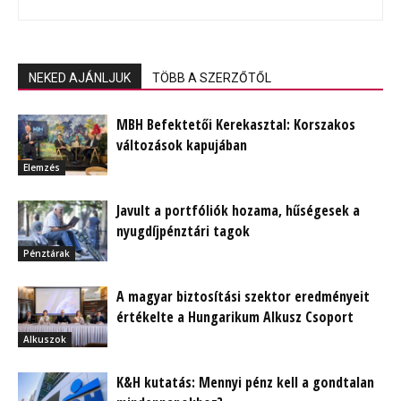
NEKED AJÁNLJUK
TÖBB A SZERZŐTŐL
MBH Befektetői Kerekasztal: Korszakos
változások kapujában
Elemzés
Javult a portfóliók hozama, hűségesek a
nyugdíjpénztári tagok
Pénztárak
A magyar biztosítási szektor eredményeit
értékelte a Hungarikum Alkusz Csoport
Alkuszok
K&H kutatás: Mennyi pénz kell a gondtalan