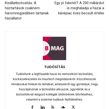
Kisállatbiztosítás: A
Egy jó feketét? A 200 milliárdot
háztartások csaknem
is meghaladja a hazai a
háromnegyedében tartanak
kávépiac éves becsült értéke
háziállatot
TUDÓSÍTÁS
Tudósítunk a legfrissebb hazai és nemzetközi biztosítási,
kockázatkezelési és insurtech megoldásokról. Közzétesszük
mindazokat híreket és témákat, amelyekről úgy gondoljuk, hogy
hozzájárulnak a biztosítási alkuszok, ügynökök és a
biztosítóknál dolgozó kollégák látókörének bővítéséhez,
valamint a szakmai tudásuk fejlődéséhez.