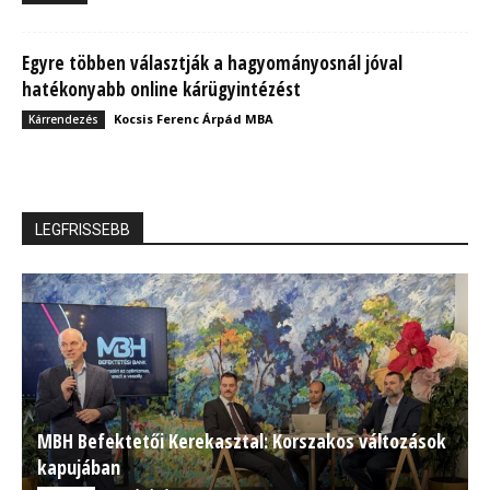
Egyre többen választják a hagyományosnál jóval
hatékonyabb online kárügyintézést
Kocsis Ferenc Árpád MBA
Kárrendezés
LEGFRISSEBB
MBH Befektetői Kerekasztal: Korszakos változások
kapujában