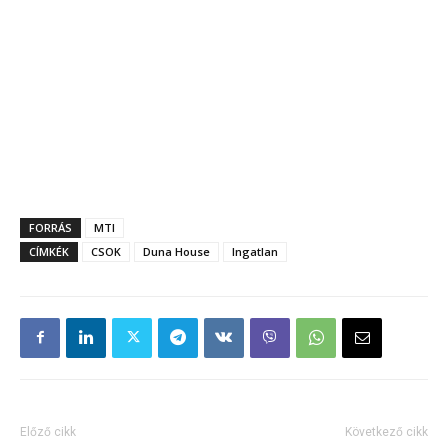
FORRÁS
MTI
CÍMKÉK
CSOK
Duna House
Ingatlan
Előző cikk
Következő cikk