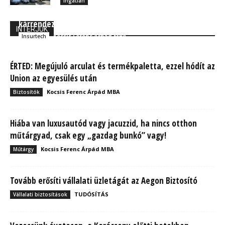
Ingatlan
Újabb insurtech startupok a biztosítási piacon: cél a
kárrendezés digitalizálása
INTERJÚK
Kocsis Ferenc Árpád MBA
Insurtech
ÉRTED: Megújuló arculat és termékpaletta, ezzel hódít az
Union az egyesülés után
Kocsis Ferenc Árpád MBA
Biztosítók
Hiába van luxusautód vagy jacuzzid, ha nincs otthon
műtárgyad, csak egy „gazdag bunkó” vagy!
Kocsis Ferenc Árpád MBA
Műtárgy
Tovább erősíti vállalati üzletágát az Aegon Biztosító
TUDÓSÍTÁS
Vállalati biztosítások