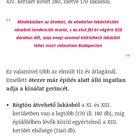
XIV. kerület követ 280, illetve 170 lakással.
Mindeközben az átadott, de eladatlan lakáskészlet
növekvő tendenciát mutat, s az első fél év végére 820
darabon állt, azaz ennyi azonnal költözhető lakásból
lehet most választani Budapesten
Ez valamivel több az elmúlt tíz év átlagánál.
Emellett
ötezer már építés alatt álló ingatlan
adja a kínálat gerincét.
Rögtön átvehető lakásból
a XI. és XIII.
kerületben van a legtöbb (170 ill. 180 db), míg
épülőfélben lévők közül egyértelmű a XIII.
kerület elsősége (1140 db).