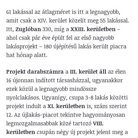
61 lakással az átlagméret is itt a legnagyobb,
amit csak a XIV. kerület közelít meg 55 lakással.
Itt,
Zuglóban
330, míg a
XXIII. kerületben
–
ahol csak pár éve épült fel az első nagyobb
lakásprojekt – 180 újépítésű lakás került piacra
hat hónap alatt.
Projekt darabszámra
a
III. kerület áll
az élen
16 újonnan indított társasházzal, ugyanakkor
ezek közül a legnagyobb mindössze
nyolclakásos. Ugyanígy, csupa 3-8 lakás közötti
projekt indult a
XI. kerületben
is, szám szerint
12. Az újlakás-piacot tekintve hagyományosan
legmozgalmasabbak közé tartozó
VIII.
kerületben
csupán négy új projekt jelent meg a