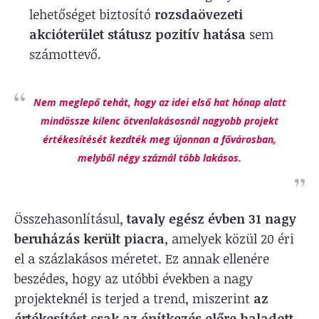
lehetőséget biztosító
rozsdaövezeti
akcióterület státusz pozitív hatása
sem
számottevő.
Nem meglepő tehát, hogy az idei első hat hónap alatt
mindössze kilenc ötvenlakásosnál nagyobb projekt
értékesítését kezdték meg újonnan a fővárosban,
melyből négy száznál több lakásos.
Összehasonlításul,
tavaly egész évben
31 nagy
beruházás került piacra
, amelyek közül 20 éri
el a százlakásos méretet. Ez annak ellenére
beszédes, hogy az utóbbi években a nagy
projekteknél is terjed a trend, miszerint
az
értékesítést csak az építkezés előre haladott