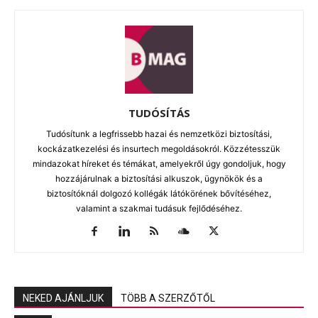
TUDÓSÍTÁS
Tudósítunk a legfrissebb hazai és nemzetközi biztosítási,
kockázatkezelési és insurtech megoldásokról. Közzétesszük
mindazokat híreket és témákat, amelyekről úgy gondoljuk, hogy
hozzájárulnak a biztosítási alkuszok, ügynökök és a
biztosítóknál dolgozó kollégák látókörének bővítéséhez,
valamint a szakmai tudásuk fejlődéséhez.
NEKED AJÁNLJUK
TÖBB A SZERZŐTŐL