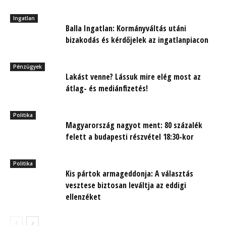
Ingatlan
Balla Ingatlan: Kormányváltás utáni
bizakodás és kérdőjelek az ingatlanpiacon
Pénzügyek
Lakást venne? Lássuk mire elég most az
átlag- és mediánfizetés!
Politika
Magyarország nagyot ment: 80 százalék
felett a budapesti részvétel 18:30-kor
Politika
Kis pártok armageddonja: A választás
vesztese biztosan leváltja az eddigi
ellenzéket