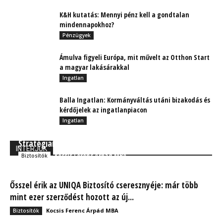
K&H kutatás: Mennyi pénz kell a gondtalan
mindennapokhoz?
Pénzügyek
Ámulva figyeli Európa, mit művelt az Otthon Start
a magyar lakásárakkal
Ingatlan
Balla Ingatlan: Kormányváltás utáni bizakodás és
kérdőjelek az ingatlanpiacon
Ingatlan
Stratégiai céggé válik az Aegon Magyarországon
INTERJÚK
Kocsis Ferenc Árpád MBA
Biztosítók
Ősszel érik az UNIQA Biztosító cseresznyéje: már több
mint ezer szerződést hozott az új...
Kocsis Ferenc Árpád MBA
Biztosítók