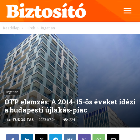
Kezdőlap
Hírek
Ingatlan
Ingatlan
OTP elemzés: A 2014-15-ös éveket idézi
a budapesti újlakás-piac
Írta:
TUDÓSÍTÁS
-
2023.07.04.
224