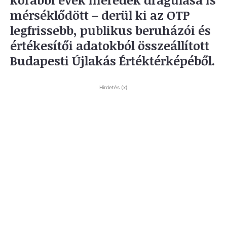
mérséklődött – derül ki az OTP
legfrissebb, publikus beruházói és
értékesítői adatokból összeállított
Budapesti Újlakás Értéktérképéből.
Hirdetés (x)