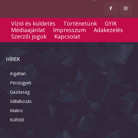
Vízió és küldetés
Történetünk
GYIK
Médiaajánlat
Impresszum
Adakezelés
Szerzői jogok
Kapcsolat
HÍREK
Ingatlan
Pénzügyek
Gazdaság
Vállalkozás
Makro
Külföld