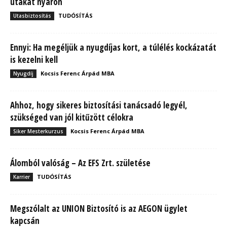
utakat nyáron
TUDÓSÍTÁS
Utasbiztosítás
Ennyi: Ha megéljük a nyugdíjas kort, a túlélés kockázatát
is kezelni kell
Kocsis Ferenc Árpád MBA
Nyugdíj
Ahhoz, hogy sikeres biztosítási tanácsadó legyél,
szükséged van jól kitűzött célokra
Kocsis Ferenc Árpád MBA
Siker Mesterkurzus
Álomból valóság – Az EFS Zrt. születése
TUDÓSÍTÁS
Karrier
Megszólalt az UNION Biztosító is az AEGON ügylet
kapcsán