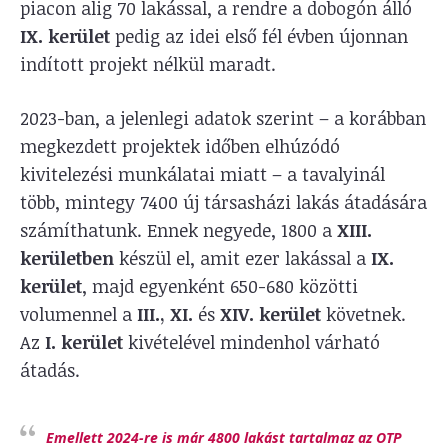
piacon alig 70 lakással, a rendre a dobogón álló
IX. kerület
pedig az idei első fél évben újonnan
indított projekt nélkül maradt.
2023-ban, a jelenlegi adatok szerint – a korábban
megkezdett projektek időben elhúzódó
kivitelezési munkálatai miatt – a tavalyinál
több, mintegy 7400 új társasházi lakás átadására
számíthatunk. Ennek negyede, 1800 a
XIII.
kerületben
készül el, amit ezer lakással a
IX.
kerület
, majd egyenként 650-680 közötti
volumennel a
III., XI.
és
XIV. kerület
követnek.
Az
I. kerület
kivételével mindenhol várható
átadás.
Emellett 2024-re is már 4800 lakást tartalmaz az OTP