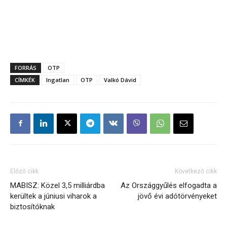
FORRÁS
OTP
CÍMKÉK
Ingatlan
OTP
Valkó Dávid
Előző cikk
Következő cikk
MABISZ: Közel 3,5 milliárdba
Az Országgyűlés elfogadta a
kerültek a júniusi viharok a
jövő évi adótörvényeket
biztosítóknak