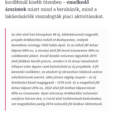
korábbinál kisebb ütemben –
emelkedő
árszintek
miatt mind a beruházók, mind a
lakásvásárlók visszafogták piaci aktivitásukat.
Az idei első hat hónapban 96 új, kétlakásosnál nagyobb
projekt értékesítése indult el Budapesten, melyek
keretében mintegy 1650 lakás épül.
Ez az előző fél évhez
képest 60%-os, a tavalyi első fél évvel összevetve 30%-os
csökkenést jelent. Ennél kisebb volumen legutóbb 2015
első felében került piacra, amikor is öt évnyi tetszhalott
állapot után éppen csak beindultak az új projektek. A fő
keresleti indikátor, az e
ladott új társasházi lakások száma
adatbázisunk szerint, idén június végéig csupán – az új
kínálattal közel megegyező – 1570 volt. Ez a megelőző fél
évhez képest 25%-os, 2022 első fél évéhez képest közel
60%-os visszaesés. Ilyen alacsony értékesítési volument
utoljára három éve, a Covid első hullámának betörésekor,
azt megelőzően pedig 2014 második fél évében láthattunk.