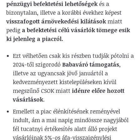
pénzügyi befektetési
lehetőségek
és a
bizonytalan, illetve a korábbi évekhez képest
visszafogott árnövekedési kilátások
miatt
pedig
a befektetési célú vásárlók tömege esik
ki jelenleg a piacról.
Ezt vélhetően csak kis részben tudják pótolni a
2024-től szigorodó
Babaváró támogatás
,
illetve az ugyancsak jövő januártól a
kedvezményezett kistelepüléseken kívül
megszűnő CSOK miatt
idénre előre hozott
vásárlások
.
Emellett a piac élénkítésének reményével
indult, ám a mai napig mindössze nagyjából
fél tucatnyi értékesítés alatt álló projekt
vásárlóinak 5%-os áfa-visszaigénylési