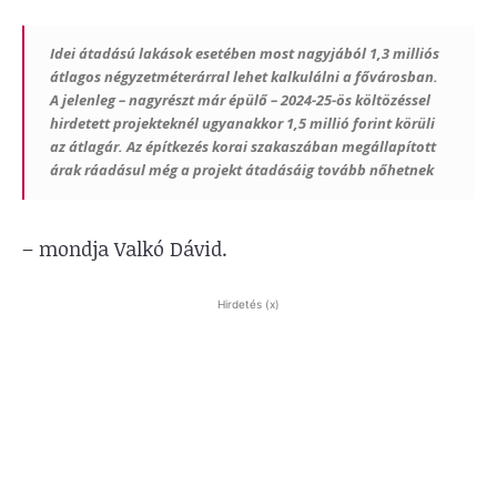
Idei átadású lakások esetében most nagyjából 1,3 milliós
átlagos négyzetméterárral lehet kalkulálni a fővárosban.
A jelenleg – nagyrészt már épülő – 2024-25-ös költözéssel
hirdetett projekteknél ugyanakkor 1,5 millió forint körüli
az átlagár. Az építkezés korai szakaszában megállapított
árak ráadásul még a projekt átadásáig tovább nőhetnek
– mondja Valkó Dávid.
Hirdetés (x)