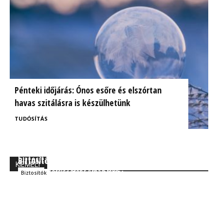
Pénteki időjárás: Ónos esőre és elszórtan
havas szitálásra is készülhetünk
TUDÓSÍTÁS
BrokerExpo összefoglaló: Izgalmasnak ígérkezik a
Ügyfélorientált kárrendezés a CIG Pannónia
biztosítás jövője!
Biztosítónál
KIEMELT
Kocsis Ferenc Árpád MBA
Szakmai
Kocsis Ferenc Árpád MBA
Biztosítók