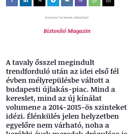
Kövesse Facebook oldalunkat!
Biztosító Magazin
A tavaly ősszel megindult
trendforduló után az idei első fél
évben mélyrepülésbe váltott a
budapesti újlakás-piac. Mind a
kereslet, mind az új kínálat
volumene a 2014-2015-ös szinteket
idézi. Élénkülés jelen helyzetben
egyelőre nem várható, noha a
korábbi évek meredek drágulása is