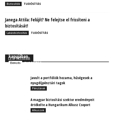
TUDÓSÍTÁS
Biztosítók
Janega Attila: Felújít? Ne felejtse el frissíteni a
biztosítását!
TUDÓSÍTÁS
Lakásbiztosítás
MBH Befektetői Kerekasztal: Korszakos változások
kapujában
LEGFRISSEBB
TUDÓSÍTÁS
Elemzés
Javult a portfóliók hozama, hűségesek a
nyugdíjpénztári tagok
Pénztárak
A magyar biztosítási szektor eredményeit
értékelte a Hungarikum Alkusz Csoport
Alkuszok