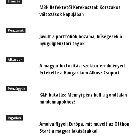
Elemzés
MBH Befektetői Kerekasztal: Korszakos
változások kapujában
Pénztárak
Javult a portfóliók hozama, hűségesek a
nyugdíjpénztári tagok
Alkuszok
A magyar biztosítási szektor eredményeit
értékelte a Hungarikum Alkusz Csoport
Pénzügyek
K&H kutatás: Mennyi pénz kell a gondtalan
mindennapokhoz?
Ingatlan
Ámulva figyeli Európa, mit művelt az Otthon
Start a magyar lakásárakkal