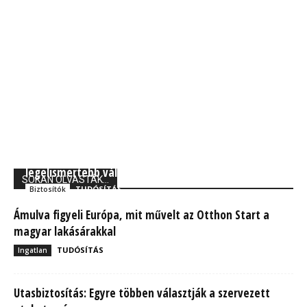
Forbes: A Generali Biztosító a világ 250
legelismertebb vállalata között
SOKAN OLVASTÁK...
TUDÓSÍTÁS
Biztosítók
Ámulva figyeli Európa, mit művelt az Otthon Start a
magyar lakásárakkal
TUDÓSÍTÁS
Ingatlan
Utasbiztosítás: Egyre többen választják a szervezett