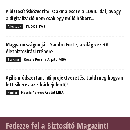
A biztosításközvetítői szakma esete a COVID-dal, avagy
a digitalizáció nem csak egy múló hóbort...
TUDÓSÍTÁS
Alkuszok
Magyarországon járt Sandro Forte, a világ vezető
életbiztosítási trénere
Kocsis Ferenc Árpád MBA
Szakmai
Agilis módszertan, női projektvezetés: tudd meg hogyan
lett sikeres az E-kárbejelentő!
Kocsis Ferenc Árpád MBA
Karrier
Fedezze fel a Biztosító Magazint!