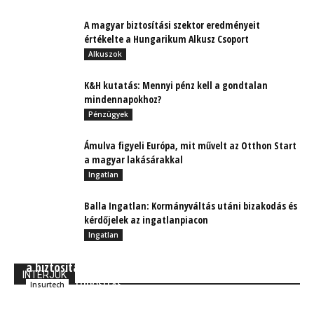
A magyar biztosítási szektor eredményeit
értékelte a Hungarikum Alkusz Csoport
Alkuszok
K&H kutatás: Mennyi pénz kell a gondtalan
mindennapokhoz?
Pénzügyek
Ámulva figyeli Európa, mit művelt az Otthon Start
a magyar lakásárakkal
Ingatlan
Balla Ingatlan: Kormányváltás utáni bizakodás és
kérdőjelek az ingatlanpiacon
Ingatlan
Amikor a jó, a rossz és a csúf IT trendek találkoznak
a biztosítási piaccal
INTERJÚK
TUDÓSÍTÁS
Insurtech