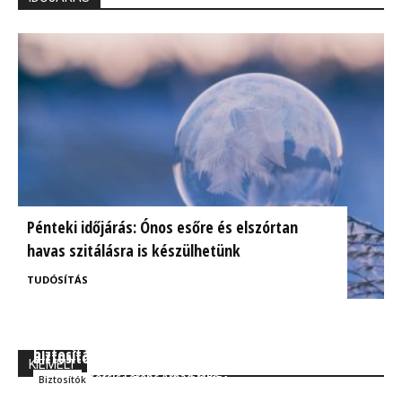
Pénteki időjárás: Ónos esőre és elszórtan
havas szitálásra is készülhetünk
TUDÓSÍTÁS
BrokerExpo összefoglaló: Izgalmasnak ígérkezik a
Ügyfélorientált kárrendezés a CIG Pannónia
biztosítás jövője!
Biztosítónál
KIEMELT
Kocsis Ferenc Árpád MBA
Szakmai
Kocsis Ferenc Árpád MBA
Biztosítók