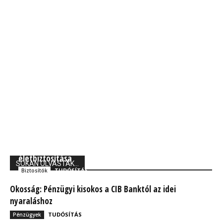
Union Biztosító: 710 ezer magyarnak van kockázati
életbiztosítása
SOKAN OLVASTÁK...
TUDÓSÍTÁS
Biztosítók
Okosság: Pénzügyi kisokos a CIB Banktól az idei
nyaraláshoz
TUDÓSÍTÁS
Pénzügyek