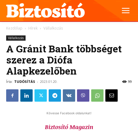
Kezdőlap
Hírek
Vállalkozás
Vállalkozás
A Gránit Bank többséget
szerez a Diófa
Alapkezelőben
Írta:
TUDÓSÍTÁS
-
2023.01.20.
99
Kövesse Facebook oldalunkat!
Biztosító Magazin