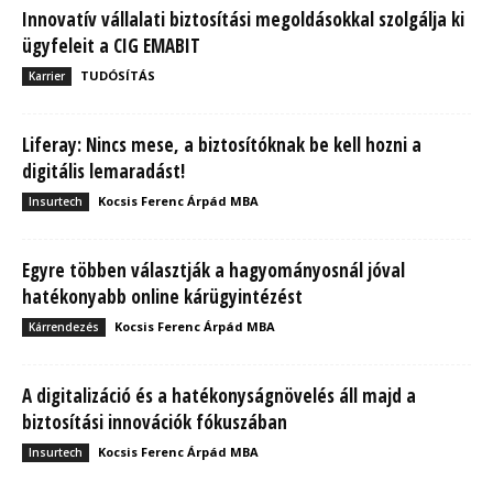
Innovatív vállalati biztosítási megoldásokkal szolgálja ki
ügyfeleit a CIG EMABIT
TUDÓSÍTÁS
Karrier
Liferay: Nincs mese, a biztosítóknak be kell hozni a
digitális lemaradást!
Kocsis Ferenc Árpád MBA
Insurtech
Egyre többen választják a hagyományosnál jóval
hatékonyabb online kárügyintézést
Kocsis Ferenc Árpád MBA
Kárrendezés
A digitalizáció és a hatékonyságnövelés áll majd a
biztosítási innovációk fókuszában
Kocsis Ferenc Árpád MBA
Insurtech