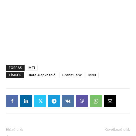
FORRÁS
MTI
CÍMKÉK
Diófa Alapkezelő
Gránit Bank
MNB
Előző cikk
Következő cikk