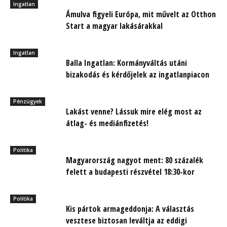
Ingatlan
Ámulva figyeli Európa, mit művelt az Otthon
Start a magyar lakásárakkal
Ingatlan
Balla Ingatlan: Kormányváltás utáni
bizakodás és kérdőjelek az ingatlanpiacon
Pénzügyek
Lakást venne? Lássuk mire elég most az
átlag- és mediánfizetés!
Politika
Magyarország nagyot ment: 80 százalék
felett a budapesti részvétel 18:30-kor
Politika
Kis pártok armageddonja: A választás
vesztese biztosan leváltja az eddigi