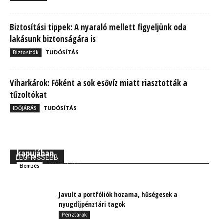
Biztosítási tippek: A nyaraló mellett figyeljünk oda
lakásunk biztonságára is
TUDÓSÍTÁS
Biztosítók
Viharkárok: Főként a sok esővíz miatt riasztották a
tűzoltókat
TUDÓSÍTÁS
IDŐJÁRÁS
MBH Befektetői Kerekasztal: Korszakos változások
kapujában
LEGFRISSEBB
TUDÓSÍTÁS
Elemzés
Javult a portfóliók hozama, hűségesek a
nyugdíjpénztári tagok
Pénztárak