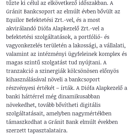
tűzte ki célul az elkövetkező időszakban. A
Gránit Bankcsoport az elmúlt évben bővült az
Equilor Befektetési Zrt.-vel, és a most
akvirálandó Diófa Alapkezelő Zrt.-vel a
befektetési szolgáltatások, a portfólió- és
vagyonkezelés területén a lakossági, a vállalati,
valamint az intézményi ügyfeleinek komplex és
magas szintű szolgatást tud nyújtani. A
tranzakció a szinergiák kölcsönösen előnyös
kihasználásával növeli a bankcsoport
részvényesi értékét – írták. A Diófa Alapkezelő a
banki háttérrel még dinamikusabban
növekedhet, tovább bővítheti digitális
szolgáltatásait, amelyben nagymértékben
támaszkodhat a Gránit Bank elmúlt években
szerzett tapasztalataira.