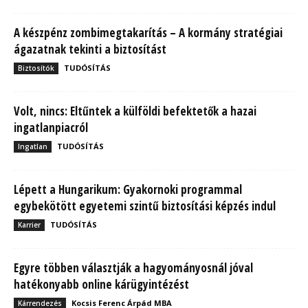
A készpénz zombimegtakarítás – A kormány stratégiai
ágazatnak tekinti a biztosítást
TUDÓSÍTÁS
Biztosítók
Volt, nincs: Eltűntek a külföldi befektetők a hazai
ingatlanpiacról
TUDÓSÍTÁS
Ingatlan
Lépett a Hungarikum: Gyakornoki programmal
egybekötött egyetemi szintű biztosítási képzés indul
TUDÓSÍTÁS
Karrier
Egyre többen választják a hagyományosnál jóval
hatékonyabb online kárügyintézést
Kocsis Ferenc Árpád MBA
Kárrendezés