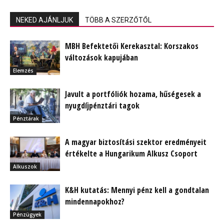
NEKED AJÁNLJUK
TÖBB A SZERZŐTŐL
MBH Befektetői Kerekasztal: Korszakos
változások kapujában
Elemzés
Javult a portfóliók hozama, hűségesek a
nyugdíjpénztári tagok
Pénztárak
A magyar biztosítási szektor eredményeit
értékelte a Hungarikum Alkusz Csoport
Alkuszok
K&H kutatás: Mennyi pénz kell a gondtalan
mindennapokhoz?
Pénzügyek