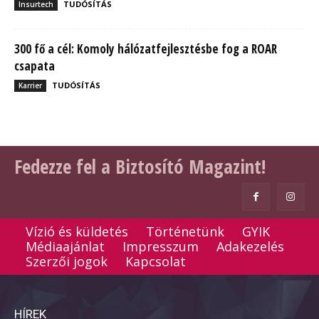
TUDÓSÍTÁS
Insurtech
300 fő a cél: Komoly hálózatfejlesztésbe fog a ROAR
csapata
TUDÓSÍTÁS
Karrier
Fedezze fel a Biztosító Magazint!
Vízió és küldetés
Történetünk
GYIK
Médiaajánlat
Impresszum
Adakezelés
Szerzői jogok
Kapcsolat
HÍREK