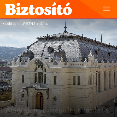
Kezdőlap
LIFESTYLE
Stílus
Stílus
Átadták az újjáépült Lovardát a