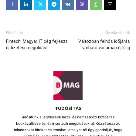
Előző cikk
Következő cikk
Fintech: Magyar IT cég fejleszt
Változóan felhős időjárás
új fizetési megoldást
várható vasárnap éjfélig
TUDÓSÍTÁS
Tudósítunk a legfrissebb hazai és nemzetközi biztosítási,
kockázatkezelési és insurtech megoldásokról. Közzétesszük
mindazokat híreket és témákat, amelyekről úgy gondoljuk, hogy