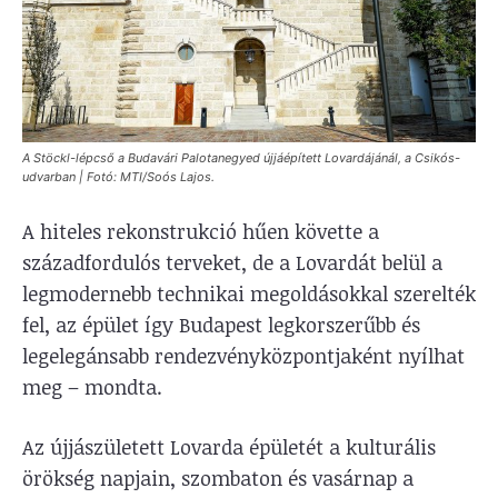
A Stöckl-lépcső a Budavári Palotanegyed újjáépített Lovardájánál, a Csikós-
udvarban | Fotó: MTI/Soós Lajos.
A hiteles rekonstrukció hűen követte a
századfordulós terveket, de a Lovardát belül a
legmodernebb technikai megoldásokkal szerelték
fel, az épület így Budapest legkorszerűbb és
legelegánsabb rendezvényközpontjaként nyílhat
meg – mondta.
Az újjászületett Lovarda épületét a kulturális
örökség napjain, szombaton és vasárnap a