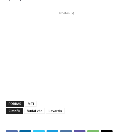
Hirdetés (x)
FORRÁS
MTI
CÍMKÉK
Budai vár
Lovarda