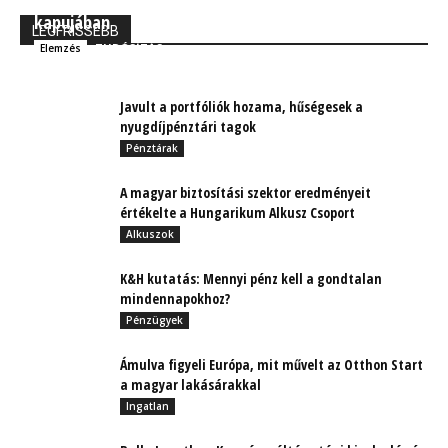
kapujában
LEGFRISSEBB
TUDÓSÍTÁS
Elemzés
Javult a portfóliók hozama, hűségesek a
nyugdíjpénztári tagok
Pénztárak
A magyar biztosítási szektor eredményeit
értékelte a Hungarikum Alkusz Csoport
Alkuszok
K&H kutatás: Mennyi pénz kell a gondtalan
mindennapokhoz?
Pénzügyek
Ámulva figyeli Európa, mit művelt az Otthon Start
a magyar lakásárakkal
Ingatlan