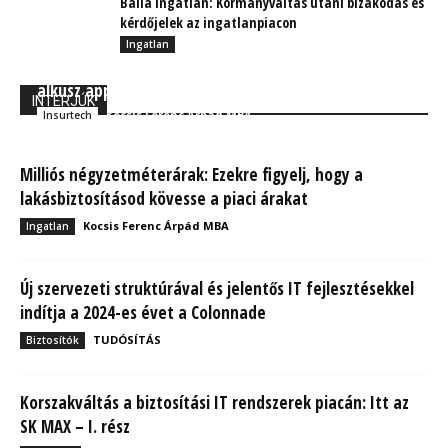
Balla Ingatlan: Kormányváltás utáni bizakodás és
kérdőjelek az ingatlanpiacon
Ingatlan
Pannon-Safe: A biztosítási tudatosságot segíti az E-
alkusz applikáció
INTERJÚK
Kocsis Ferenc Árpád MBA
Insurtech
Milliós négyzetméterárak: Ezekre figyelj, hogy a
lakásbiztosításod kövesse a piaci árakat
Kocsis Ferenc Árpád MBA
Ingatlan
Új szervezeti struktúrával és jelentős IT fejlesztésekkel
indítja a 2024-es évet a Colonnade
TUDÓSÍTÁS
Biztosítók
Korszakváltás a biztosítási IT rendszerek piacán: Itt az
SK MAX – I. rész