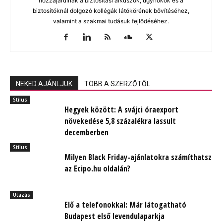
hozzájárulnak a biztosítási alkuszok, ügynökök és a
biztosítóknál dolgozó kollégák látókörének bővítéséhez,
valamint a szakmai tudásuk fejlődéséhez.
NEKED AJÁNLJUK
TÖBB A SZERZŐTŐL
Stílus
Hegyek között: A svájci óraexport
növekedése 5,8 százalékra lassult
decemberben
Stílus
Milyen Black Friday-ajánlatokra számíthatsz
az Ecipo.hu oldalán?
Utazás
Elő a telefonokkal: Már látogatható
Budapest első levendulaparkja