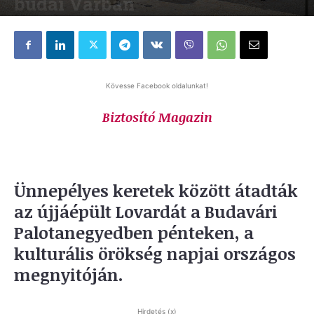
budai Várban
Írta:
TUDÓSÍTÁS
-
2021.09.18.
398
Kövesse Facebook oldalunkat!
Biztosító Magazin
Ünnepélyes keretek között átadták
az újjáépült Lovardát a Budavári
Palotanegyedben pénteken, a
kulturális örökség napjai országos
megnyitóján.
Hirdetés (x)