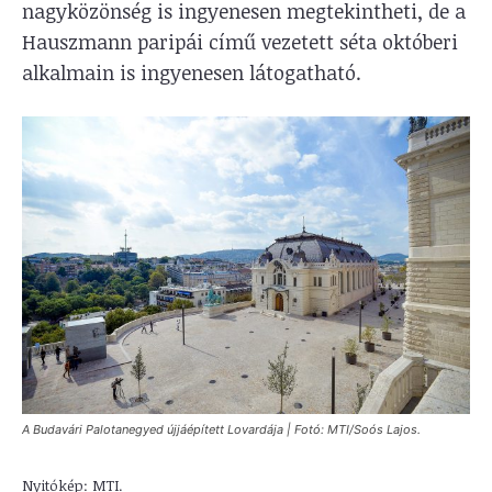
nagyközönség is ingyenesen megtekintheti, de a
Hauszmann paripái című vezetett séta októberi
alkalmain is ingyenesen látogatható.
A Budavári Palotanegyed újjáépített Lovardája | Fotó: MTI/Soós Lajos.
Nyitókép: MTI.