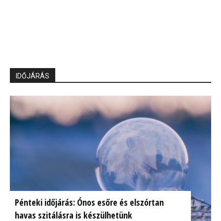
IDŐJÁRÁS
Pénteki időjárás: Ónos esőre és elszórtan
havas szitálásra is készülhetünk