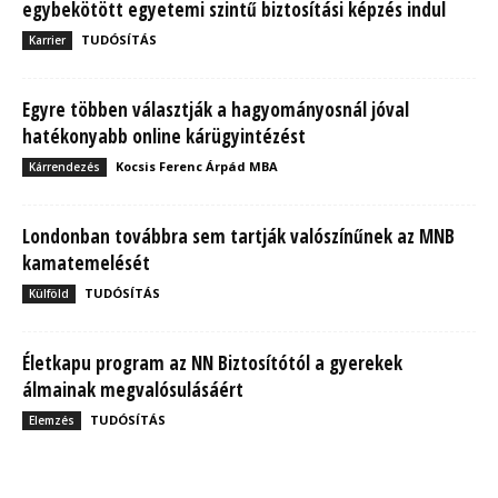
egybekötött egyetemi szintű biztosítási képzés indul
TUDÓSÍTÁS
Karrier
Egyre többen választják a hagyományosnál jóval
hatékonyabb online kárügyintézést
Kocsis Ferenc Árpád MBA
Kárrendezés
Londonban továbbra sem tartják valószínűnek az MNB
kamatemelését
TUDÓSÍTÁS
Külföld
Életkapu program az NN Biztosítótól a gyerekek
álmainak megvalósulásáért
TUDÓSÍTÁS
Elemzés
MBH Befektetői Kerekasztal: Korszakos változások