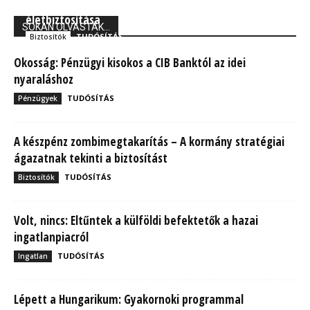
Union Biztosító: 710 ezer magyarnak van kockázati
életbiztosítása
SOKAN OLVASTÁK...
TUDÓSÍTÁS
Biztosítók
Okosság: Pénzügyi kisokos a CIB Banktól az idei
nyaraláshoz
TUDÓSÍTÁS
Pénzügyek
A készpénz zombimegtakarítás – A kormány stratégiai
ágazatnak tekinti a biztosítást
TUDÓSÍTÁS
Biztosítók
Volt, nincs: Eltűntek a külföldi befektetők a hazai
ingatlanpiacról
TUDÓSÍTÁS
Ingatlan
Lépett a Hungarikum: Gyakornoki programmal