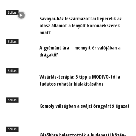
Stílus
Savoyai-ház leszármazottai beperelik az
olasz államot a lenyúlt koronaékszerek
miatt
Stílus
A gyémánt ára – mennyit ér valójában a
drágakő?
Stílus
Vásárlás-terápia: 5 tipp a MODIVO-tól a
tudatos ruhatár kialakításához
Stílus
Komoly válságban a svájci óragyártó ágazat
Stílus
Későbbre halasztották a budapesti közép-