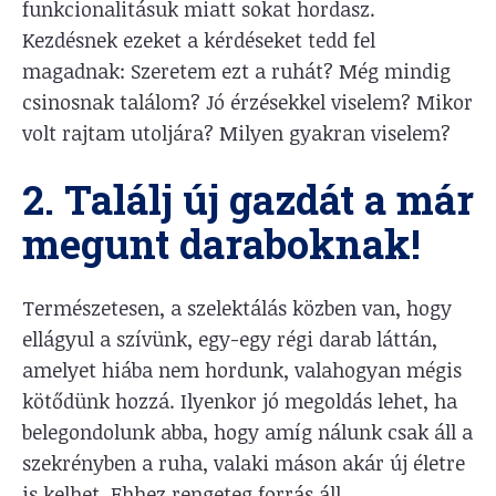
funkcionalitásuk miatt sokat hordasz.
Kezdésnek ezeket a kérdéseket tedd fel
magadnak: Szeretem ezt a ruhát? Még mindig
csinosnak találom? Jó érzésekkel viselem? Mikor
volt rajtam utoljára? Milyen gyakran viselem?
2. Találj új gazdát a már
megunt daraboknak!
Természetesen, a szelektálás közben van, hogy
ellágyul a szívünk, egy-egy régi darab láttán,
amelyet hiába nem hordunk, valahogyan mégis
kötődünk hozzá. Ilyenkor jó megoldás lehet, ha
belegondolunk abba, hogy amíg nálunk csak áll a
szekrényben a ruha, valaki máson akár új életre
is kelhet. Ehhez rengeteg forrás áll