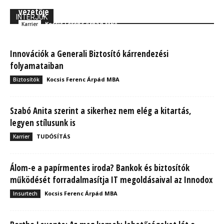
képzelőereje nélkül sosem lett volna az OVB sikeres
vezetője
INTERJÚK
Kocsis Ferenc Árpád MBA
Karrier
Innovációk a Generali Biztosító kárrendezési
folyamataiban
Kocsis Ferenc Árpád MBA
Biztosítók
Szabó Anita szerint a sikerhez nem elég a kitartás,
legyen stílusunk is
TUDÓSÍTÁS
Karrier
Álom-e a papírmentes iroda? Bankok és biztosítók
működését forradalmasítja IT megoldásaival az Innodox
Kocsis Ferenc Árpád MBA
Insurtech