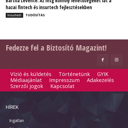
Bartha Levente: Az msg komoly lehetőségeket lát a
hazai fintech és insurtech fejlesztésekben
TUDÓSÍTÁS
Insurtech
Fedezze fel a Biztosító Magazint!
Vízió és küldetés
Történetünk
GYIK
Médiaajánlat
Impresszum
Adakezelés
Szerzői jogok
Kapcsolat
HÍREK
Ingatlan