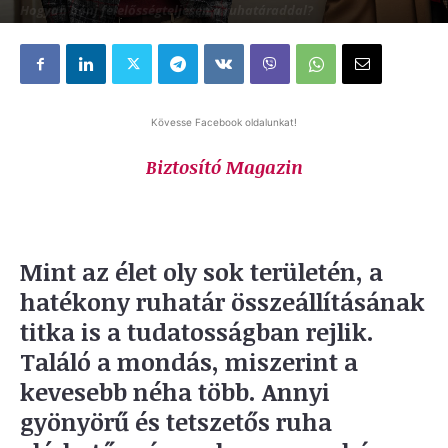
Hogyan bánj felelősségteljesen a ruhatáraddal?
Írta:
TUDÓSÍTÁS
-
2020.12.05.
413
Kövesse Facebook oldalunkat!
Biztosító Magazin
Mint az élet oly sok területén, a
hatékony ruhatár összeállításának
titka is a tudatosságban rejlik.
Találó a mondás, miszerint a
kevesebb néha több. Annyi
gyönyörű és tetszetős ruha