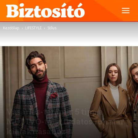
Kezdőlap
LIFESTYLE
Stílus
Stílus
Vásárlás-terápia: 5 tipp a
MODIVO-tól a tudatos ruhatár
kialakításához