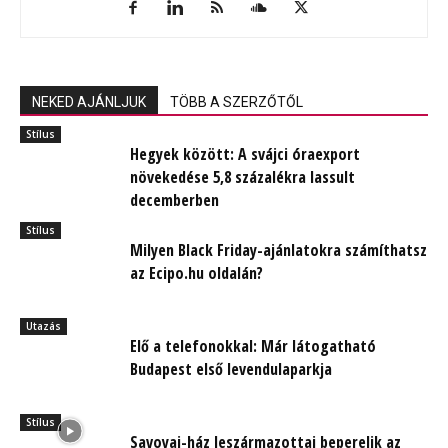
NEKED AJÁNLJUK
TÖBB A SZERZŐTŐL
Stílus
Hegyek között: A svájci óraexport
növekedése 5,8 százalékra lassult
decemberben
Stílus
Milyen Black Friday-ajánlatokra számíthatsz
az Ecipo.hu oldalán?
Utazás
Elő a telefonokkal: Már látogatható
Budapest első levendulaparkja
Stílus
Savoyai-ház leszármazottai beperelik az