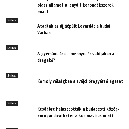
olasz államot a lenyúlt koronaékszerek
miatt
Stílus
Átadták az újjáépült Lovardát a budai
Várban
Stílus
A gyémánt ára – mennyit ér valójában a
drágakő?
Stílus
Komoly válságban a svájci óragyártó ágazat
Stílus
Későbbre halasztották a budapesti közép-
európai divathetet a koronavírus miatt