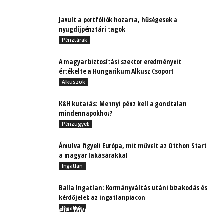
Javult a portfóliók hozama, hűségesek a
nyugdíjpénztári tagok
Pénztárak
A magyar biztosítási szektor eredményeit
értékelte a Hungarikum Alkusz Csoport
Alkuszok
K&H kutatás: Mennyi pénz kell a gondtalan
mindennapokhoz?
Pénzügyek
Ámulva figyeli Európa, mit művelt az Otthon Start
a magyar lakásárakkal
Ingatlan
Balla Ingatlan: Kormányváltás utáni bizakodás és
kérdőjelek az ingatlanpiacon
Az álmok ereje: Divéki Zoltán az álmai és a
Ingatlan