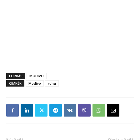
FORRÁS
MODIVO
CÍMKÉK
Modivo
ruha
Előző cikk
Következő cikk