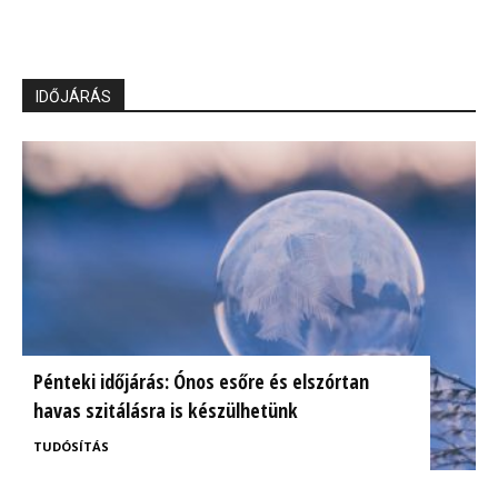
IDŐJÁRÁS
Pénteki időjárás: Ónos esőre és elszórtan
havas szitálásra is készülhetünk
TUDÓSÍTÁS