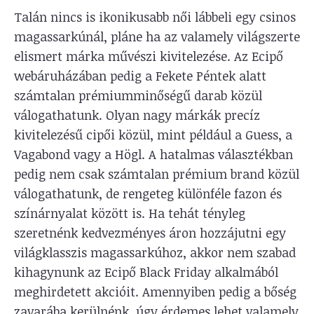
Talán nincs is ikonikusabb női lábbeli egy csinos
magassarkúnál, pláne ha az valamely világszerte
elismert márka művészi kivitelezése. Az Ecipő
webáruházában pedig a Fekete Péntek alatt
számtalan prémiumminőségű darab közül
válogathatunk. Olyan nagy márkák precíz
kivitelezésű cipői közül, mint például a Guess, a
Vagabond vagy a Högl. A hatalmas választékban
pedig nem csak számtalan prémium brand közül
válogathatunk, de rengeteg különféle fazon és
színárnyalat között is. Ha tehát tényleg
szeretnénk kedvezményes áron hozzájutni egy
világklasszis magassarkúhoz, akkor nem szabad
kihagynunk az Ecipő Black Friday alkalmából
meghirdetett akcióit. Amennyiben pedig a bőség
zavarába kerülnénk, úgy érdemes lehet valamely