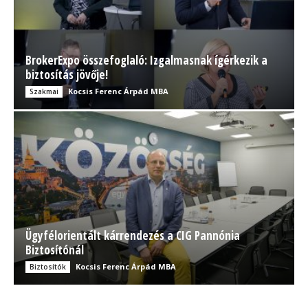
BrokerExpo összefoglaló: Izgalmasnak ígérkezik a
biztosítás jövője!
Kocsis Ferenc Árpád MBA
Szakmai
Ügyfélorientált kárrendezés a CIG Pannónia
Biztosítónál
Kocsis Ferenc Árpád MBA
Biztosítók