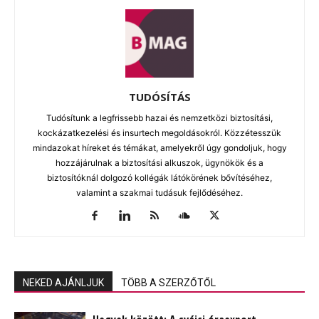
TUDÓSÍTÁS
Tudósítunk a legfrissebb hazai és nemzetközi biztosítási,
kockázatkezelési és insurtech megoldásokról. Közzétesszük
mindazokat híreket és témákat, amelyekről úgy gondoljuk, hogy
hozzájárulnak a biztosítási alkuszok, ügynökök és a
biztosítóknál dolgozó kollégák látókörének bővítéséhez,
valamint a szakmai tudásuk fejlődéséhez.
NEKED AJÁNLJUK
TÖBB A SZERZŐTŐL