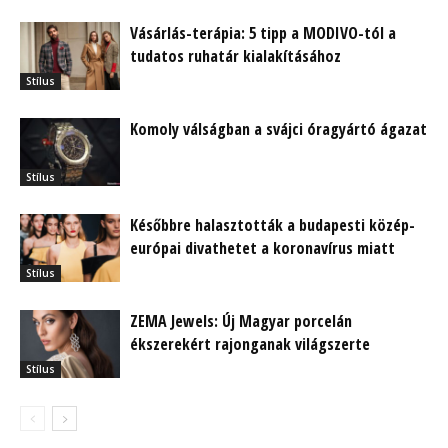
Vásárlás-terápia: 5 tipp a MODIVO-tól a
tudatos ruhatár kialakításához
Stílus
Komoly válságban a svájci óragyártó ágazat
Stílus
Későbbre halasztották a budapesti közép-
európai divathetet a koronavírus miatt
Stílus
ZEMA Jewels: Új Magyar porcelán
ékszerekért rajonganak világszerte
Stílus