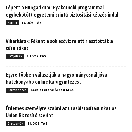
Lépett a Hungarikum: Gyakornoki programmal
egybekötött egyetemi szintű biztosítási képzés indul
TUDÓSÍTÁS
Karrier
Viharkárok: Főként a sok esővíz miatt riasztották a
tűzoltókat
TUDÓSÍTÁS
IDŐJÁRÁS
Egyre többen választják a hagyományosnál jóval
hatékonyabb online kárügyintézést
Kocsis Ferenc Árpád MBA
Kárrendezés
Érdemes személyre szabni az utasbiztosításunkat az
Union Biztosító szerint
TUDÓSÍTÁS
Biztosítók