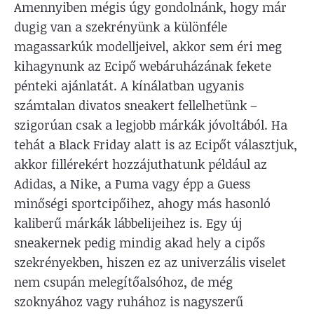
Amennyiben mégis úgy gondolnánk, hogy már
dugig van a szekrényünk a különféle
magassarkúk modelljeivel, akkor sem éri meg
kihagynunk az Ecipő webáruházának fekete
pénteki ajánlatát. A kínálatban ugyanis
számtalan divatos sneakert fellelhetünk –
szigorúan csak a legjobb márkák jóvoltából. Ha
tehát a Black Friday alatt is az Ecipőt választjuk,
akkor fillérekért hozzájuthatunk például az
Adidas, a Nike, a Puma vagy épp a Guess
minőségi sportcipőihez, ahogy más hasonló
kaliberű márkák lábbelijeihez is. Egy új
sneakernek pedig mindig akad hely a cipős
szekrényekben, hiszen ez az univerzális viselet
nem csupán melegítőalsóhoz, de még
szoknyához vagy ruhához is nagyszerű