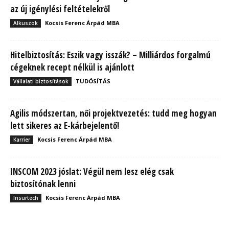
az új igénylési feltételekről
Kocsis Ferenc Árpád MBA
Alkuszok
Hitelbiztosítás: Eszik vagy isszák? – Milliárdos forgalmú
cégeknek recept nélkül is ajánlott
TUDÓSÍTÁS
Vállalati biztosítások
Agilis módszertan, női projektvezetés: tudd meg hogyan
lett sikeres az E-kárbejelentő!
Kocsis Ferenc Árpád MBA
Karrier
INSCOM 2023 jóslat: Végül nem lesz elég csak
biztosítónak lenni
Kocsis Ferenc Árpád MBA
Insurtech