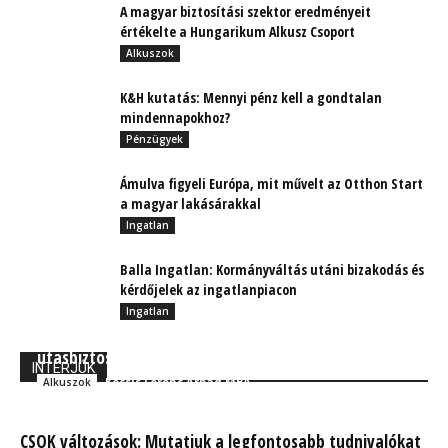
A magyar biztosítási szektor eredményeit
értékelte a Hungarikum Alkusz Csoport
Alkuszok
K&H kutatás: Mennyi pénz kell a gondtalan
mindennapokhoz?
Pénzügyek
Ámulva figyeli Európa, mit művelt az Otthon Start
a magyar lakásárakkal
Ingatlan
Balla Ingatlan: Kormányváltás utáni bizakodás és
kérdőjelek az ingatlanpiacon
Ingatlan
Utazik? Ezekre a dolgokra érdemes figyelni, ha
utasbiztosítást köt
INTERJÚK
Kocsis Ferenc Árpád MBA
Alkuszok
CSOK változások: Mutatjuk a legfontosabb tudnivalókat