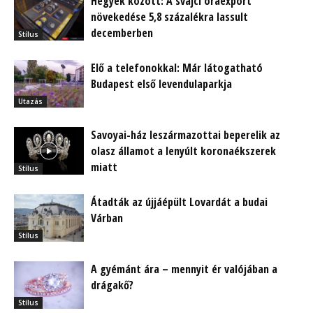
Hegyek között: A svájci óraexport
növekedése 5,8 százalékra lassult
decemberben
Stílus
Elő a telefonokkal: Már látogatható
Budapest első levendulaparkja
Utazás
Savoyai-ház leszármazottai beperelik az
olasz államot a lenyúlt koronaékszerek
miatt
Stílus
Átadták az újjáépült Lovardát a budai
Várban
Stílus
A gyémánt ára – mennyit ér valójában a
drágakő?
Stílus