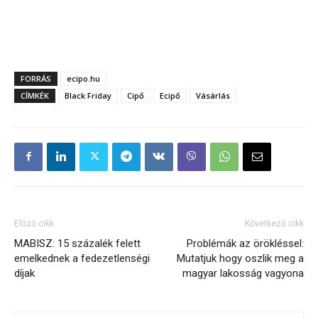
FORRÁS
ecipo.hu
CÍMKÉK
Black Friday
Cipő
Ecipő
Vásárlás
Előző cikk
Következő cikk
MABISZ: 15 százalék felett
Problémák az örökléssel:
emelkednek a fedezetlenségi
Mutatjuk hogy oszlik meg a
díjak
magyar lakosság vagyona