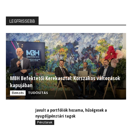
LEGFRISSEBB
MBH Befektetői Kerekasztal: Korszakos változások
kapujában
TUDÓSÍTÁS
Elemzés
Javult a portfóliók hozama, hűségesek a
nyugdíjpénztári tagok
Pénztárak