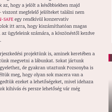
k az, hogy a jelölt a későbbiekben majd
 viszont megfelelő jelölteket találni nem
-SAFE
egy rendkívül konzervatív
dolok itt arra, hogy kiszámíthatóan magas
 az ügyfeleink számára, a köszönéstől kezdve
.
erjeszkedési projektünk is, aminek keretében a
ünk megvetni a lábunkat. Sokat jártunk
gyelethez, de gyakran utaztunk Pozsonyba is
téltük meg, hogy olyan sok macera van a
ngedtük ezeket a lehetőségeket, mivel idehaza
sok kihívás és persze lehetőség vár még