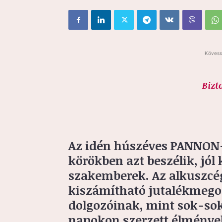
Kövess
Bizt
Az idén húszéves PANNON-S
körökben azt beszélik, jól 
szakemberek. Az alkuszcég
kiszámítható jutalékmegosz
dolgozóinak, mint sok-sok
napokon szerzett élmények