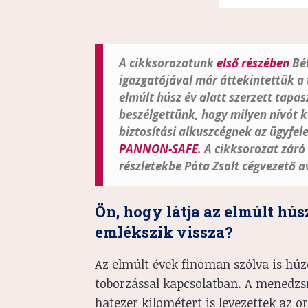
A cikksorozatunk
első részében
Bé
igazgatójával már áttekintettük a
elmúlt húsz év alatt szerzett tapa
beszélgettünk, hogy milyen nívót 
biztosítási alkuszcégnek az ügyfele
PANNON-SAFE
. A cikksorozat záró
részletekbe Póta Zsolt cégvezető a
Ön, hogy látja az elmúlt hús
emlékszik vissza?
Az elmúlt évek finoman szólva is húz
toborzással kapcsolatban. A menedzsm
hatezer kilométert is levezettek az 