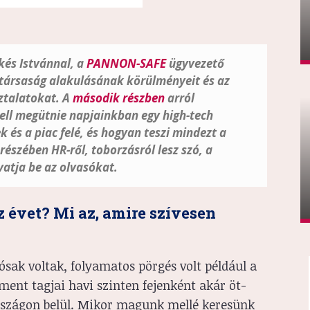
kés Istvánnal, a
PANNON-SAFE
ügyvezető
 társaság alakulásának körülményeit és az
sztalatokat. A
második részben
arról
kell megütnie napjainkban egy high-tech
k és a piac felé, és hogyan teszi mindezt a
 részében HR-ről, toborzásról lesz szó, a
vatja be az olvasókat.
z évet? Mi az, amire szívesen
ósak voltak, folyamatos pörgés volt például a
ent tagjai havi szinten fejenként akár öt-
országon belül. Mikor magunk mellé keresünk