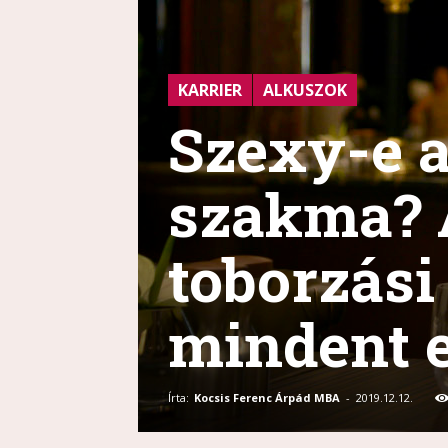
KARRIER
ALKUSZOK
Szexy-e a
szakma?
toborzási
mindent 
Írta:
Kocsis Ferenc Árpád MBA
-
2019.12.12.