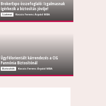
BrokerExpo összefoglaló: Izgalmasnak
ígérkezik a biztosítás jövője!
Kocsis Ferenc Árpád MBA
Szakmai
Ügyfélorientált kárrendezés a CIG
Pannónia Biztosítónál
Kocsis Ferenc Árpád MBA
Biztosítók