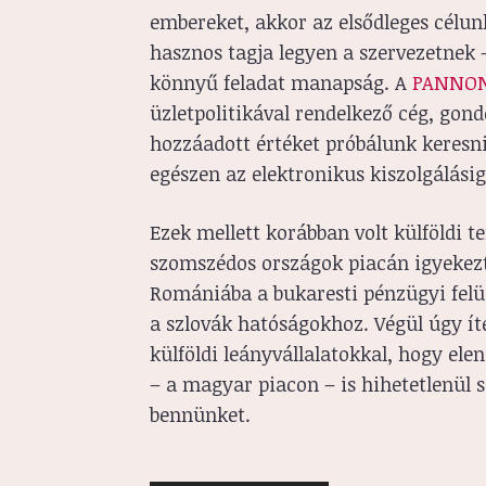
embereket, akkor az elsődleges célun
hasznos tagja legyen a szervezetnek –
könnyű feladat manapság. A
PANNON
üzletpolitikával rendelkező cég, gon
hozzáadott értéket próbálunk keresni
egészen az elektronikus kiszolgálásig
Ezek mellett korábban volt külföldi t
szomszédos országok piacán igyekezt
Romániába a bukaresti pénzügyi felü
a szlovák hatóságokhoz. Végül úgy í
külföldi leányvállalatokkal, hogy ele
– a magyar piacon – is hihetetlenül 
bennünket.