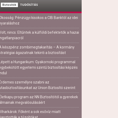
TUDÓSÍTÁS
Biztosítók
Okosság: Pénzügyi kisokos a CIB Banktól az idei
nyaraláshoz
Volt, nincs: Eltűntek a külföldi befektetők a hazai
ingatlanpiacról
A készpénz zombimegtakarítás – A kormány
stratégiai ágazatnak tekinti a biztosítást
Lépett a Hungarikum: Gyakornoki programmal
egybekötött egyetemi szintű biztosítási képzés
indul
Érdemes személyre szabni az
utasbiztosításunkat az Union Biztosító szerint
Életkapu program az NN Biztosítótól a gyerekek
álmainak megvalósulásáért
Viharkárok: Főként a sok esővíz miatt
riasztották a tűzoltókat