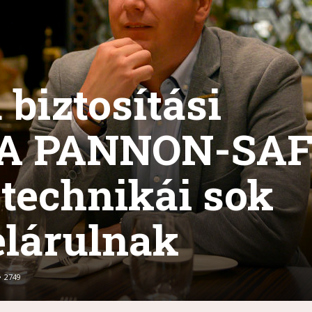
 biztosítási
 A PANNON-SA
 technikái sok
elárulnak
2749