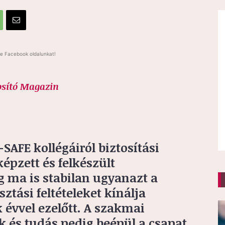
e Facebook oldalunkat!
osító Magazin
AFE kollégáiról biztosítási
képzett és felkészült
 ma is stabilan ugyanazt a
tási feltételeket kínálja
 évvel ezelőtt. A szakmai
 és tudás pedig beépül a csapat