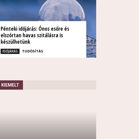
Pénteki időjárás: Ónos esőre és
elszórtan havas szitálásra is
készülhetünk
TUDÓSÍTÁS
IDŐJÁRÁS
KIEMELT