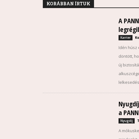
KORÁBBAN ÍRTUK
A PANNO
legrégi
Ko
Karrier
Idén húsz 
döntött, h
új biztosít
alkuszcége
lelkesedés
Nyugdí
a PANN
Nyugdíj
A mókuskeré