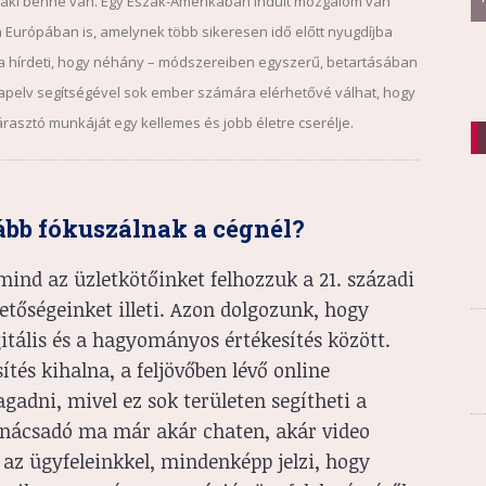
 aki benne van. Egy Észak-Amerikában indult mozgalom van
 Európában is, amelynek több sikeresen idő előtt nyugdíjba
ja hírdeti, hogy néhány – módszereiben egyszerű, betartásában
apelv segítségével sok ember számára elérhetővé válhat, hogy
fárasztó munkáját egy kellemes és jobb életre cserélje.
kább fókuszálnak a cégnél?
mind az üzletkötőinket felhozzuk a 21. századi
etőségeinket illeti. Azon dolgozunk, hogy
itális és a hagyományos értékesítés között.
tés kihalna, a feljövőben lévő online
adni, mivel ez sok területen segítheti a
tanácsadó ma már akár chaten, akár video
az ügyfeleinkkel, mindenképp jelzi, hogy