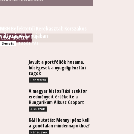
MBH Befektetői Kerekasztal: Korszakos
változások kapujában
LEGFRISSEBB
TUDÓSÍTÁS
Elemzés
Javult a portfóliók hozama,
hűségesek a nyugdíjpénztári
tagok
Pénztárak
A magyar biztosítási szektor
eredményeit értékelte a
Hungarikum Alkusz Csoport
Alkuszok
K&H kutatás: Mennyi pénz kell
a gondtalan mindennapokhoz?
Pénzügyek