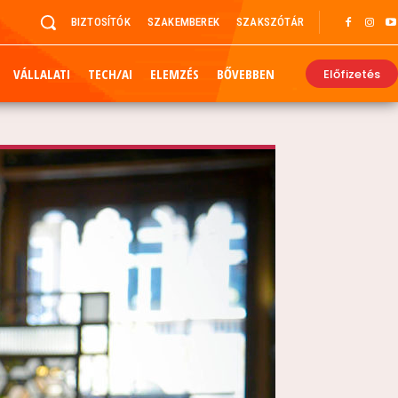
BIZTOSÍTÓK
SZAKEMBEREK
SZAKSZÓTÁR
VÁLLALATI
TECH/AI
ELEMZÉS
BŐVEBBEN
Előfizetés