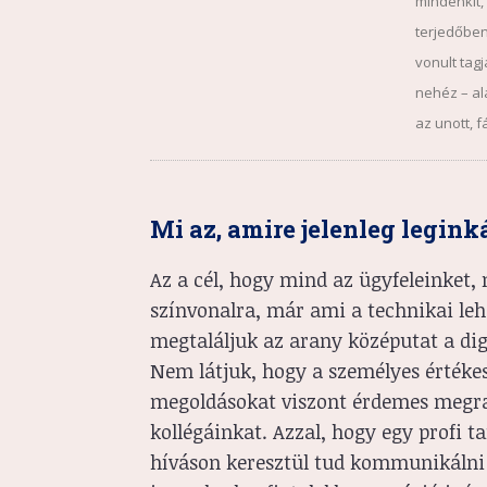
mindenkit,
terjedőben
vonult tag
nehéz – al
az unott, 
Mi az, amire jelenleg legin
Az a cél, hogy mind az ügyfeleinket, 
színvonalra, már ami a technikai leh
megtaláljuk az arany középutat a dig
Nem látjuk, hogy a személyes értékesí
megoldásokat viszont érdemes megrag
kollégáinkat. Azzal, hogy egy profi 
híváson keresztül tud kommunikálni 