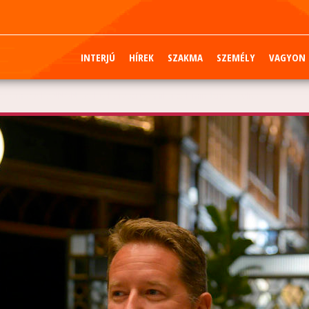
INTERJÚ
HÍREK
SZAKMA
SZEMÉLY
VAGYON
i szakma? A PANNON-SAFE toborzási technikái sok mindent elárulnak