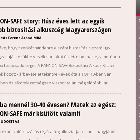
N-SAFE story: Húsz éves lett az egyik
bb biztosítási alkuszcég Magyarországon
csis Ferenc Árpád MBA
éve, hogy tizenkét mindenre elszánt biztosítási vezető úgy
ogy saját kezükbe veszik sorsukat és létre hoznak egy merőben
ási tanácsadó céget. A PANNON-SAFE Biztosítási Alkusz Kft. az
k között - árbevételét tekintve - évek óta a TOP 10-ben van,
ben és elkötelezettségben viszont talán még előrébb jár.
jba mennél 30-40 évesen? Matek az egész:
ON-SAFE már kisütött valamit
TUDÓSÍTÁS
kből való kiszállás régóta foglalkoztatja a ... nos, nagyjából