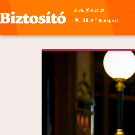
2026. június 29.
39.4
Budapest
C
Kezdőlap
Szakma
Karrier
Szexy-e a biztosítás