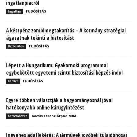
ingatlanpiacról
TUDÓSÍTÁS
Ingatlan
A készpénz zombimegtakarítás – A kormány stratégiai
ágazatnak tekinti a biztosítást
TUDÓSÍTÁS
Biztosítók
Lépett a Hungarikum: Gyakornoki programmal
egybekötött egyetemi szintű biztosítási képzés indul
TUDÓSÍTÁS
Karrier
Egyre többen választják a hagyományosnál jóval
hatékonyabb online kárügyintézést
Kocsis Ferenc Árpád MBA
Kárrendezés
Ingyenes adatlekérés: A járművek jövőbeli tulajdonosai