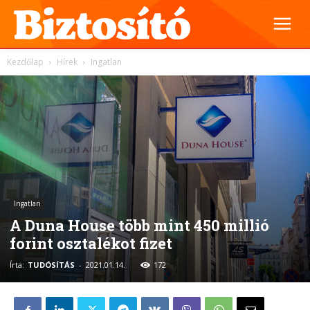
Kezdőlap
Hírek
Ingatlan
Ingatlan
A Duna House több mint 450 millió
forint osztalékot fizet
Írta:
TUDÓSÍTÁS
-
2021.01.14.
172