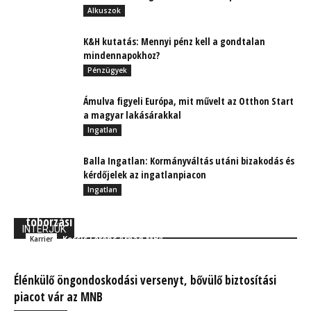
Alkuszok
K&H kutatás: Mennyi pénz kell a gondtalan
mindennapokhoz?
Pénzügyek
Ámulva figyeli Európa, mit művelt az Otthon Start
a magyar lakásárakkal
Ingatlan
Balla Ingatlan: Kormányváltás utáni bizakodás és
kérdőjelek az ingatlanpiacon
Ingatlan
Szexy-e a biztosítási szakma? A PANNON-SAFE
toborzási technikái sok mindent elárulnak
INTERJÚK
Kocsis Ferenc Árpád MBA
Karrier
Élénkülő öngondoskodási versenyt, bővülő biztosítási
piacot vár az MNB