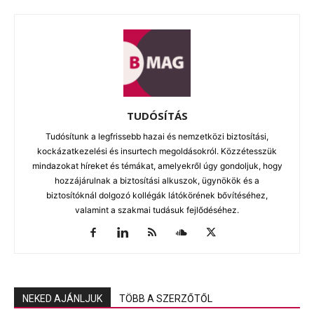
TUDÓSÍTÁS
Tudósítunk a legfrissebb hazai és nemzetközi biztosítási,
kockázatkezelési és insurtech megoldásokról. Közzétesszük
mindazokat híreket és témákat, amelyekről úgy gondoljuk, hogy
hozzájárulnak a biztosítási alkuszok, ügynökök és a
biztosítóknál dolgozó kollégák látókörének bővítéséhez,
valamint a szakmai tudásuk fejlődéséhez.
NEKED AJÁNLJUK
TÖBB A SZERZŐTŐL