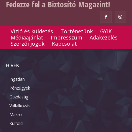
Fedezze fel a Biztosító Magazint!
Vízió és küldetés
Történetünk
GYIK
Médiaajánlat
Impresszum
Adakezelés
Szerzői jogok
Kapcsolat
HÍREK
Ingatlan
Pénzügyek
Gazdaság
Vállalkozás
Makro
Külföld