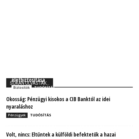
Union Biztosító: 710 ezer magyarnak van kockázati
életbiztosítása
SOKAN OLVASTÁK...
TUDÓSÍTÁS
Biztosítók
Okosság: Pénzügyi kisokos a CIB Banktól az idei
nyaraláshoz
TUDÓSÍTÁS
Pénzügyek
Volt, nincs: Eltűntek a külföldi befektetők a hazai