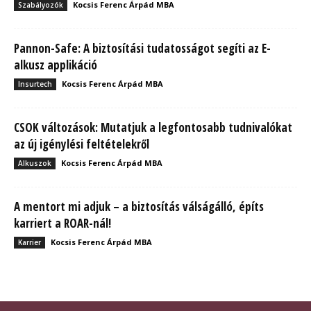
Kocsis Ferenc Árpád MBA
Szabályozók
Pannon-Safe: A biztosítási tudatosságot segíti az E-
alkusz applikáció
Kocsis Ferenc Árpád MBA
Insurtech
CSOK változások: Mutatjuk a legfontosabb tudnivalókat
az új igénylési feltételekről
Kocsis Ferenc Árpád MBA
Alkuszok
A mentort mi adjuk – a biztosítás válságálló, építs
karriert a ROAR-nál!
Kocsis Ferenc Árpád MBA
Karrier