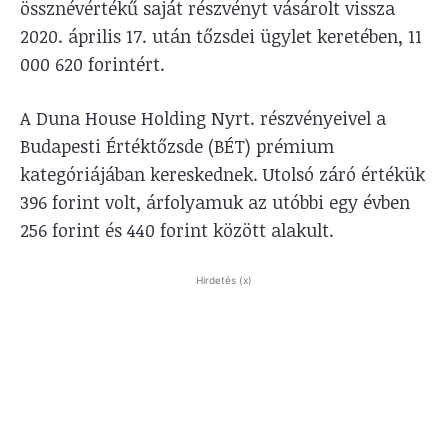
össznévértékű saját részvényt vásárolt vissza
2020. április 17. után tőzsdei ügylet keretében, 11
000 620 forintért.
A Duna House Holding Nyrt. részvényeivel a
Budapesti Értéktőzsde (BÉT) prémium
kategóriájában kereskednek. Utolsó záró értékük
396 forint volt, árfolyamuk az utóbbi egy évben
256 forint és 440 forint között alakult.
Hirdetés (x)