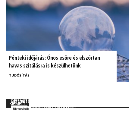
Pénteki időjárás: Ónos esőre és elszórtan
havas szitálásra is készülhetünk
TUDÓSÍTÁS
BrokerExpo összefoglaló: Izgalmasnak ígérkezik a
Ügyfélorientált kárrendezés a CIG Pannónia
biztosítás jövője!
Biztosítónál
KIEMELT
Kocsis Ferenc Árpád MBA
Szakmai
Kocsis Ferenc Árpád MBA
Biztosítók