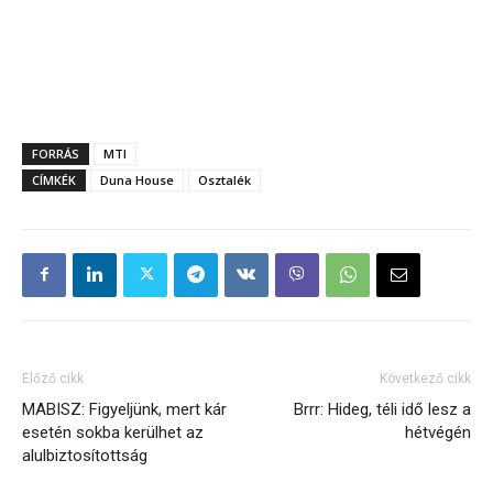
FORRÁS
MTI
CÍMKÉK
Duna House
Osztalék
Előző cikk
Következő cikk
MABISZ: Figyeljünk, mert kár
Brrr: Hideg, téli idő lesz a
esetén sokba kerülhet az
hétvégén
alulbiztosítottság