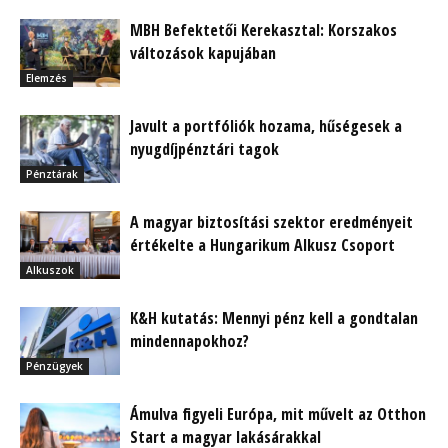
MBH Befektetői Kerekasztal: Korszakos
változások kapujában
Elemzés
Javult a portfóliók hozama, hűségesek a
nyugdíjpénztári tagok
Pénztárak
A magyar biztosítási szektor eredményeit
értékelte a Hungarikum Alkusz Csoport
Alkuszok
K&H kutatás: Mennyi pénz kell a gondtalan
mindennapokhoz?
Pénzügyek
Ámulva figyeli Európa, mit művelt az Otthon
Start a magyar lakásárakkal