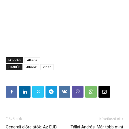
FORRÁS
Allianz
CÍMKÉK
Allianz
vihar
Előző cikk
Következő cikk
Generali előrelátók: Az EUB
Tállai András: Már több mint