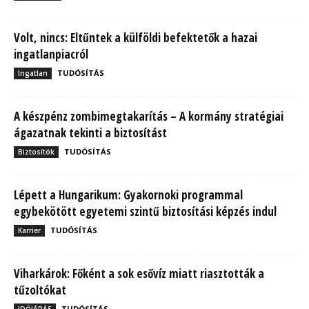
Volt, nincs: Eltűntek a külföldi befektetők a hazai
ingatlanpiacról
TUDÓSÍTÁS
Ingatlan
A készpénz zombimegtakarítás – A kormány stratégiai
ágazatnak tekinti a biztosítást
TUDÓSÍTÁS
Biztosítók
Lépett a Hungarikum: Gyakornoki programmal
egybekötött egyetemi szintű biztosítási képzés indul
TUDÓSÍTÁS
Karrier
Viharkárok: Főként a sok esővíz miatt riasztották a
tűzoltókat
TUDÓSÍTÁS
IDŐJÁRÁS