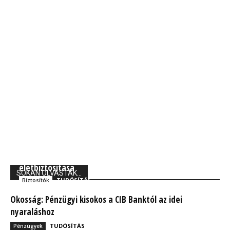
Union Biztosító: 710 ezer magyarnak van kockázati
életbiztosítása
SOKAN OLVASTÁK...
TUDÓSÍTÁS
Biztosítók
Okosság: Pénzügyi kisokos a CIB Banktól az idei
nyaraláshoz
TUDÓSÍTÁS
Pénzügyek