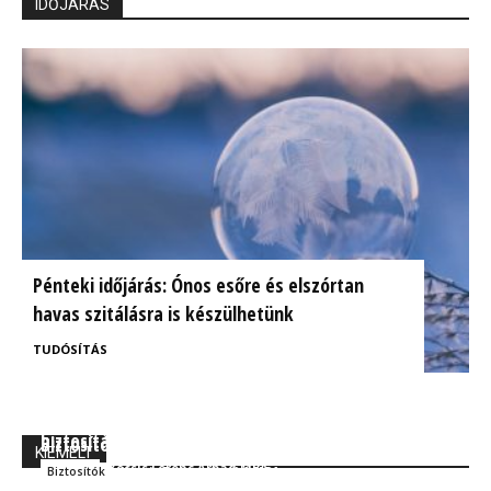
IDŐJÁRÁS
Pénteki időjárás: Ónos esőre és elszórtan
havas szitálásra is készülhetünk
TUDÓSÍTÁS
BrokerExpo összefoglaló: Izgalmasnak ígérkezik a
Ügyfélorientált kárrendezés a CIG Pannónia
biztosítás jövője!
Biztosítónál
KIEMELT
Kocsis Ferenc Árpád MBA
Szakmai
Kocsis Ferenc Árpád MBA
Biztosítók