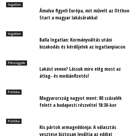
Ingatlan
Ámulva figyeli Európa, mit művelt az Otthon
Start a magyar lakásárakkal
Ingatlan
Balla Ingatlan: Kormányváltás utáni
bizakodás és kérdőjelek az ingatlanpiacon
Pénzügyek
Lakást venne? Lássuk mire elég most az
átlag- és mediánfizetés!
Politika
Magyarország nagyot ment: 80 százalék
felett a budapesti részvétel 18:30-kor
Politika
Kis pártok armageddonja: A választás
vesztese biztosan leváltja az eddigi