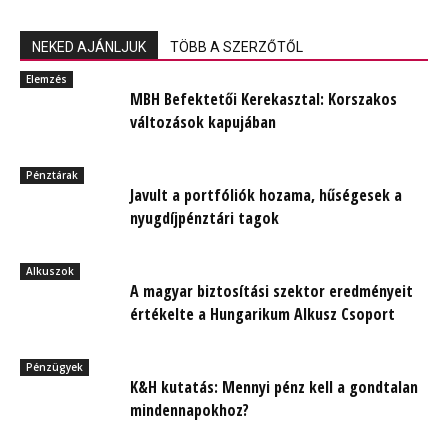
NEKED AJÁNLJUK
TÖBB A SZERZŐTŐL
Elemzés
MBH Befektetői Kerekasztal: Korszakos
változások kapujában
Pénztárak
Javult a portfóliók hozama, hűségesek a
nyugdíjpénztári tagok
Alkuszok
A magyar biztosítási szektor eredményeit
értékelte a Hungarikum Alkusz Csoport
Pénzügyek
K&H kutatás: Mennyi pénz kell a gondtalan
mindennapokhoz?