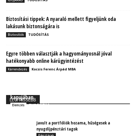
Biztosítási tippek: A nyaraló mellett figyeljünk oda
lakásunk biztonságára is
TUDÓSÍTÁS
Biztosítók
Egyre többen választják a hagyományosnál jóval
hatékonyabb online kárügyintézést
Kocsis Ferenc Árpád MBA
Kárrendezés
MBH Befektetői Kerekasztal: Korszakos változások
kapujában
LEGFRISSEBB
TUDÓSÍTÁS
Elemzés
Javult a portfóliók hozama, hűségesek a
nyugdíjpénztári tagok
Pénztárak