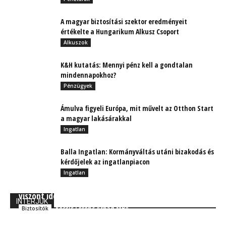
A magyar biztosítási szektor eredményeit
értékelte a Hungarikum Alkusz Csoport
Alkuszok
K&H kutatás: Mennyi pénz kell a gondtalan
mindennapokhoz?
Pénzügyek
Ámulva figyeli Európa, mit művelt az Otthon Start
a magyar lakásárakkal
Ingatlan
Balla Ingatlan: Kormányváltás utáni bizakodás és
kérdőjelek az ingatlanpiacon
Ingatlan
A viharnak még nincs vége – az Allianz Hungária
viszont idejekorán felkészült
INTERJÚK
Kocsis Ferenc Árpád MBA
Biztosítók