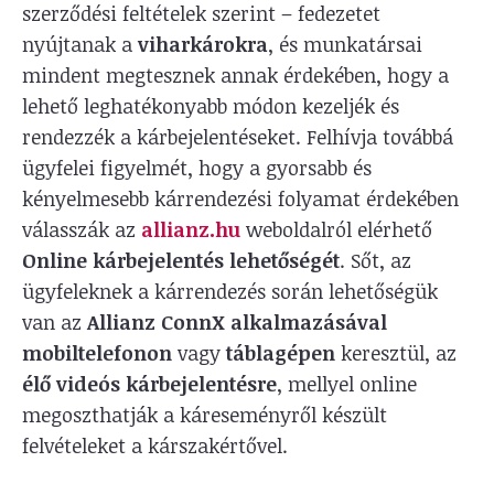
szerződési feltételek szerint – fedezetet
nyújtanak a
viharkárokra
, és munkatársai
mindent megtesznek annak érdekében, hogy a
lehető leghatékonyabb módon kezeljék és
rendezzék a kárbejelentéseket. Felhívja továbbá
ügyfelei figyelmét, hogy a gyorsabb és
kényelmesebb kárrendezési folyamat érdekében
válasszák az
allianz.hu
weboldalról elérhető
Online kárbejelentés lehetőségét
. Sőt, az
ügyfeleknek a kárrendezés során lehetőségük
van az
Allianz ConnX alkalmazásával
mobiltelefonon
vagy
táblagépen
keresztül, az
élő videós kárbejelentésre
, mellyel online
megoszthatják a káreseményről készült
felvételeket a kárszakértővel.