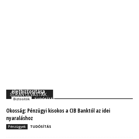
Union Biztosító: 710 ezer magyarnak van kockázati
életbiztosítása
SOKAN OLVASTÁK...
TUDÓSÍTÁS
Biztosítók
Okosság: Pénzügyi kisokos a CIB Banktól az idei
nyaraláshoz
TUDÓSÍTÁS
Pénzügyek