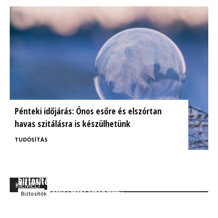
Pénteki időjárás: Ónos esőre és elszórtan
havas szitálásra is készülhetünk
TUDÓSÍTÁS
BrokerExpo összefoglaló: Izgalmasnak ígérkezik a
Ügyfélorientált kárrendezés a CIG Pannónia
biztosítás jövője!
Biztosítónál
KIEMELT
Kocsis Ferenc Árpád MBA
Szakmai
Kocsis Ferenc Árpád MBA
Biztosítók