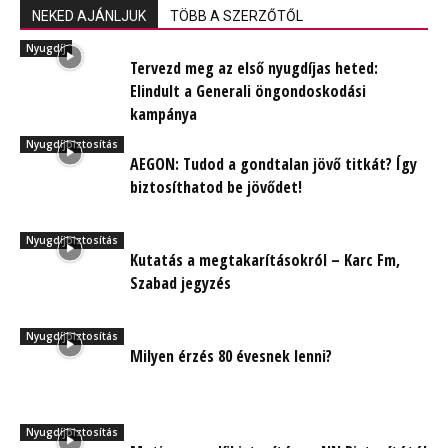
NEKED AJÁNLJUK
TÖBB A SZERZŐTŐL
Nyugdíj
Tervezd meg az első nyugdíjas heted:
Elindult a Generali öngondoskodási
kampánya
Nyugdíjbiztosítás
AEGON: Tudod a gondtalan jövő titkát? Így
biztosíthatod be jövődet!
Nyugdíjbiztosítás
Kutatás a megtakarításokról – Karc Fm,
Szabad jegyzés
Nyugdíjbiztosítás
Milyen érzés 80 évesnek lenni?
Nyugdíjbiztosítás