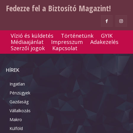
Fedezze fel a Biztosító Magazint!
Vízió és küldetés
Történetünk
GYIK
Médiaajánlat
Impresszum
Adakezelés
Szerzői jogok
Kapcsolat
HÍREK
Ingatlan
Pénzügyek
Gazdaság
Vállalkozás
Makro
Külföld