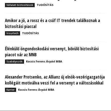
TUDÓSÍTÁS
Vállalati biztosítások
Amikor a jó, a rossz és a csúf IT trendek találkoznak a
biztosítási piaccal
TUDÓSÍTÁS
Insurtech
Élénkülő öngondoskodási versenyt, bővülő biztosítási
piacot vár az MNB
Kocsis Ferenc Árpád MBA
Szabályozók
Alexander Protsenko, az Allianz új elnök-vezérigazgatója
kollégáit motiválva veszi fel a versenyt a változásokkal
Kocsis Ferenc Árpád MBA
Karrier