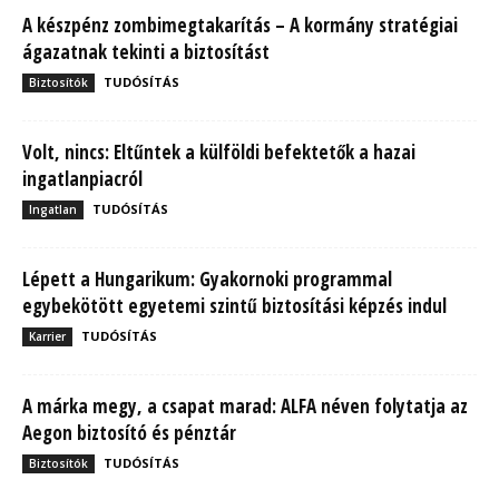
A készpénz zombimegtakarítás – A kormány stratégiai
ágazatnak tekinti a biztosítást
TUDÓSÍTÁS
Biztosítók
Volt, nincs: Eltűntek a külföldi befektetők a hazai
ingatlanpiacról
TUDÓSÍTÁS
Ingatlan
Lépett a Hungarikum: Gyakornoki programmal
egybekötött egyetemi szintű biztosítási képzés indul
TUDÓSÍTÁS
Karrier
A márka megy, a csapat marad: ALFA néven folytatja az
Aegon biztosító és pénztár
TUDÓSÍTÁS
Biztosítók