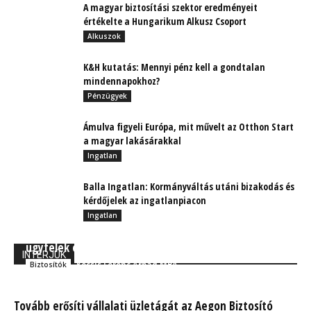
A magyar biztosítási szektor eredményeit
értékelte a Hungarikum Alkusz Csoport
Alkuszok
K&H kutatás: Mennyi pénz kell a gondtalan
mindennapokhoz?
Pénzügyek
Ámulva figyeli Európa, mit művelt az Otthon Start
a magyar lakásárakkal
Ingatlan
Balla Ingatlan: Kormányváltás utáni bizakodás és
kérdőjelek az ingatlanpiacon
Ingatlan
Okos megoldásokkal reagál az NN Biztosító az
ügyfelek élethelyzeteire
INTERJÚK
Kocsis Ferenc Árpád MBA
Biztosítók
Tovább erősíti vállalati üzletágát az Aegon Biztosító