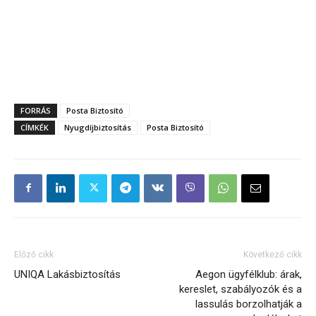
FORRÁS
Posta Biztosító
CÍMKÉK
Nyugdíjbiztosítás
Posta Biztosító
Előző cikk
Következő cikk
UNIQA Lakásbiztosítás
Aegon ügyfélklub: árak,
kereslet, szabályozók és a
lassulás borzolhatják a