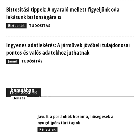
Biztosítási tippek: A nyaraló mellett figyeljünk oda
lakásunk biztonságára is
TUDÓSÍTÁS
Biztosítók
Ingyenes adatlekérés: A járművek jövőbeli tulajdonosai
pontos és valós adatokhoz juthatnak
TUDÓSÍTÁS
Jármű
MBH Befektetői Kerekasztal: Korszakos változások
kapujában
LEGFRISSEBB
TUDÓSÍTÁS
Elemzés
Javult a portfóliók hozama, hűségesek a
nyugdíjpénztári tagok
Pénztárak