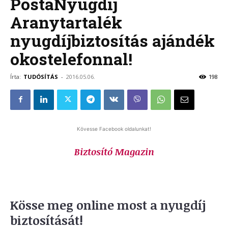
PostaNyugdíj
Aranytartalék
nyugdíjbiztosítás ajándék
okostelefonnal!
Írta:
TUDÓSÍTÁS
-
2016.05.06.
198
Kövesse Facebook oldalunkat!
Biztosító Magazin
Kösse meg online most a nyugdíj
biztosítását!