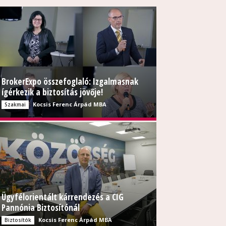
BrokerExpo összefoglaló: Izgalmasnak
ígérkezik a biztosítás jövője!
Kocsis Ferenc Árpád MBA
Szakmai
Ügyfélorientált kárrendezés a CIG
Pannónia Biztosítónál
Kocsis Ferenc Árpád MBA
Biztosítók