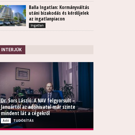
Balla Ingatlan: Kormányváltás
utáni bizakodás és kérdőjelek
az ingatlanpiacon
Ingatlan
INTERJÚK
Dr. Sors László: A NAV felgyorsult –
Januártól az adóhivatal már szinte
mindent lát a cégekről
TUDÓSÍTÁS
Adó