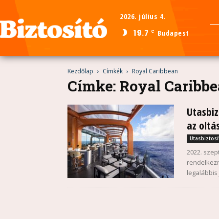
2026. július 4.
19.7
Budapest
C
Kezdőlap
Címkék
Royal Caribbean
Címke: Royal Caribb
Utasbiz
az oltá
Utasbiztosí
2022. szep
rendelkezn
legalábbis