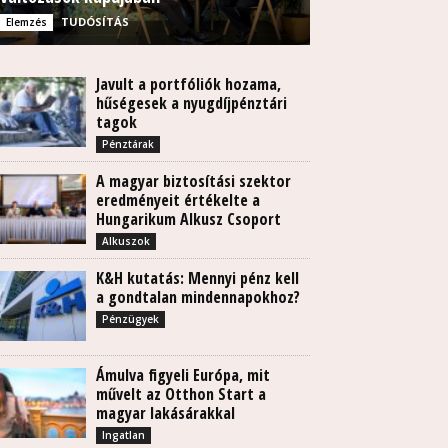
TUDÓSÍTÁS
Elemzés
Javult a portfóliók hozama,
hűségesek a nyugdíjpénztári
tagok
Pénztárak
A magyar biztosítási szektor
eredményeit értékelte a
Hungarikum Alkusz Csoport
Alkuszok
K&H kutatás: Mennyi pénz kell
a gondtalan mindennapokhoz?
Pénzügyek
Ámulva figyeli Európa, mit
művelt az Otthon Start a
magyar lakásárakkal
Ingatlan