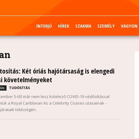
INTERJÚ
HÍREK
SZAKMA
SZEMÉLY
VAGYON
ean
tosítás: Két óriás hajótársaság is elengedi
si követelményeket
TUDÓSÍTÁS
tás
tember 5-től már nem lesz kötelező COVID-19 védőoltással
iük a Royal Caribbean és a Celebrity Cruises utasainak -
 járataik többségén.