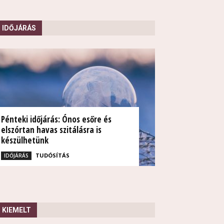
IDŐJÁRÁS
Pénteki időjárás: Ónos esőre és
elszórtan havas szitálásra is
készülhetünk
TUDÓSÍTÁS
IDŐJÁRÁS
KIEMELT