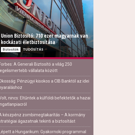
Union Biztosító: 710 ezer magyarnak van
kockázati életbiztosítása
TUDÓSÍTÁS
Biztosítók
Forbes: A Generali Biztosító a világ 250
legelismertebb vállalata között
Okosság: Pénzügyi kisokos a CIB Banktól az idei
nyaraláshoz
Volt, nincs: Eltűntek a külföldi befektetők a hazai
ingatlanpiacról
A készpénz zombimegtakarítás – A kormány
stratégiai ágazatnak tekinti a biztosítást
Lépett a Hungarikum: Gyakornoki programmal