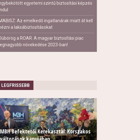
egybekötött egyetemi szintű biztosítási képzés
indul
MABISZ: Az emelkedő ingatlanárak miatt át kell
nézni a laksábiztosításokat
Dübörög a ROAR: A magyar biztosítási piac
legnagyobb növekedése 2023-ban!
LEGFRISSEBB
MBH Befektetői Kerekasztal: Korszakos
változások kapujában