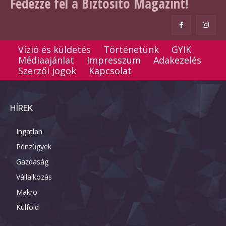
Fedezze fel a Biztosító Magazint!
Vízió és küldetés
Történetünk
GYIK
Médiaajánlat
Impresszum
Adakezelés
Szerzői jogok
Kapcsolat
HÍREK
Ingatlan
Pénzügyek
Gazdaság
Vállalkozás
Makro
Külföld