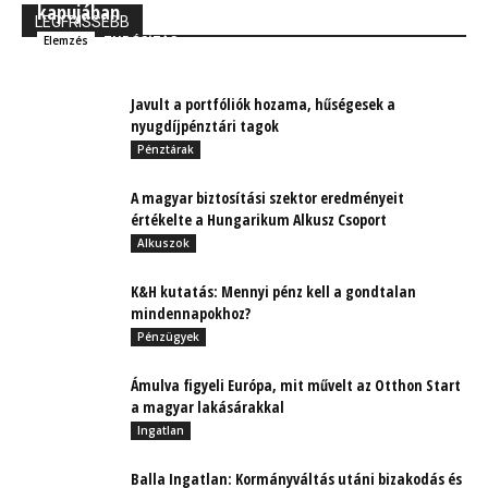
kapujában
LEGFRISSEBB
TUDÓSÍTÁS
Elemzés
Javult a portfóliók hozama, hűségesek a
nyugdíjpénztári tagok
Pénztárak
A magyar biztosítási szektor eredményeit
értékelte a Hungarikum Alkusz Csoport
Alkuszok
K&H kutatás: Mennyi pénz kell a gondtalan
mindennapokhoz?
Pénzügyek
Ámulva figyeli Európa, mit művelt az Otthon Start
a magyar lakásárakkal
Ingatlan
Balla Ingatlan: Kormányváltás utáni bizakodás és