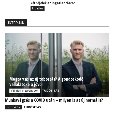
kérdőjelek az ingatlanpiacon
Ingatlan
INTERJÚK
Megtartás az új toborzás? A gondoskodó
vállalatoké a jövő!
TUDÓSÍTÁS
Vállalati biztosítások
Munkavégzés a COVID után – milyen is az új normális?
TUDÓSÍTÁS
Biztosítók