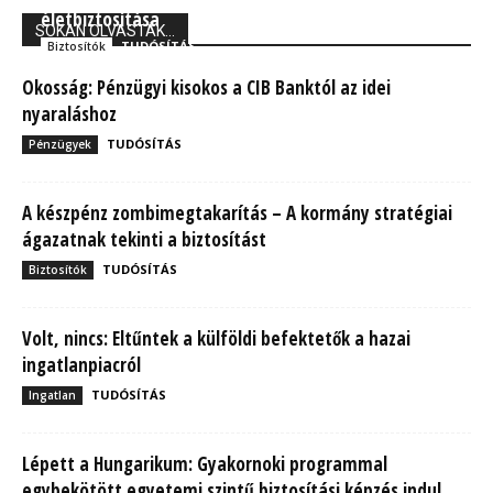
életbiztosítása
SOKAN OLVASTÁK...
TUDÓSÍTÁS
Biztosítók
Okosság: Pénzügyi kisokos a CIB Banktól az idei
nyaraláshoz
TUDÓSÍTÁS
Pénzügyek
A készpénz zombimegtakarítás – A kormány stratégiai
ágazatnak tekinti a biztosítást
TUDÓSÍTÁS
Biztosítók
Volt, nincs: Eltűntek a külföldi befektetők a hazai
ingatlanpiacról
TUDÓSÍTÁS
Ingatlan
Lépett a Hungarikum: Gyakornoki programmal
egybekötött egyetemi szintű biztosítási képzés indul