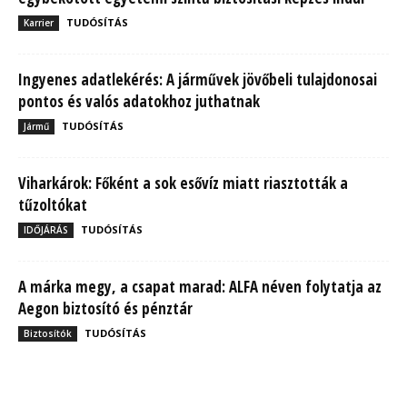
TUDÓSÍTÁS
Karrier
Ingyenes adatlekérés: A járművek jövőbeli tulajdonosai
pontos és valós adatokhoz juthatnak
TUDÓSÍTÁS
Jármű
Viharkárok: Főként a sok esővíz miatt riasztották a
tűzoltókat
TUDÓSÍTÁS
IDŐJÁRÁS
A márka megy, a csapat marad: ALFA néven folytatja az
Aegon biztosító és pénztár
TUDÓSÍTÁS
Biztosítók
MBH Befektetői Kerekasztal: Korszakos változások