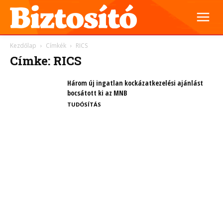
Kezdőlap
Címkék
RICS
Címke: RICS
Három új ingatlan kockázatkezelési ajánlást
bocsátott ki az MNB
TUDÓSÍTÁS