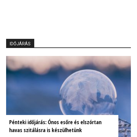
IDŐJÁRÁS
Pénteki időjárás: Ónos esőre és elszórtan
havas szitálásra is készülhetünk