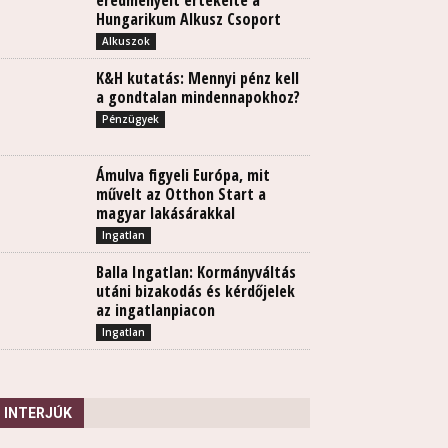
eredményeit értékelte a
Hungarikum Alkusz Csoport
Alkuszok
K&H kutatás: Mennyi pénz kell
a gondtalan mindennapokhoz?
Pénzügyek
Ámulva figyeli Európa, mit
művelt az Otthon Start a
magyar lakásárakkal
Ingatlan
Balla Ingatlan: Kormányváltás
utáni bizakodás és kérdőjelek
az ingatlanpiacon
Ingatlan
INTERJÚK