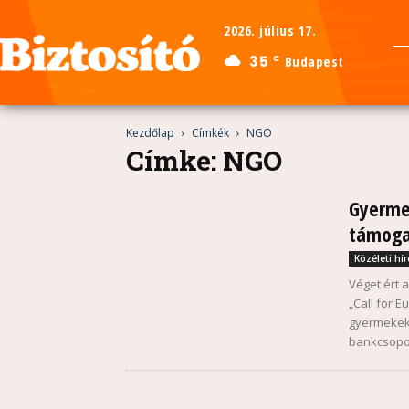
2026. július 17.
35
Budapest
C
Kezdőlap
Címkék
NGO
Címke: NGO
Gyerme
támogat
Közéleti hír
Véget ért 
„Call for 
gyermekekk
bankcsopo