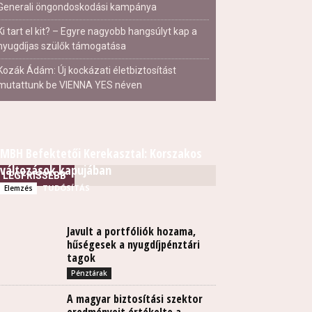
Generali öngondoskodási kampánya
Ki tart el kit? – Egyre nagyobb hangsúlyt kap a
nyugdíjas szülők támogatása
Kozák Ádám: Új kockázati életbiztosítást
mutattunk be VIENNA YES néven
MBH Befektetői Kerekasztal: Korszakos
változások kapujában
LEGFRISSEBB
TUDÓSÍTÁS
Elemzés
Javult a portfóliók hozama,
hűségesek a nyugdíjpénztári
tagok
Pénztárak
A magyar biztosítási szektor