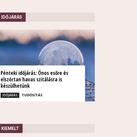
IDŐJÁRÁS
Pénteki időjárás: Ónos esőre és
elszórtan havas szitálásra is
készülhetünk
TUDÓSÍTÁS
IDŐJÁRÁS
KIEMELT