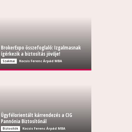
BrokerExpo összefoglaló: Izgalmasnak
ígérkezik a biztosítás jövője!
Kocsis Ferenc Árpád MBA
Szakmai
Ügyfélorientált kárrendezés a CIG
Pannónia Biztosítónál
Kocsis Ferenc Árpád MBA
Biztosítók