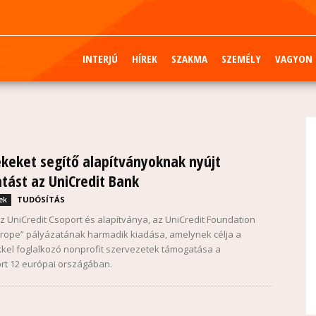
INTERJÚ
HÍREK
SZAKMA
SZEMÉLY
VAGYON
keket segítő alapítványoknak nyújt
ást az UniCredit Bank
TUDÓSÍTÁS
ek
az UniCredit Csoport és alapítványa, az UniCredit Foundation
Europe” pályázatának harmadik kiadása, amelynek célja a
el foglalkozó nonprofit szervezetek támogatása a
rt 12 európai országában.