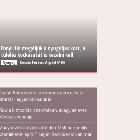
Ennyi: Ha megéljük a nyugdíjas kort, a
túlélés kockázatát is kezelni kell
Kocsis Ferenc Árpád MBA
Nyugdíj
Szabó Anita szerint a sikerhez nem elég a
kitartás, legyen stílusunk is
Flow a biztosítási szakmában, avagy az éves
bónusz végnapjai
Magyar vállalkozók külföldön: Multinacionális
szemlélettel építi IT cégét, Berlinben is van már