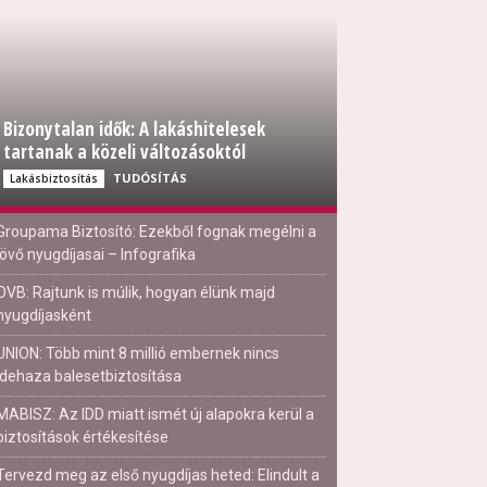
Bizonytalan idők: A lakáshitelesek
tartanak a közeli változásoktól
TUDÓSÍTÁS
Lakásbiztosítás
Groupama Biztosító: Ezekből fognak megélni a
jövő nyugdíjasai – Infografika
OVB: Rajtunk is múlik, hogyan élünk majd
nyugdíjasként
UNION: Több mint 8 millió embernek nincs
idehaza balesetbiztosítása
MABISZ: Az IDD miatt ismét új alapokra kerül a
biztosítások értékesítése
Tervezd meg az első nyugdíjas heted: Elindult a