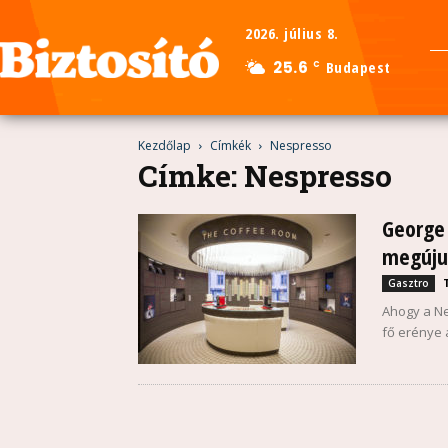
2026. július 8.
25.6
Budapest
C
Kezdőlap
Címkék
Nespresso
Címke: Nespresso
George
megúju
Gasztro
Ahogy a Ne
fő erénye 