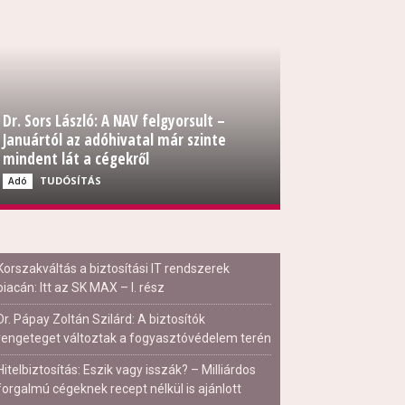
Dr. Sors László: A NAV felgyorsult –
Januártól az adóhivatal már szinte
mindent lát a cégekről
TUDÓSÍTÁS
Adó
Korszakváltás a biztosítási IT rendszerek
piacán: Itt az SK MAX – I. rész
Dr. Pápay Zoltán Szilárd: A biztosítók
rengeteget változtak a fogyasztóvédelem terén
Hitelbiztosítás: Eszik vagy isszák? – Milliárdos
forgalmú cégeknek recept nélkül is ajánlott