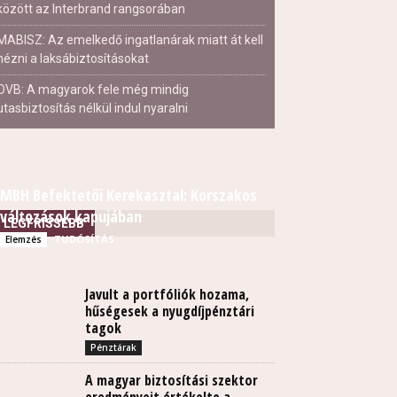
között az Interbrand rangsorában
MABISZ: Az emelkedő ingatlanárak miatt át kell
nézni a laksábiztosításokat
OVB: A magyarok fele még mindig
utasbiztosítás nélkül indul nyaralni
MBH Befektetői Kerekasztal: Korszakos
változások kapujában
LEGFRISSEBB
TUDÓSÍTÁS
Elemzés
Javult a portfóliók hozama,
hűségesek a nyugdíjpénztári
tagok
Pénztárak
A magyar biztosítási szektor