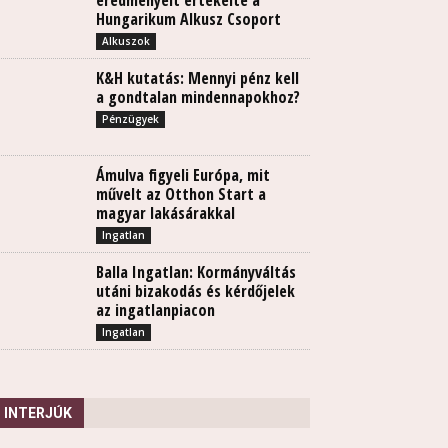
eredményeit értékelte a
Hungarikum Alkusz Csoport
Alkuszok
K&H kutatás: Mennyi pénz kell
a gondtalan mindennapokhoz?
Pénzügyek
Ámulva figyeli Európa, mit
művelt az Otthon Start a
magyar lakásárakkal
Ingatlan
Balla Ingatlan: Kormányváltás
utáni bizakodás és kérdőjelek
az ingatlanpiacon
Ingatlan
INTERJÚK