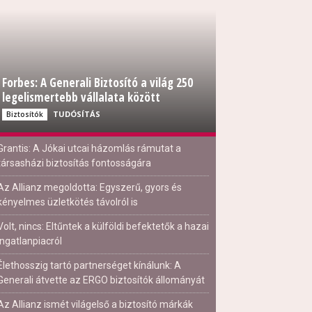
Forbes: A Generali Biztosító a világ 250
legelismertebb vállalata között
TUDÓSÍTÁS
Biztosítók
Grantis: A Jókai utcai házomlás rámutat a
társasházi biztosítás fontosságára
Az Allianz megoldotta: Egyszerű, gyors és
kényelmes üzletkötés távolról is
Volt, nincs: Eltűntek a külföldi befektetők a hazai
ingatlanpiacról
Élethosszig tartó partnerséget kínálunk: A
Generali átvette az ERGO biztosítók állományát
Az Allianz ismét világelső a biztosító márkák