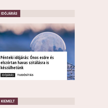
IDŐJÁRÁS
Pénteki időjárás: Ónos esőre és
elszórtan havas szitálásra is
készülhetünk
TUDÓSÍTÁS
IDŐJÁRÁS
KIEMELT