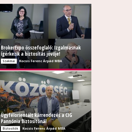
BrokerExpo összefoglaló: Izgalmasnak
ígérkezik a biztosítás jövője!
Kocsis Ferenc Árpád MBA
Szakmai
Ügyfélorientált kárrendezés a CIG
Pannónia Biztosítónál
Kocsis Ferenc Árpád MBA
Biztosítók