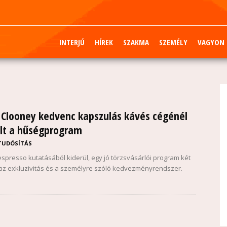
INTERJÚ
HÍREK
SZAKMA
SZEMÉLY
VAGYON
 Clooney kedvenc kapszulás kávés cégénél
lt a hűségprogram
TUDÓSÍTÁS
spresso kutatásából kiderül, egy jó törzsvásárlói program két
az exkluzivitás és a személyre szóló kedvezményrendszer.