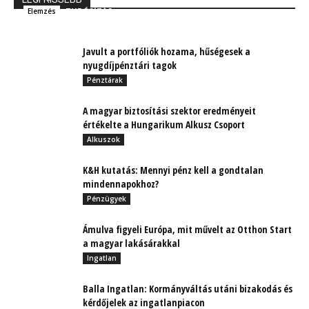
TUDÓSÍTÁS
Elemzés
Javult a portfóliók hozama, hűségesek a
nyugdíjpénztári tagok
Pénztárak
A magyar biztosítási szektor eredményeit
értékelte a Hungarikum Alkusz Csoport
Alkuszok
K&H kutatás: Mennyi pénz kell a gondtalan
mindennapokhoz?
Pénzügyek
Ámulva figyeli Európa, mit művelt az Otthon Start
a magyar lakásárakkal
Ingatlan
Balla Ingatlan: Kormányváltás utáni bizakodás és
kérdőjelek az ingatlanpiacon