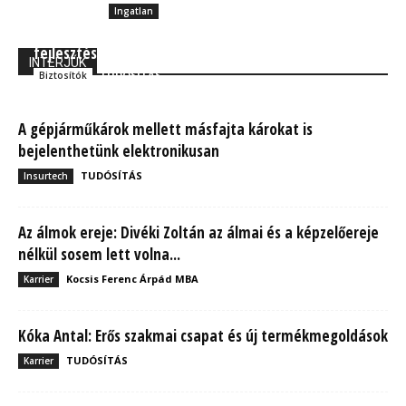
Ingatlan
Új szervezeti struktúrával és jelentős IT
fejlesztésekkel indítja a 2024-es évet a Colonnade
INTERJÚK
TUDÓSÍTÁS
Biztosítók
A gépjárműkárok mellett másfajta károkat is
bejelenthetünk elektronikusan
TUDÓSÍTÁS
Insurtech
Az álmok ereje: Divéki Zoltán az álmai és a képzelőereje
nélkül sosem lett volna...
Kocsis Ferenc Árpád MBA
Karrier
Kóka Antal: Erős szakmai csapat és új termékmegoldások
TUDÓSÍTÁS
Karrier