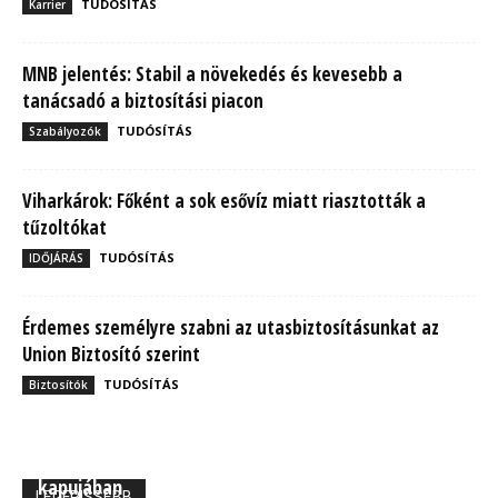
TUDÓSÍTÁS
Karrier
MNB jelentés: Stabil a növekedés és kevesebb a
tanácsadó a biztosítási piacon
TUDÓSÍTÁS
Szabályozók
Viharkárok: Főként a sok esővíz miatt riasztották a
tűzoltókat
TUDÓSÍTÁS
IDŐJÁRÁS
Érdemes személyre szabni az utasbiztosításunkat az
Union Biztosító szerint
TUDÓSÍTÁS
Biztosítók
MBH Befektetői Kerekasztal: Korszakos változások
kapujában
LEGFRISSEBB