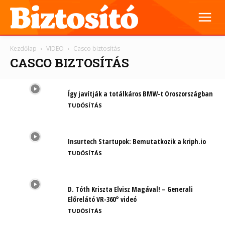
Kezdőlap
VIDEO
Casco biztosítás
CASCO BIZTOSÍTÁS
Így javítják a totálkáros BMW-t Oroszországban
TUDÓSÍTÁS
Insurtech Startupok: Bemutatkozik a kriph.io
TUDÓSÍTÁS
D. Tóth Kriszta Elvisz Magával! – Generali
Előrelátó VR-360° videó
TUDÓSÍTÁS