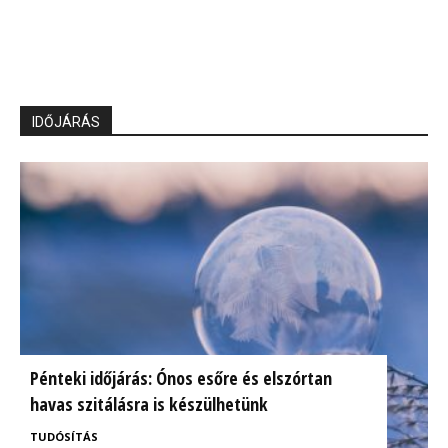
IDŐJÁRÁS
Pénteki időjárás: Ónos esőre és elszórtan
havas szitálásra is készülhetünk
TUDÓSÍTÁS