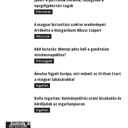
nyugdíjpénztári tagok
Pénztárak
A magyar biztosítási szektor eredményeit
értékelte a Hungarikum Alkusz Csoport
Alkuszok
K&H kutatás: Mennyi pénz kell a gondtalan
mindennapokhoz?
Pénzügyek
Ámulva figyeli Európa, mit művelt az Otthon Start
a magyar lakásárakkal
Ingatlan
Balla Ingatlan: Kormányváltás utáni bizakodás és
kérdőjelek az ingatlanpiacon
Ingatlan
Komoly díjat nyert az UNION Biztosító!
INTERJÚK