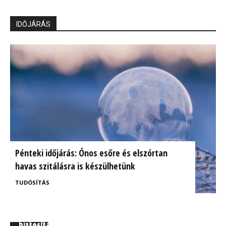
IDŐJÁRÁS
Pénteki időjárás: Ónos esőre és elszórtan
havas szitálásra is készülhetünk
TUDÓSÍTÁS
BrokerExpo összefoglaló: Izgalmasnak ígérkezik a
Ügyfélorientált kárrendezés a CIG Pannónia
biztosítás jövője!