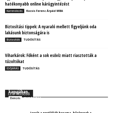
hatékonyabb online kárügyintézést
Kocsis Ferenc Árpád MBA
Kárrendezés
Biztosítási tippek: A nyaraló mellett figyeljünk oda
lakásunk biztonságára is
TUDÓSÍTÁS
Biztosítók
Viharkárok: Főként a sok esővíz miatt riasztották a
tűzoltókat
TUDÓSÍTÁS
IDŐJÁRÁS
MBH Befektetői Kerekasztal: Korszakos változások
kapujában
LEGFRISSEBB
TUDÓSÍTÁS
Elemzés
Javult a portfóliók hozama, hűségesek a