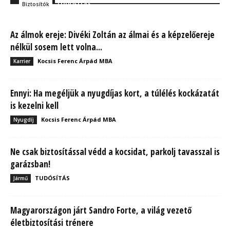
TUDÓSÍTÁS
Biztosítók
Az álmok ereje: Divéki Zoltán az álmai és a képzelőereje
nélkül sosem lett volna...
Kocsis Ferenc Árpád MBA
Karrier
Ennyi: Ha megéljük a nyugdíjas kort, a túlélés kockázatát
is kezelni kell
Kocsis Ferenc Árpád MBA
Nyugdíj
Ne csak biztosítással védd a kocsidat, parkolj tavasszal is
garázsban!
TUDÓSÍTÁS
Jármű
Magyarországon járt Sandro Forte, a világ vezető
életbiztosítási trénere