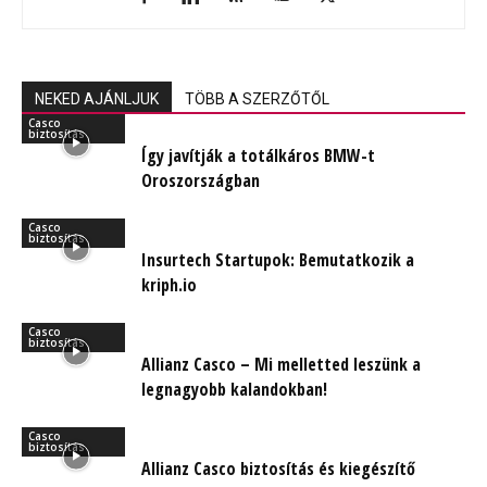
NEKED AJÁNLJUK
TÖBB A SZERZŐTŐL
Casco
biztosítás
Így javítják a totálkáros BMW-t
Oroszországban
Casco
biztosítás
Insurtech Startupok: Bemutatkozik a
kriph.io
Casco
biztosítás
Allianz Casco – Mi melletted leszünk a
legnagyobb kalandokban!
Casco
biztosítás
Allianz Casco biztosítás és kiegészítő