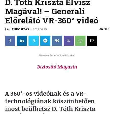
D. Tóth Kriszta Elvisz
Magával! – Generali
Előrelátó VR-360° videó
Írta:
TUDÓSÍTÁS
-
2017.10.29.
321
Kövesse Facebook oldalunkat!
Biztosító Magazin
A 360°-os videónak és a VR-
technológiának köszönhetően
most beülhetsz D. Tóth Kriszta