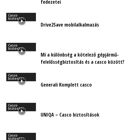
fedezetei
Casco
biztosítás
Drive2Save mobilalkalmazás
Casco
biztosítás
Mi a különbség a kötelező gépjármű-
felelősségbiztosítás és a casco között?
Casco
biztosítás
Generali Komplett casco
Casco
biztosítás
UNIQA – Casco biztosítások
Casco
biztosítás