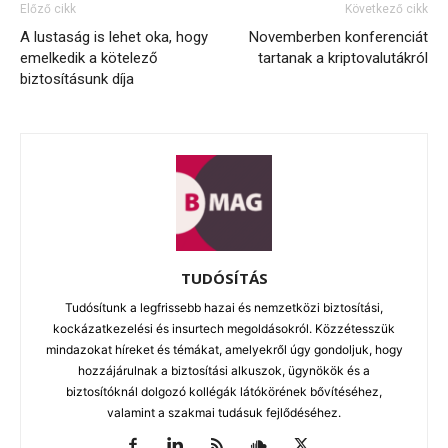
Előző cikk
Következő cikk
A lustaság is lehet oka, hogy
Novemberben konferenciát
emelkedik a kötelező
tartanak a kriptovalutákról
biztosításunk díja
TUDÓSÍTÁS
Tudósítunk a legfrissebb hazai és nemzetközi biztosítási,
kockázatkezelési és insurtech megoldásokról. Közzétesszük
mindazokat híreket és témákat, amelyekről úgy gondoljuk, hogy
hozzájárulnak a biztosítási alkuszok, ügynökök és a
biztosítóknál dolgozó kollégák látókörének bővítéséhez,
valamint a szakmai tudásuk fejlődéséhez.