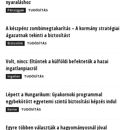
nyaraláshoz
TUDÓSÍTÁS
Pénzügyek
A készpénz zombimegtakarítás – A kormány stratégiai
ágazatnak tekinti a biztosítást
TUDÓSÍTÁS
Biztosítók
Volt, nincs: Eltűntek a külföldi befektetők a hazai
ingatlanpiacról
TUDÓSÍTÁS
Ingatlan
Lépett a Hungarikum: Gyakornoki programmal
egybekötött egyetemi szintű biztosítási képzés indul
TUDÓSÍTÁS
Karrier
Egyre többen választják a hagyományosnál jóval