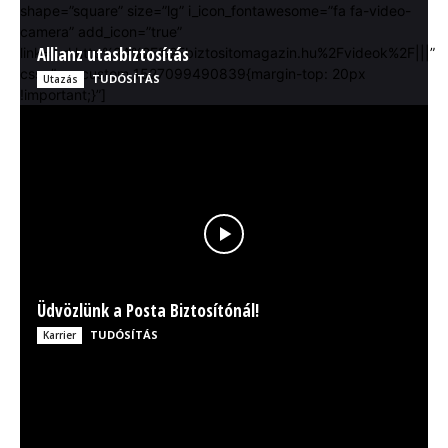
shape=”square” size=”lg” i_icon_fontawesome=”fa fa-video-
camera” add_icon=”true”
D. Tóth Kriszta Elvisz Magával! – Generali Előrelátó
Allianz utasbiztosítás
link=”url:http%3A%2F%2Fbiztositomagazin.hu%2Fvideok%2F|||”
Üdvözlünk a Posta Biztosítónál!
MediHelp: A magán egészségbiztosítás előnyei
VR-360° videó
css=”.vc_custom_1527099490839{margin-top: 20px
TUDÓSÍTÁS
Utazás
TUDÓSÍTÁS
Karrier
TUDÓSÍTÁS
Egészségbiztosítás
TUDÓSÍTÁS
Casco biztosítás
!important;}”]
Fundamenta Megvalósító Extra Lakáshitel
TUDÓSÍTÁS
Lakásbiztosítás