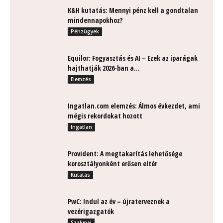
K&H kutatás: Mennyi pénz kell a gondtalan
mindennapokhoz?
Pénzügyek
Equilor: Fogyasztás és AI – Ezek az iparágak
hajthatják 2026-ban a...
Elemzés
Ingatlan.com elemzés: Álmos évkezdet, ami
mégis rekordokat hozott
Ingatlan
Provident: A megtakarítás lehetősége
korosztályonként erősen eltér
Kutatás
PwC: Indul az év – újraterveznek a
vezérigazgatók
Szakmai