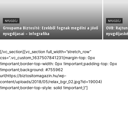
NYUGDÍJ
NYUGDÍJ
Groupama Biztosító: Ezekből fognak megélni a jövő
OVB: Rajtun
nyugdíjasai – Infografika
nyugdíjask
[/vc_section][vc_section full_width=”stretch_row”
css=”.vc_custom_1637507841231{margin-top: 0px
!important;border-top-width: 0px !important;padding-top: 0px
!important;background: #755962
url(https://biztositomagazin.hu/wp-
content/uploads/2018/05/relax_bgr_02.jpg?id=19004)
!important;border-top-style: solid !important;}”]
LIFESTYLE