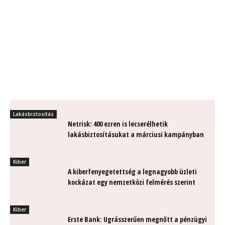
Lakásbiztosítás
Netrisk: 400 ezren is lecserélhetik
lakásbiztosításukat a márciusi kampányban
Kiber
A kiberfenyegetettség a legnagyobb üzleti
kockázat egy nemzetközi felmérés szerint
Kiber
Erste Bank: Ugrásszerűen megnőtt a pénzügyi