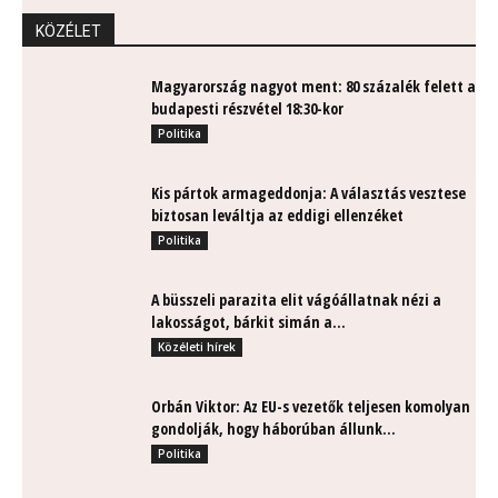
KÖZÉLET
Magyarország nagyot ment: 80 százalék felett a
budapesti részvétel 18:30-kor
Politika
Kis pártok armageddonja: A választás vesztese
biztosan leváltja az eddigi ellenzéket
Politika
A büsszeli parazita elit vágóállatnak nézi a
lakosságot, bárkit simán a...
Közéleti hírek
Orbán Viktor: Az EU-s vezetők teljesen komolyan
gondolják, hogy háborúban állunk...
Politika