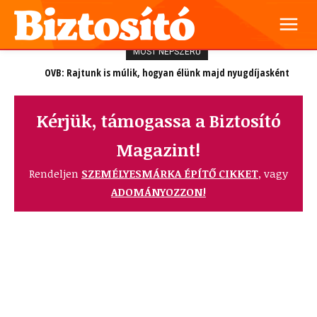
MOST NÉPSZERŰ
OVB: Rajtunk is múlik, hogyan élünk majd nyugdíjasként
Kérjük, támogassa a Biztosító
Magazint!
Rendeljen
SZEMÉLYESMÁRKA ÉPÍTŐ CIKKET
, vagy
ADOMÁNYOZZON!