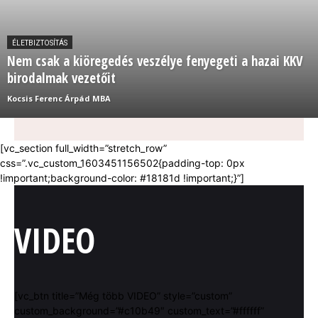
ÉLETBIZTOSÍTÁS
Nem csak a kiöregedés veszélye fenyegeti a hazai KKV
birodalmak vezetőit
Kocsis Ferenc Árpád MBA
[vc_section full_width=”stretch_row”
css=”.vc_custom_1603451156502{padding-top: 0px
!important;background-color: #18181d !important;}”]
VIDEO
[vc_btn title=”Még több VIDEO” style=”custom”
custom_background=”#c10b49″ custom_text=”#ffffff”