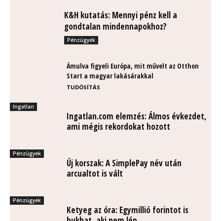
K&H kutatás: Mennyi pénz kell a
gondtalan mindennapokhoz?
Pénzügyek
Ámulva figyeli Európa, mit művelt az Otthon
Start a magyar lakásárakkal
TUDÓSÍTÁS
Ingatlan
Ingatlan.com elemzés: Álmos évkezdet,
ami mégis rekordokat hozott
Pénzügyek
Új korszak: A SimplePay név után
arcualtot is vált
Pénzügyek
Ketyeg az óra: Egymillió forintot is
bukhat, aki nem lép