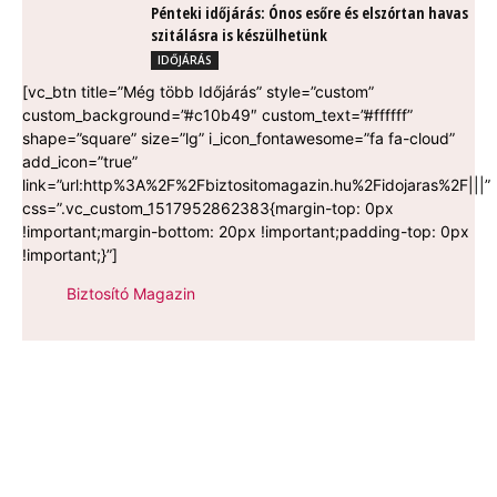
Pénteki időjárás: Ónos esőre és elszórtan havas
szitálásra is készülhetünk
IDŐJÁRÁS
[vc_btn title=”Még több Időjárás” style=”custom”
custom_background=”#c10b49″ custom_text=”#ffffff”
shape=”square” size=”lg” i_icon_fontawesome=”fa fa-cloud”
add_icon=”true”
link=”url:http%3A%2F%2Fbiztositomagazin.hu%2Fidojaras%2F|||”
css=”.vc_custom_1517952862383{margin-top: 0px
!important;margin-bottom: 20px !important;padding-top: 0px
!important;}”]
Biztosító Magazin