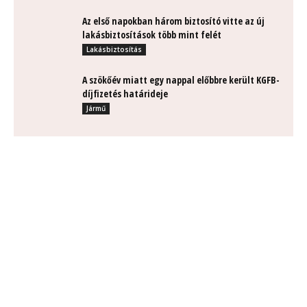
Az első napokban három biztosító vitte az új
lakásbiztosítások több mint felét
Lakásbiztosítás
A szökőév miatt egy nappal előbbre került KGFB-
díjfizetés határideje
Jármű