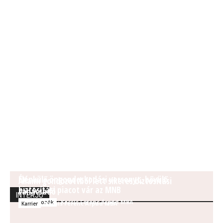
Élénkülő öngondoskodási versenyt, bővülő
Állami gondozottból lett sikeres biztosítási
biztosítási piacot vár az MNB
tanácsadó
INTERJÚ
Kocsis Ferenc Árpád MBA
Szabályozók
Kocsis Ferenc Árpád MBA
Karrier