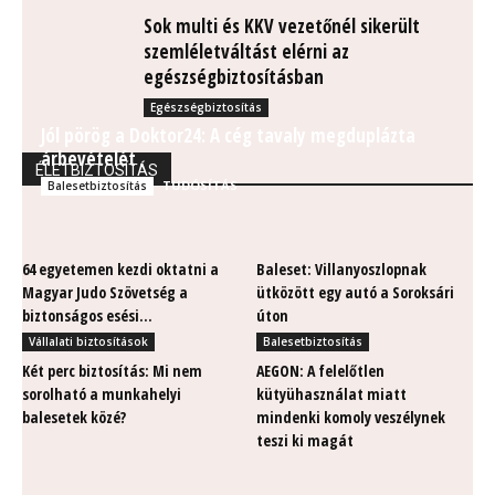
Sok multi és KKV vezetőnél sikerült
szemléletváltást elérni az
egészségbiztosításban
Egészségbiztosítás
Jól pörög a Doktor24: A cég tavaly megduplázta
árbevételét
ÉLETBIZTOSÍTÁS
TUDÓSÍTÁS
Balesetbiztosítás
Balesetbiztosítás
Balesetbiztosítás
64 egyetemen kezdi oktatni a
Baleset: Villanyoszlopnak
Magyar Judo Szövetség a
ütközött egy autó a Soroksári
biztonságos esési...
úton
Vállalati biztosítások
Balesetbiztosítás
Két perc biztosítás: Mi nem
AEGON: A felelőtlen
sorolható a munkahelyi
kütyühasználat miatt
balesetek közé?
mindenki komoly veszélynek
teszi ki magát