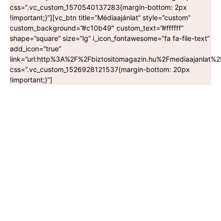
css=”.vc_custom_1570540137283{margin-bottom: 2px
!important;}”][vc_btn title=”Médiaajánlat” style=”custom”
custom_background=”#c10b49″ custom_text=”#ffffff”
shape=”square” size=”lg” i_icon_fontawesome=”fa fa-file-text”
add_icon=”true”
link=”url:http%3A%2F%2Fbiztositomagazin.hu%2Fmediaajanlat%2F
css=”.vc_custom_1526928121537{margin-bottom: 20px
!important;}”]