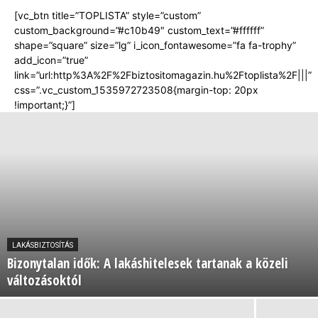
[vc_btn title=”TOPLISTA” style=”custom”
custom_background=”#c10b49″ custom_text=”#ffffff”
shape=”square” size=”lg” i_icon_fontawesome=”fa fa-trophy”
add_icon=”true”
link=”url:http%3A%2F%2Fbiztositomagazin.hu%2Ftoplista%2F|||”
css=”.vc_custom_1535972723508{margin-top: 20px
!important;}”]
LAKÁSBIZTOSÍTÁS
Bizonytalan idők: A lakáshitelesek tartanak a közeli
változásoktól