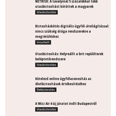
NETRISK: A tavalyinál 5 százalékkal több
utasbiztosítást kötöttek a magyarok
Utasbiztosítás
Biztosításkötés digitális ügyfél-átvilágítással:
nincs szükség drága rendszerekre a
megtérüléshez
Insurtech
Utasbiztosítás: Helyreállt a brit repülőterek
beléptetőrendszere
Utasbiztosítás
Kötelező online ügyfélazonosítás az
életbiztosítások értékesítéséhez
Életbiztosítás
A Wizz Air 6 új járatot indít Budapestről
Utasbiztosítás