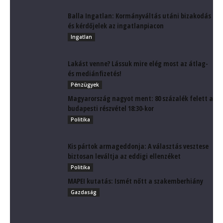
Balla Ingatlan: Kormányváltás utáni bizakodás
és kérdőjelek az ingatlanpiacon
Ingatlan
Lakást venne? Lássuk mire elég most az átlag-
és mediánfizetés!
Pénzügyek
Magyarország nagyot ment: 80 százalék felett a
budapesti részvétel 18:30-kor
Politika
Kis pártok armageddonja: A választás vesztese
biztosan leváltja az eddigi ellenzéket
Politika
MAPEI kutatás: Ismét nőtt a szakemberhiány
Gazdaság