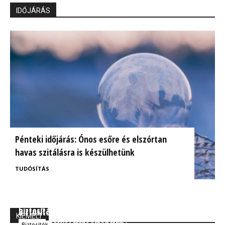
IDŐJÁRÁS
Pénteki időjárás: Ónos esőre és elszórtan
havas szitálásra is készülhetünk
TUDÓSÍTÁS
BrokerExpo összefoglaló: Izgalmasnak ígérkezik a
Ügyfélorientált kárrendezés a CIG Pannónia
biztosítás jövője!
Biztosítónál
KIEMELT
Kocsis Ferenc Árpád MBA
Szakmai
Kocsis Ferenc Árpád MBA
Biztosítók