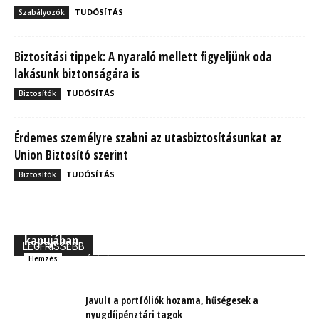
TUDÓSÍTÁS
Szabályozók
Biztosítási tippek: A nyaraló mellett figyeljünk oda
lakásunk biztonságára is
TUDÓSÍTÁS
Biztosítók
Érdemes személyre szabni az utasbiztosításunkat az
Union Biztosító szerint
TUDÓSÍTÁS
Biztosítók
MBH Befektetői Kerekasztal: Korszakos változások
kapujában
LEGFRISSEBB
TUDÓSÍTÁS
Elemzés
Javult a portfóliók hozama, hűségesek a
nyugdíjpénztári tagok