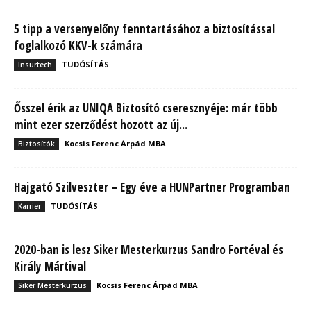
5 tipp a versenyelőny fenntartásához a biztosítással
foglalkozó KKV-k számára
TUDÓSÍTÁS
Insurtech
Ősszel érik az UNIQA Biztosító cseresznyéje: már több
mint ezer szerződést hozott az új...
Kocsis Ferenc Árpád MBA
Biztosítók
Hajgató Szilveszter – Egy éve a HUNPartner Programban
TUDÓSÍTÁS
Karrier
2020-ban is lesz Siker Mesterkurzus Sandro Fortéval és
Király Mártival
Kocsis Ferenc Árpád MBA
Siker Mesterkurzus