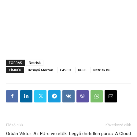
FORRÁS
Netrisk
CÍMKÉK
Besnyő Márton
CASCO
KGFB
Netrisk.hu
Előző cikk
Következő cikk
Orbán Viktor: Az EU-s vezetők
Legyőzhetetlen páros: A Cloud