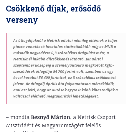
Csökkenő díjak, erősödő
verseny
Az átlagdíjaknál a Netrisk adatai némileg eltérnek a teljes
piacra vonatkozó hivatalos statisztikáktól:
míg az MNB a
második negyedévre 0,3 százalékos drágulást mért, a
Netrisknél inkább díjcsökkenés látható.
Januártól
szeptember közepéig a személyautókra megkötött kgfb-
szerződések átlagdíja 54 700 forint volt, szemben az egy
évvel korábbi 56 400 forinttal, ez 3 százalékos csökkenést
jelent. Az átlagdíj április óta folyamatosan mérséklődik,
ami azt jelzi, hogy az autósok egyre inkább kihasználják a
váltással elérhető megtakarítási lehetőségeket.
– mondta
Besnyő Márton
, a Netrisk Csoport
Ausztriáért és Magyarországért felelős