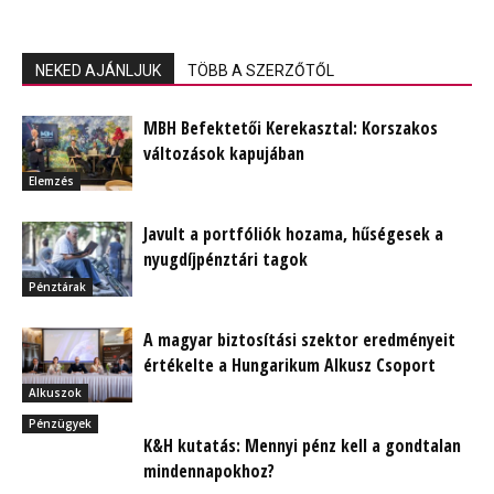
NEKED AJÁNLJUK
TÖBB A SZERZŐTŐL
MBH Befektetői Kerekasztal: Korszakos
változások kapujában
Elemzés
Javult a portfóliók hozama, hűségesek a
nyugdíjpénztári tagok
Pénztárak
A magyar biztosítási szektor eredményeit
értékelte a Hungarikum Alkusz Csoport
Alkuszok
Pénzügyek
K&H kutatás: Mennyi pénz kell a gondtalan
mindennapokhoz?