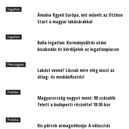
Ingatlan
Ámulva figyeli Európa, mit művelt az Otthon
Start a magyar lakásárakkal
Ingatlan
Balla Ingatlan: Kormányváltás utáni
bizakodás és kérdőjelek az ingatlanpiacon
Pénzügyek
Lakást venne? Lássuk mire elég most az
átlag- és mediánfizetés!
Politika
Magyarország nagyot ment: 80 százalék
felett a budapesti részvétel 18:30-kor
Politika
Kis pártok armageddonja: A választás