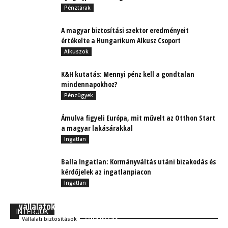
Pénztárak
A magyar biztosítási szektor eredményeit
értékelte a Hungarikum Alkusz Csoport
Alkuszok
K&H kutatás: Mennyi pénz kell a gondtalan
mindennapokhoz?
Pénzügyek
Ámulva figyeli Európa, mit művelt az Otthon Start
a magyar lakásárakkal
Ingatlan
Balla Ingatlan: Kormányváltás utáni bizakodás és
kérdőjelek az ingatlanpiacon
Ingatlan
Megtartás az új toborzás? A gondoskodó
vállalatoké a jövő!
INTERJÚK
TUDÓSÍTÁS
Vállalati biztosítások