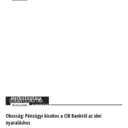
Union Biztosító: 710 ezer magyarnak van kockázati
életbiztosítása
SOKAN OLVASTÁK...
TUDÓSÍTÁS
Biztosítók
Okosság: Pénzügyi kisokos a CIB Banktól az idei
nyaraláshoz