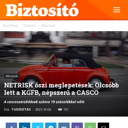
Kezdőlap
Szakma
Alkuszok
Alkuszok
NETRISK őszi meglepetések: Olcsóbb
lett a KGFB, népszerű a CASCO
A cascoszerződések száma 19 százalékkal nőtt
Írta:
TUDÓSÍTÁS
-
2025.10.06.
131