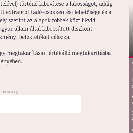
elével) történő kibővítése a lakosságot, addig
t extraprofitadó-csökkentési lehetősége és a
ly szerint az alapok többek közt likvid
agyar állam által kibocsátott diszkont
ézményi befektetőket célozza.
gy megtakarításait értékálló megtakarításba
ményében.
Hirdetés (x)