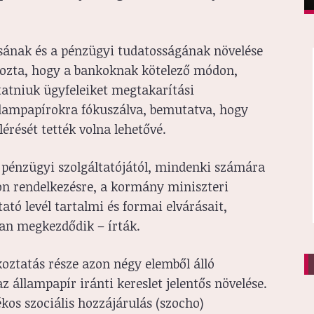
sának és a pénzügyi tudatosságának növelése
hozta, hogy a bankoknak kötelező módon,
tatniuk ügyfeleiket megtakarítási
llampapírokra fókuszálva, bemutatva, hogy
érését tették volna lehetővé.
 pénzügyi szolgáltatójától, mindenki számára
on rendelkezésre, a kormány miniszteri
tó levél tartalmi és formai elvárásait,
an megkezdődik – írták.
ékoztatás része azon négy elemből álló
 állampapír iránti kereslet jelentős növelése.
ékos szociális hozzájárulás (szocho)