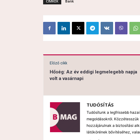
CÍMKÉK
Bank
Előző cikk
Hőség: Az év eddigi legmelegebb napja
volt a vasárnapi
TUDÓSÍTÁS
Tudósítunk a legfrissebb hazai
megoldásokról. Közzétesszük 
hozzájárulnak a biztosítási al
látókörének bővítéséhez, vala