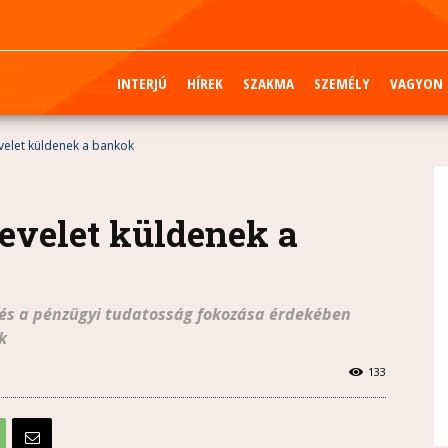
INTERJÚ
HÍREK
SZAKMA
SZEMÉLY
VAGYON
levelet küldenek a bankok
 levelet küldenek a
és a pénzügyi tudatosság fokozása érdekében
k
133