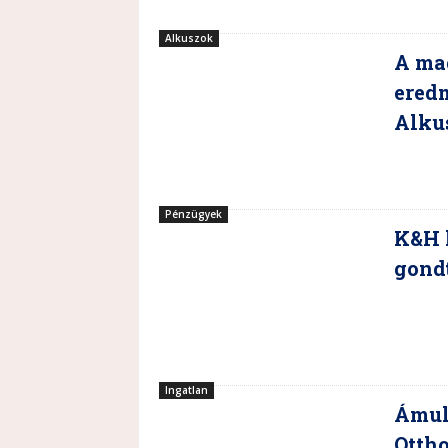
Alkuszok
A mag
ered
Alku
Pénzügyek
K&H 
gond
Ingatlan
Ámulv
Otth