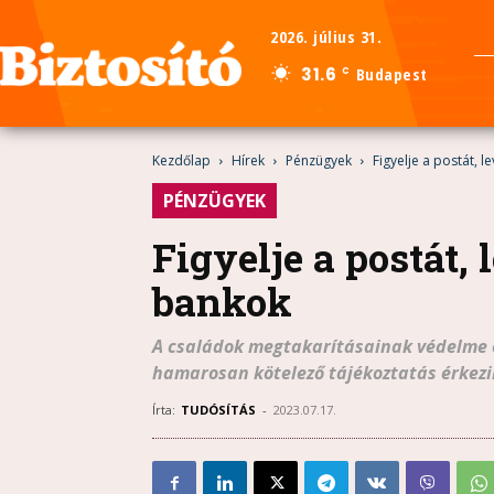
2026. július 31.
31.6
Budapest
C
Kezdőlap
Hírek
Pénzügyek
Figyelje a postát, 
PÉNZÜGYEK
Figyelje a postát,
bankok
A családok megtakarításainak védelme 
hamarosan kötelező tájékoztatás érkezi
Írta:
TUDÓSÍTÁS
-
2023.07.17.