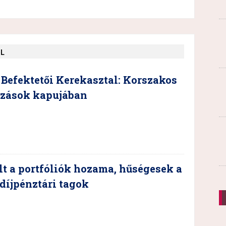
ŐL
Befektetői Kerekasztal: Korszakos
ozások kapujában
t a portfóliók hozama, hűségesek a
díjpénztári tagok