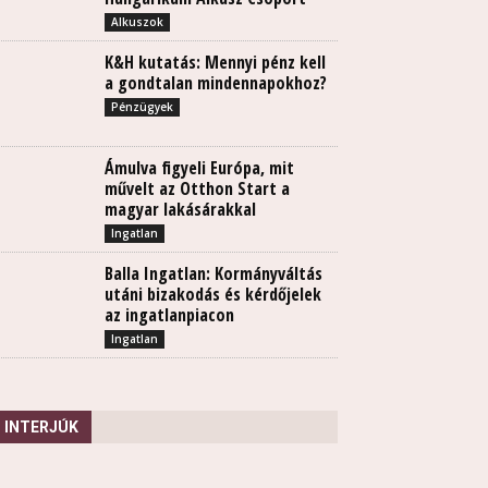
Alkuszok
K&H kutatás: Mennyi pénz kell
a gondtalan mindennapokhoz?
Pénzügyek
Ámulva figyeli Európa, mit
művelt az Otthon Start a
magyar lakásárakkal
Ingatlan
Balla Ingatlan: Kormányváltás
utáni bizakodás és kérdőjelek
az ingatlanpiacon
Ingatlan
INTERJÚK