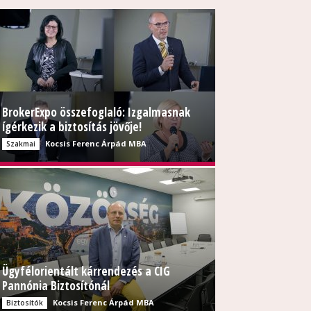
BrokerExpo összefoglaló: Izgalmasnak
ígérkezik a biztosítás jövője!
Kocsis Ferenc Árpád MBA
Szakmai
Ügyfélorientált kárrendezés a CIG
Pannónia Biztosítónál
Kocsis Ferenc Árpád MBA
Biztosítók