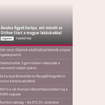
Ámulva figyeli Európa, mit művelt az
Otthon Start a magyar lakásárakkal
TUDÓSÍTÁS
Ingatlan
Volt, nincs: Eltűntek a külföldi befektetők a hazai
ingatlanpiacról
Utasbiztosítás: Egyre többen választják a
szervezett utakat nyáron
Az Európai Biztosítási és Nyugdíjfelügyelet is
óva int a kriptovalutáktól
300 fő a cél: Komoly hálózatfejlesztésbe fog a
ROAR csapata
Álomból valóság – Az EFS Zrt. születése