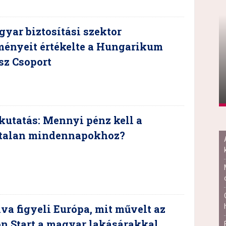
yar biztosítási szektor
ményeit értékelte a Hungarikum
sz Csoport
kutatás: Mennyi pénz kell a
talan mindennapokhoz?
a figyeli Európa, mit művelt az
on Start a magyar lakásárakkal