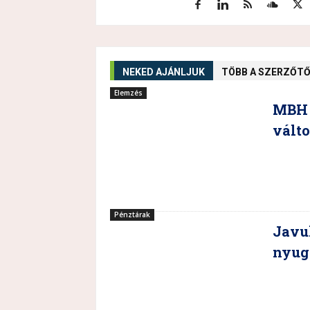
NEKED AJÁNLJUK
TÖBB A SZERZŐT
Elemzés
MBH 
vált
Pénztárak
Javul
nyug