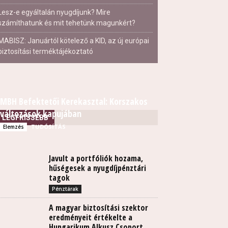
Lesz-e egyáltalán nyugdíjunk? Mire
számíthatunk és mit tehetünk magunkért?
MABISZ: Januártól kötelező a KID, az új európai
biztosítási terméktájékoztató
MBH Befektetői Kerekasztal: Korszakos
változások kapujában
LEGFRISSEBB
TUDÓSÍTÁS
Elemzés
Javult a portfóliók hozama,
hűségesek a nyugdíjpénztári
tagok
Pénztárak
A magyar biztosítási szektor
eredményeit értékelte a
Hungarikum Alkusz Csoport