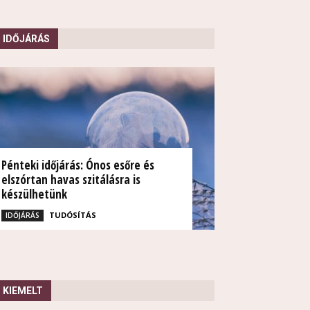
IDŐJÁRÁS
Pénteki időjárás: Ónos esőre és
elszórtan havas szitálásra is
készülhetünk
TUDÓSÍTÁS
IDŐJÁRÁS
KIEMELT