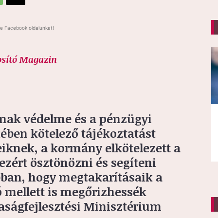
e Facebook oldalunkat!
osító Magazin
inak védelme és a pénzügyi
ében kötelező tájékoztatást
iknek, a kormány elkötelezett a
ezért ösztönözni és segíteni
bban, hogy megtakarításaik a
ió mellett is megőrizhessék
aságfejlesztési Minisztérium