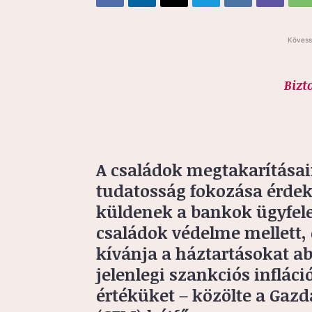
Kövess
Bizt
A családok megtakarítása
tudatosság fokozása érdek
küldenek a bankok ügyfele
családok védelme mellett, 
kívánja a háztartásokat a
jelenlegi szankciós inflác
értéküket – közölte a Gazd