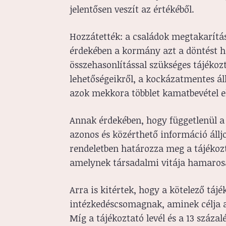
jelentősen veszít az értékéből.
Hozzátették: a családok megtakarítá
érdekében a kormány azt a döntést 
összehasonlítással szükséges tájékoz
lehetőségeikről, a kockázatmentes á
azok mekkora többlet kamatbevétel el
Annak érdekében, hogy függetlenül a
azonos és közérthető információ állj
rendeletben határozza meg a tájékozta
amelynek társadalmi vitája hamaros
Arra is kitértek, hogy a kötelező táj
intézkedéscsomagnak, aminek célja az
Míg a tájékoztató levél és a 13 százal