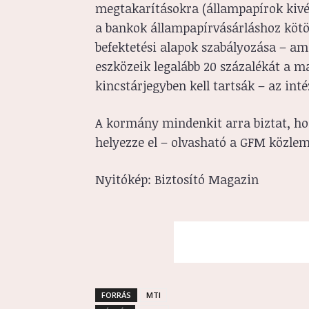
megtakarításokra (állampapírok kivét
a bankok állampapírvásárláshoz kötöt
befektetési alapok szabályozása – ame
eszközeik legalább 20 százalékát a m
kincstárjegyben kell tartsák – az int
A kormány mindenkit arra biztat, ho
helyezze el – olvasható a GFM közle
Nyitókép: Biztosító Magazin
FORRÁS
MTI