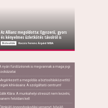
Az Allianz megoldotta: Egyszerű, gyors
és kényelmes üzletkötés távolról is
Kocsis Ferenc Árpád MBA
Biztosítók
A nyári fürdőzésnek is megvannak a maga jogi
kockázatai
Megérkezett a megoldás a biztosításközvetítő
cégek kihívásaira: A szolgáltató centrum!
Gálik Klára: A munkahelyi stresszt nem kezelni,
hanem feloldani kell
Élénkülő öngondoskodási versenyt, bővülő