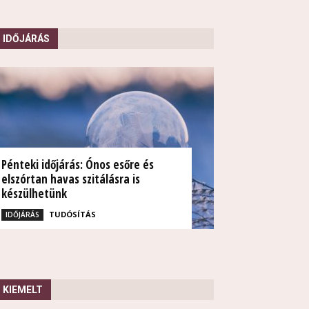
IDŐJÁRÁS
Pénteki időjárás: Ónos esőre és
elszórtan havas szitálásra is
készülhetünk
TUDÓSÍTÁS
IDŐJÁRÁS
KIEMELT