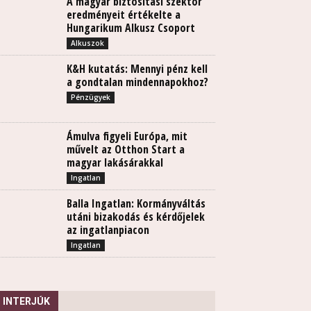
A magyar biztosítási szektor
eredményeit értékelte a
Hungarikum Alkusz Csoport
Alkuszok
K&H kutatás: Mennyi pénz kell
a gondtalan mindennapokhoz?
Pénzügyek
Ámulva figyeli Európa, mit
művelt az Otthon Start a
magyar lakásárakkal
Ingatlan
Balla Ingatlan: Kormányváltás
utáni bizakodás és kérdőjelek
az ingatlanpiacon
Ingatlan
INTERJÚK