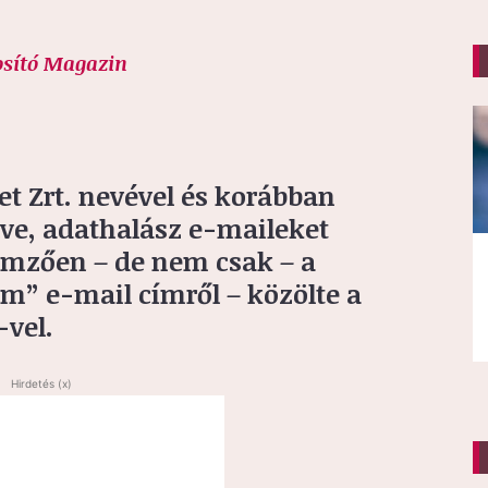
osító Magazin
t Zrt. nevével és korábban
lve, adathalász e-maileket
lemzően – de nem csak – a
” e-mail címről – közölte a
-vel.
Hirdetés (x)