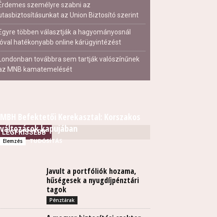
Érdemes személyre szabni az
utasbiztosításunkat az Union Biztosító szerint
Egyre többen választják a hagyományosnál
jóval hatékonyabb online kárügyintézést
Londonban továbbra sem tartják valószínűnek
az MNB kamatemelését
MBH Befektetői Kerekasztal: Korszakos
változások kapujában
LEGFRISSEBB
TUDÓSÍTÁS
Elemzés
Javult a portfóliók hozama,
hűségesek a nyugdíjpénztári
tagok
Pénztárak