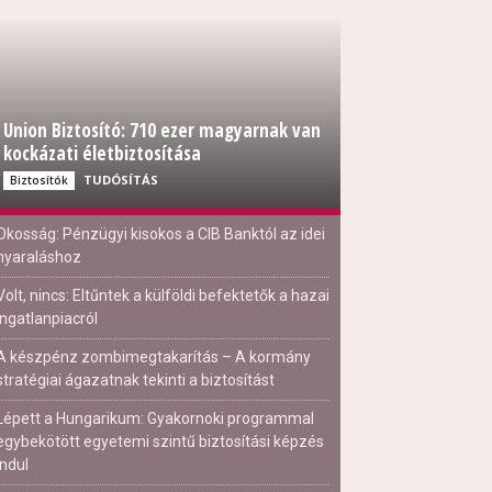
Union Biztosító: 710 ezer magyarnak van
kockázati életbiztosítása
TUDÓSÍTÁS
Biztosítók
Okosság: Pénzügyi kisokos a CIB Banktól az idei
nyaraláshoz
Volt, nincs: Eltűntek a külföldi befektetők a hazai
ingatlanpiacról
A készpénz zombimegtakarítás – A kormány
stratégiai ágazatnak tekinti a biztosítást
Lépett a Hungarikum: Gyakornoki programmal
egybekötött egyetemi szintű biztosítási képzés
indul