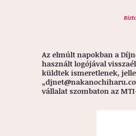
Bizt
Az elmúlt napokban a Díjne
használt logójával visszaé
küldtek ismeretlenek, jel
„djnet@nakanochiharu.com
vállalat szombaton az MTI