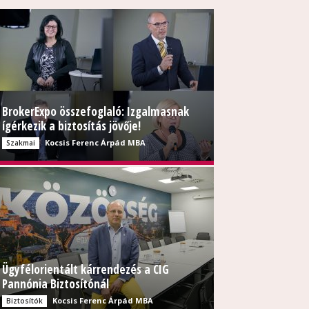
BrokerExpo összefoglaló: Izgalmasnak
ígérkezik a biztosítás jövője!
Kocsis Ferenc Árpád MBA
Szakmai
Ügyfélorientált kárrendezés a CIG
Pannónia Biztosítónál
Kocsis Ferenc Árpád MBA
Biztosítók