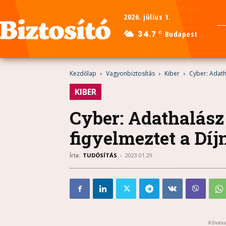
2026. július 1.
34.7
Budapest
C
Kezdőlap
Vagyonbiztosítás
Kiber
Cyber: Adath
KIBER
Cyber: Adathalás
figyelmeztet a Díj
Írta:
TUDÓSÍTÁS
-
2023.01.29.
Kövess