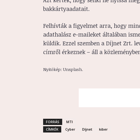
Azt kérték, hogy senki ne nyissa meg a
bakkártyaadatait.
Felhívták a figyelmet arra, hogy mind
adathalász e-maileket általában isme
küldik. Ezzel szemben a Díjnet Zrt. l
címről érkeznek – áll a közleménybe
Nyitókép: Unsplash.
FORRÁS
MTI
CÍMKÉK
Cyber
Díjnet
kiber