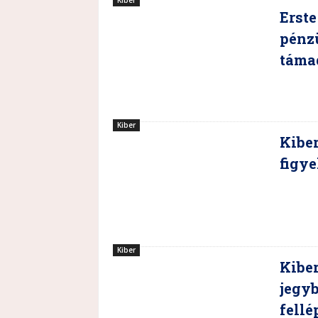
Kiber
Erste
pénz
táma
Kiber
Kiber
figye
Kiber
Kiber
jegyb
fellé