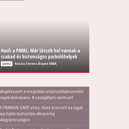
Hasít a PARKL: Már látszik hol vannak a
szabad és biztonságos parkolóhelyek
Kocsis Ferenc Árpád MBA
Jármű
Megérkezett a megoldás a biztosításközvetítő
cégek kihívásaira: A szolgáltató centrum!
A PANNON-SAFE story: Húsz éves lett az egyik
legrégibb biztosítási alkuszcég
Magyarországon