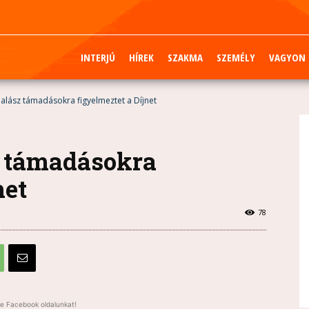
INTERJÚ
HÍREK
SZAKMA
SZEMÉLY
VAGYON
alász támadásokra figyelmeztet a Díjnet
z támadásokra
net
78
e Facebook oldalunkat!