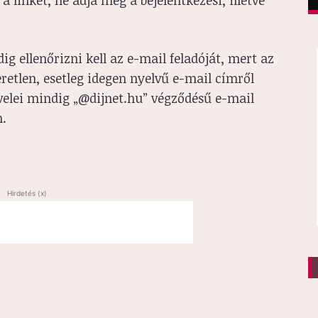
 linket, ne adja meg a bejelentkezési, illetve
ig ellenőrizni kell az e-mail feladóját, mert az
retlen, esetleg idegen nyelvű e-mail címről
evelei mindig „@dijnet.hu” végződésű e-mail
n.
Hirdetés (x)