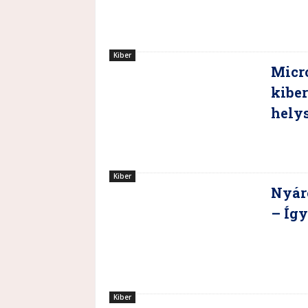
Kiber
Micro
kiber
hely
Kiber
Nyáro
– Így
Kiber