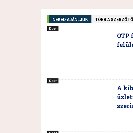
NEKED AJÁNLJUK
TÖBB A SZERZŐT
Kiber
OTP f
felül
Kiber
A ki
üzlet
szeri