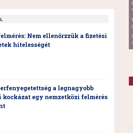
ŐL
elmérés: Nem ellenőrzzük a fizetési
etek hitelességét
berfenyegetettség a legnagyobb
i kockázat egy nemzetközi felmérés
nt