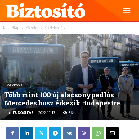
Kezdőlap
Közélet
Közlekedés
Közlekedés
Több mint 100 új alacsonypadlós
Mercedes busz érkezik Budapestre
Írta:
TUDÓSÍTÁS
-
2022.10.13.
364