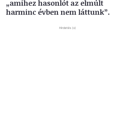
„amihez hasonlót az elmúlt
harminc évben nem láttunk”.
Hirdetés (x)