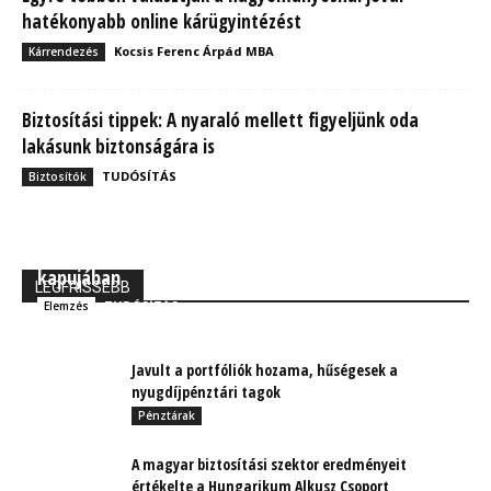
hatékonyabb online kárügyintézést
Kocsis Ferenc Árpád MBA
Kárrendezés
Biztosítási tippek: A nyaraló mellett figyeljünk oda
lakásunk biztonságára is
TUDÓSÍTÁS
Biztosítók
MBH Befektetői Kerekasztal: Korszakos változások
kapujában
LEGFRISSEBB
TUDÓSÍTÁS
Elemzés
Javult a portfóliók hozama, hűségesek a
nyugdíjpénztári tagok
Pénztárak
A magyar biztosítási szektor eredményeit
értékelte a Hungarikum Alkusz Csoport