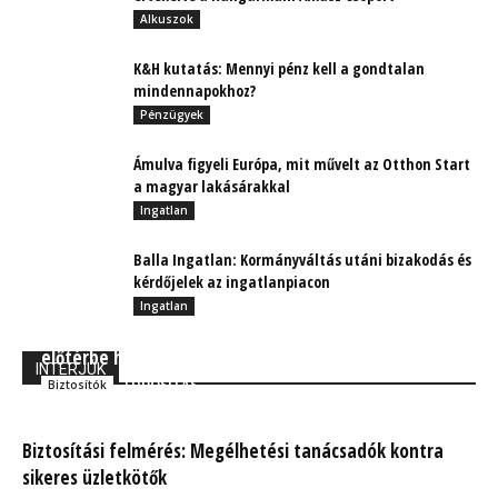
Alkuszok
K&H kutatás: Mennyi pénz kell a gondtalan
mindennapokhoz?
Pénzügyek
Ámulva figyeli Európa, mit művelt az Otthon Start
a magyar lakásárakkal
Ingatlan
Balla Ingatlan: Kormányváltás utáni bizakodás és
kérdőjelek az ingatlanpiacon
Ingatlan
Még gyorsabb digitalizáció az emberi kapcsolatok
előtérbe helyezésével
INTERJÚK
TUDÓSÍTÁS
Biztosítók
Biztosítási felmérés: Megélhetési tanácsadók kontra
sikeres üzletkötők