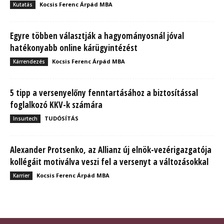
Kocsis Ferenc Árpád MBA
Kutatás
Egyre többen választják a hagyományosnál jóval
hatékonyabb online kárügyintézést
Kocsis Ferenc Árpád MBA
Kárrendezés
5 tipp a versenyelőny fenntartásához a biztosítással
foglalkozó KKV-k számára
TUDÓSÍTÁS
Insurtech
Alexander Protsenko, az Allianz új elnök-vezérigazgatója
kollégáit motiválva veszi fel a versenyt a változásokkal
Kocsis Ferenc Árpád MBA
Karrier