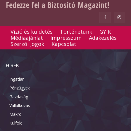
Fedezze fel a Biztosító Magazint!
Vízió és küldetés
Történetünk
GYIK
Médiaajánlat
Impresszum
Adakezelés
Szerzői jogok
Kapcsolat
HÍREK
Ingatlan
Pénzügyek
Gazdaság
Vállalkozás
Makro
Külföld