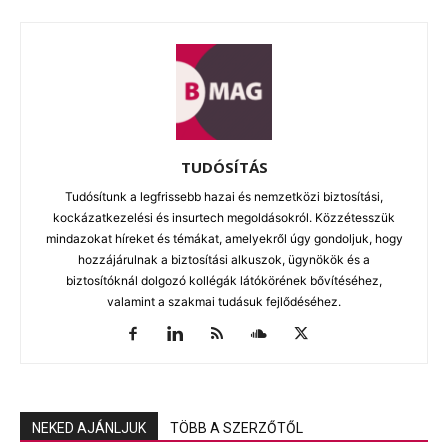
TUDÓSÍTÁS
Tudósítunk a legfrissebb hazai és nemzetközi biztosítási,
kockázatkezelési és insurtech megoldásokról. Közzétesszük
mindazokat híreket és témákat, amelyekről úgy gondoljuk, hogy
hozzájárulnak a biztosítási alkuszok, ügynökök és a
biztosítóknál dolgozó kollégák látókörének bővítéséhez,
valamint a szakmai tudásuk fejlődéséhez.
NEKED AJÁNLJUK
TÖBB A SZERZŐTŐL