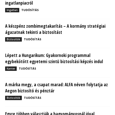
ingatlanpiacról
TUDÓSÍTÁS
Ingatlan
A készpénz zombimegtakarítás – A kormány stratégiai
ágazatnak tekinti a biztosítást
TUDÓSÍTÁS
Biztosítók
Lépett a Hungarikum: Gyakornoki programmal
egybekötött egyetemi szintű biztosítási képzés indul
TUDÓSÍTÁS
Karrier
A márka megy, a csapat marad: ALFA néven folytatja az
Aegon biztosító és pénztár
TUDÓSÍTÁS
Biztosítók
Egyre többen választják a hagyományosnál jóval