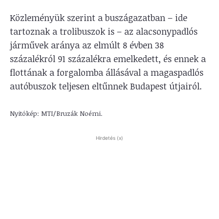
Közleményük szerint a buszágazatban – ide
tartoznak a trolibuszok is – az alacsonypadlós
járművek aránya az elmúlt 8 évben 38
százalékról 91 százalékra emelkedett, és ennek a
flottának a forgalomba állásával a magaspadlós
autóbuszok teljesen eltűnnek Budapest útjairól.
Nyitókép: MTI/Bruzák Noémi.
Hirdetés (x)