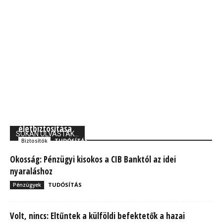
Union Biztosító: 710 ezer magyarnak van kockázati
életbiztosítása
SOKAN OLVASTÁK...
TUDÓSÍTÁS
Biztosítók
Okosság: Pénzügyi kisokos a CIB Banktól az idei
nyaraláshoz
TUDÓSÍTÁS
Pénzügyek
Volt, nincs: Eltűntek a külföldi befektetők a hazai