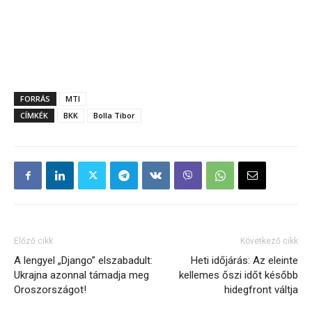
FORRÁS
MTI
CÍMKÉK
BKK
Bolla Tibor
Előző cikk
Következő cikk
A lengyel „Django” elszabadult:
Heti időjárás: Az eleinte
Ukrajna azonnal támadja meg
kellemes őszi időt később
Oroszországot!
hidegfront váltja