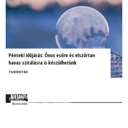
Pénteki időjárás: Ónos esőre és elszórtan
havas szitálásra is készülhetünk
TUDÓSÍTÁS
BrokerExpo összefoglaló: Izgalmasnak ígérkezik a
Ügyfélorientált kárrendezés a CIG Pannónia
biztosítás jövője!
Biztosítónál
KIEMELT
Kocsis Ferenc Árpád MBA
Szakmai
Kocsis Ferenc Árpád MBA
Biztosítók