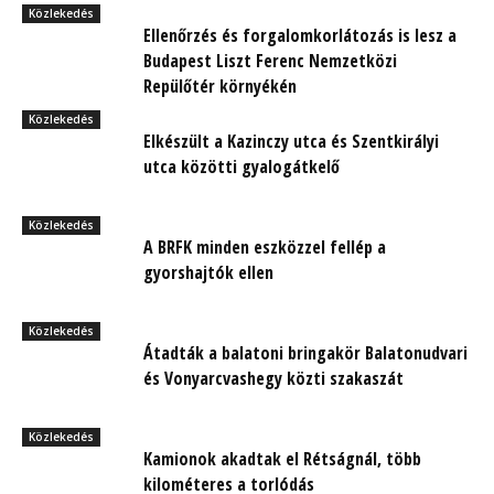
Közlekedés
Ellenőrzés és forgalomkorlátozás is lesz a
Budapest Liszt Ferenc Nemzetközi
Repülőtér környékén
Közlekedés
Elkészült a Kazinczy utca és Szentkirályi
utca közötti gyalogátkelő
Közlekedés
A BRFK minden eszközzel fellép a
gyorshajtók ellen
Közlekedés
Átadták a balatoni bringakör Balatonudvari
és Vonyarcvashegy közti szakaszát
Közlekedés
Kamionok akadtak el Rétságnál, több
kilométeres a torlódás