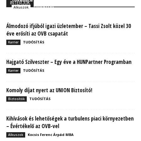
INTERJÚK
TUDÓSÍTÁS
Alkuszok
Álmodozó ifjúból igazi üzletember – Tassi Zsolt közel 30
éve erősíti az OVB csapatát
TUDÓSÍTÁS
Karrier
Hajgató Szilveszter – Egy éve a HUNPartner Programban
TUDÓSÍTÁS
Karrier
Komoly díjat nyert az UNION Biztosító!
TUDÓSÍTÁS
Biztosítók
Kihívások és lehetőségek a turbulens piaci környezetben
– Évértékelő az OVB-vel
Kocsis Ferenc Árpád MBA
Alkuszok