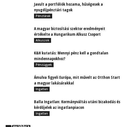
Javult a portfóliók hozama, hűségesek a
nyugdíjpénztári tagok
Pénztárak
A magyar biztosítási szektor eredményeit
értékelte a Hungarikum Alkusz Csoport
Alkuszok
K&H kutatás: Mennyi pénz kell a gondtalan
mindennapokhoz?
Pénzügyek
Ámulva figyeli Európa, mit művelt az Otthon Start
a magyar lakásárakkal
Ingatlan
Balla Ingatlan: Kormányváltás utáni bizakodás és
kérdőjelek az ingatlanpiacon
Ingatlan
Továbbra is növekedési pályán az EFS Zrt.