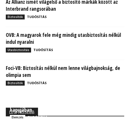
Az Allianz ismét világelső a biztosító márkák között az
Interbrand rangsorában
TUDÓSÍTÁS
Biztosítók
OVB: A magyarok fele még mindig utasbiztosítás nélkül
indul nyaralni
TUDÓSÍTÁS
Utasbiztosítás
Foci-VB: Biztosítás nélkül nem lenne világbajnokság, de
olimpia sem
TUDÓSÍTÁS
Biztosítók
MBH Befektetői Kerekasztal: Korszakos változások
kapujában
LEGFRISSEBB
TUDÓSÍTÁS
Elemzés