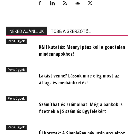
NEKED AJÁNLJUK
TÖBB A SZERZŐTŐL
Pénzügyek
K&H kutatás: Mennyi pénz kell a gondtalan
mindennapokhoz?
Pénzügyek
Lakást venne? Lássuk mire elég most az
átlag- és mediánfizetés!
Pénzügyek
Számíthat és számolhat: Még a bankok is
fizetnek a jó számlás ügyfelekért
Pénzügyek
Új korszak: A SimplePay név után arcualtot