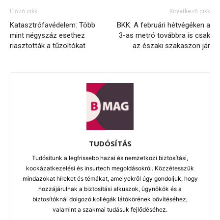
Előző cikk
Következő cikk
Katasztrófavédelem: Több
BKK: A februári hétvégéken a
mint négyszáz esethez
3-as metró továbbra is csak
riasztották a tűzoltókat
az északi szakaszon jár
TUDÓSÍTÁS
Tudósítunk a legfrissebb hazai és nemzetközi biztosítási,
kockázatkezelési és insurtech megoldásokról. Közzétesszük
mindazokat híreket és témákat, amelyekről úgy gondoljuk, hogy
hozzájárulnak a biztosítási alkuszok, ügynökök és a
biztosítóknál dolgozó kollégák látókörének bővítéséhez,
valamint a szakmai tudásuk fejlődéséhez.