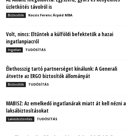
üzletkötés távolról is
Kocsis Ferenc Árpád MBA
Biztosítók
Volt, nincs: Eltűntek a külföldi befektetők a hazai
ingatlanpiacról
TUDÓSÍTÁS
Ingatlan
Élethosszig tartó partnerséget kínálunk: A Generali
átvette az ERGO biztosítók állományát
TUDÓSÍTÁS
Biztosítók
MABISZ: Az emelkedő ingatlanárak miatt át kell nézni a
laksábiztosításokat
TUDÓSÍTÁS
Lakásbiztosítás