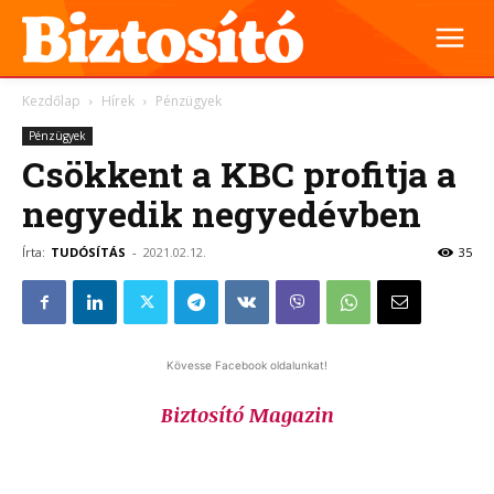
Kezdőlap
Hírek
Pénzügyek
Pénzügyek
Csökkent a KBC profitja a
negyedik negyedévben
Írta:
TUDÓSÍTÁS
-
2021.02.12.
35
Kövesse Facebook oldalunkat!
Biztosító Magazin